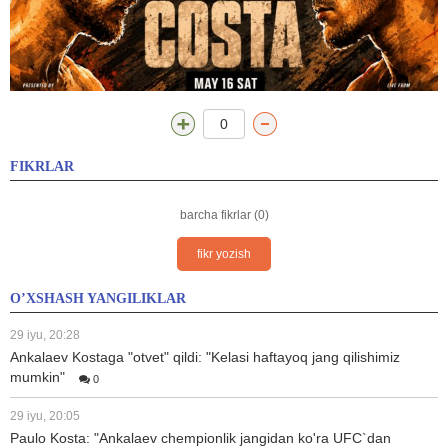
0
FIKRLAR
barcha fikrlar (0)
fikr yozish
O’XSHASH YANGILIKLAR
29 iyu, 20:28
Ankalaev Kostaga "otvet" qildi: "Kelasi haftayoq jang qilishimiz
mumkin"
0
29 iyu, 20:05
Paulo Kosta: "Ankalaev chempionlik jangidan ko'ra UFC`dan