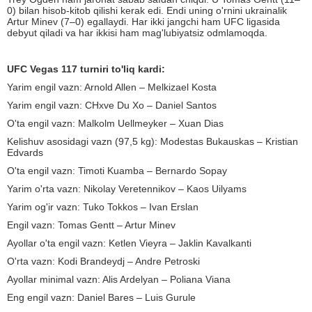
0) bilan hisob-kitob qilishi kerak edi. Endi uning o'rnini ukrainalik
Artur Minev (7–0) egallaydi. Har ikki jangchi ham UFC ligasida
debyut qiladi va har ikkisi ham mag'lubiyatsiz odmlamoqda.
UFC Vegas 117 turniri to'liq kardi:
Yarim engil vazn: Arnold Allen – Melkizael Kosta
Yarim engil vazn: CHxve Du Xo – Daniel Santos
O'ta engil vazn: Malkolm Uellmeyker – Xuan Dias
Kelishuv asosidagi vazn (97,5 kg): Modestas Bukauskas – Kristian
Edvards
O'ta engil vazn: Timoti Kuamba – Bernardo Sopay
Yarim o'rta vazn: Nikolay Veretennikov – Kaos Uilyams
Yarim og'ir vazn: Tuko Tokkos – Ivan Erslan
Engil vazn: Tomas Gentt – Artur Minev
Ayollar o'ta engil vazn: Ketlen Vieyra – Jaklin Kavalkanti
O'rta vazn: Kodi Brandeydj – Andre Petroski
Ayollar minimal vazn: Alis Ardelyan – Poliana Viana
Eng engil vazn: Daniel Bares – Luis Gurule