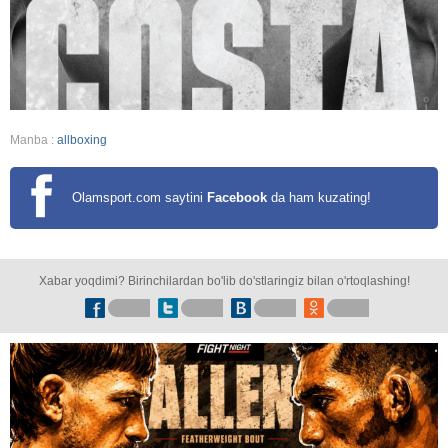
Manba :
allboxing
Olamsport.com saytini
Facebook
da ham kuzating!
Xabar yoqdimi? Birinchilardan bo'lib do'stlaringiz bilan o'rtoqlashing!