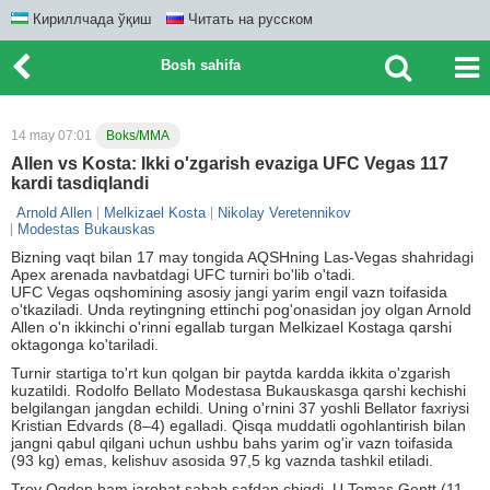
Кириллчада ўқиш
Читать на русском
Bosh sahifa
14 may 07:01
Boks/MMA
Allen vs Kosta: Ikki o'zgarish evaziga UFC Vegas 117
kardi tasdiqlandi
Arnold Allen
Melkizael Kosta
Nikolay Veretennikov
Modestas Bukauskas
Bizning vaqt bilan 17 may tongida AQSHning Las-Vegas shahridagi
Apex arenada navbatdagi UFC turniri bo'lib o'tadi.
UFC Vegas oqshomining asosiy jangi yarim engil vazn toifasida
o'tkaziladi. Unda reytingning ettinchi pog'onasidan joy olgan Arnold
Allen o'n ikkinchi o'rinni egallab turgan Melkizael Kostaga qarshi
oktagonga ko'tariladi.
Turnir startiga to'rt kun qolgan bir paytda kardda ikkita o'zgarish
kuzatildi. Rodolfo Bellato Modestasa Bukauskasga qarshi kechishi
belgilangan jangdan echildi. Uning o'rnini 37 yoshli Bellator faxriysi
Kristian Edvards (8–4) egalladi. Qisqa muddatli ogohlantirish bilan
jangni qabul qilgani uchun ushbu bahs yarim og'ir vazn toifasida
(93 kg) emas, kelishuv asosida 97,5 kg vaznda tashkil etiladi.
Trey Ogden ham jarohat sabab safdan chiqdi. U Tomas Gentt (11–