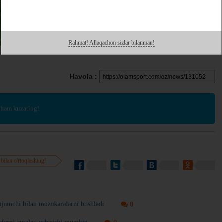
Rahmat! Allaqachon sizlar bilanman!
Havola :
 ham kuzating!
 bilan o'rtoqlashing!
ujumchi bilan muzokaralarni boshladi
0