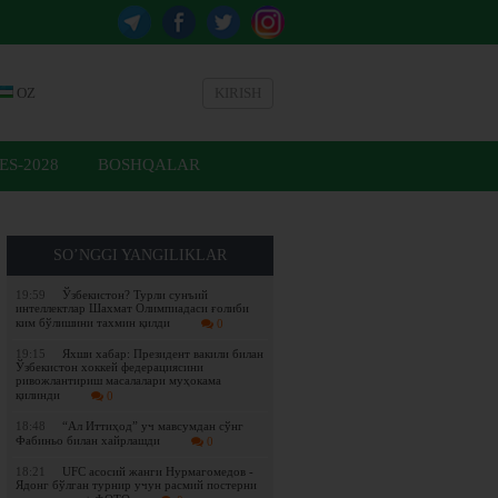
OZ
KIRISH
ES-2028
BOSHQALAR
SO’NGGI YANGILIKLAR
19:59
Ўзбекистон? Турли сунъий
интеллектлар Шахмат Олимпиадаси ғолиби
ким бўлишини тахмин қилди
0
19:15
Яхши хабар: Президент вакили билан
Ўзбекистон хоккей федерациясини
ривожлантириш масалалари муҳокама
қилинди
0
18:48
“Ал Иттиҳод” уч мавсумдан сўнг
Фабиньо билан хайрлашди
0
18:21
UFC асосий жанги Нурмагомедов -
Ядонг бўлган турнир учун расмий постерни