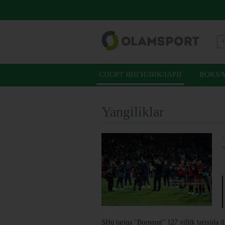
СПОРТ ЯНГИЛИКЛАРИ
BOKS/
Yangiliklar
SHu tariqa "Bornmut" 127 yillik tarixida i