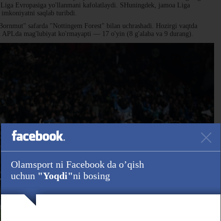
 Liga Evropasiga yo'llanmani kafolatlaydi. SHuningdek, jamoa Liga
mkoniyatni saqlab turibdi.
ornmut" safarda "Nottingem Forest" bilan uchrashadi. Hozirgi vaqtda
n APLda mag'lubiyat ko'rmayapti — 17 o'yin (8 g'alaba va 9 durang).
Olamsport ni Facebook da o’qish
uchun
"Yoqdi"
ni bosing