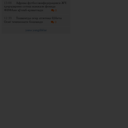
13:08
Африка футбол конфедерацияси ЖЧ
ҳуқуқларини сотиш жанжали фонида
ФИФАни қўллаб-қувватлади
0
12:39
Тошкентда оғир атлетика бўйича
Осиё чемпионати бошланди
0
yana yangiliklar