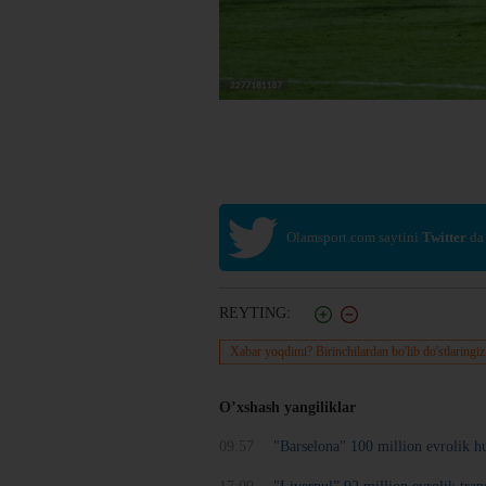
Olamsport.com saytini
Twitter
da
REYTING:
Xabar yoqdimi? Birinchilardan bo'lib do'stlaringiz
O’xshash yangiliklar
09:57
"Barselona" 100 million evrolik h