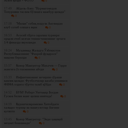
эълон қилди + ФОТО
0
17:49
Абдель-Азиз: "Нурмагомедов
Топурияни таслим бўлишга мажбур қилади"
0
17:18
"Милан" собиқ юлдузи Англиядан
клуб сотиб олишга яқин
0
16:53
Асосий тўрга саралаш турнири
орқали етиб келган теннисчимизнинг эртаги
1/4 финалда якунланди
0
16:24
Муҳаммад Жалудга Ўзбекистон
Республикасининг "Фахрий фуқароси"
мақоми берилди
0
15:57
Конор Макгрегор Махачев — Гэрри
жангига ўз тахминини айтди
0
15:33
Инфантинонинг кечирим сўраши
камлик қилади: Футболчилар касаба уюшмаси
ФИФА олдига тўртта талаб қўйди
0
14:52
БУМ! Роберт Уиттакер Богдан
Гусков билан жанг қилиш ниятида!
0
14:19
Курашчиларимизни Хитойдаги
халқаро турнир ва машғулотлар йиғини
кутяпти
0
13:45
Конор Макгрегор: "Энди ҳақиқий
меҳнат бошланади"
0