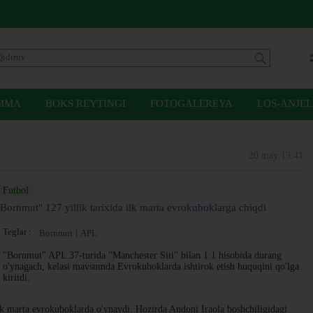
MMA
BOKS REYTINGI
FOTOGALEREYA
LOS-ANJEL
20 may 13:41
Futbol
"Bornmut" 127 yillik tarixida ilk marta evrokuboklarga chiqdi
Teglar :
Bornmut
APL
"Bornmut" APL 37-turida "Manchester Siti" bilan 1:1 hisobida durang
o'ynagach, kelasi mavsumda Evrokuboklarda ishtirok etish huquqini qo'lga
kiritdi.
lk marta evrokuboklarda o'ynaydi. Hozirda Andoni Iraola boshchiligidagi