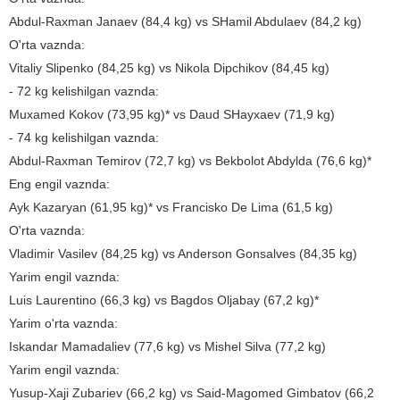
Abdul-Raxman Janaev (84,4 kg) vs SHamil Abdulaev (84,2 kg)
O'rta vaznda:
Vitaliy Slipenko (84,25 kg) vs Nikola Dipchikov (84,45 kg)
- 72 kg kelishilgan vaznda:
Muxamed Kokov (73,95 kg)* vs Daud SHayxaev (71,9 kg)
- 74 kg kelishilgan vaznda:
Abdul-Raxman Temirov (72,7 kg) vs Bekbolot Abdylda (76,6 kg)*
Eng engil vaznda:
Ayk Kazaryan (61,95 kg)* vs Francisko De Lima (61,5 kg)
O'rta vaznda:
Vladimir Vasilev (84,25 kg) vs Anderson Gonsalves (84,35 kg)
Yarim engil vaznda:
Luis Laurentino (66,3 kg) vs Bagdos Oljabay (67,2 kg)*
Yarim o'rta vaznda:
Iskandar Mamadaliev (77,6 kg) vs Mishel Silva (77,2 kg)
Yarim engil vaznda:
Yusup-Xaji Zubariev (66,2 kg) vs Said-Magomed Gimbatov (66,2