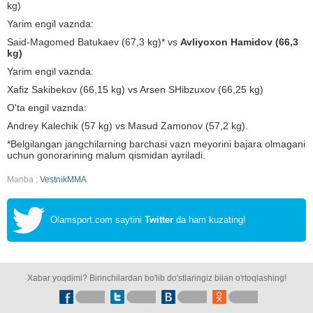
kg)
Yarim engil vaznda:
Said-Magomed Batukaev (67,3 kg)* vs
Avliyoxon Hamidov (66,3
kg)
Yarim engil vaznda:
Xafiz Sakibekov (66,15 kg) vs Arsen SHibzuxov (66,25 kg)
O'ta engil vaznda:
Andrey Kalechik (57 kg) vs Masud Zamonov (57,2 kg).
*Belgilangan jangchilarning barchasi vazn meyorini bajara olmagani
uchun gonorarining malum qismidan ayriladi.
Manba :
VestnikMMA
Olamsport.com saytini
Twitter
da ham kuzating!
Xabar yoqdimi? Birinchilardan bo'lib do'stlaringiz bilan o'rtoqlashing!