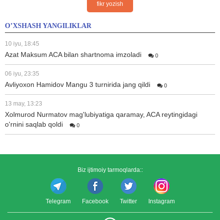
fikr yozish
O’XSHASH YANGILIKLAR
10 iyu, 18:45
Azat Maksum ACA bilan shartnoma imzoladi
0
06 iyu, 23:35
Avliyoxon Hamidov Mangu 3 turnirida jang qildi
0
13 may, 13:23
Xolmurod Nurmatov mag'lubiyatiga qaramay, ACA reytingidagi
o'rnini saqlab qoldi
0
Biz ijtimoiy tarmoqlarda::
Telegram
Facebook
Twitter
Instagram