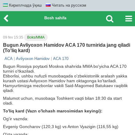
Кириллчада ўқиш
Читать на русском
Bosh sahifa
09 fev 15:35
Boks/MMA
Bugun Avliyoxon Hamidov ACA 170 turnirida jang qiladi
(To'liq kard)
ACA
Avliyoxon Hamidov
ACA 170
Bugun Rossiya poytaxti Moskva shahrida MMA bo'yicha ACA 170
turniri o'tkaziladi.
Etiborlisi, ushbu nufuzli musobaqada o'zbekistonlik aralash yakka
kurash ustasi Avliyoxon Hamidov ham oktagonga ko'tariladi.
Hamyurtimizga mezbonlar vakili Said-Magomed Batukaev raqiblik
qiladi.
Malumot uchun, musobaqa Toshkent vaqti bilan 18:30 da start
oladi.
To'liq kard (Vazn o'lchash marosimidan keyingi):
Og'ir vaznda:
Evgeniy Goncharov (120,3 kg) vs Anton Vyazigin (116,55 kg)
O'rta vaznda: