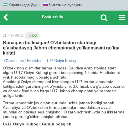
Кириллчада ўқиш
Читать на русском
Bosh sahifa
11 may 08:01
Futbol
Bunaqasi bo'lmagan! O'zbekiston startdagi
g'alabadayoq Jahon chempionati yo'llanmasini qo'lga
kiritdi
O'zbekiston
Hindiston
U-17 Osiyo Kubogi
O'zbekiston o'smirlar terma jamoasi Saudiya Arabistonida start
olgan U-17 Osiyo Kubogi guruh bosqichining 1-turida Hindistonni
yirik hisobda mag'lubiyatga uchratdi.
Amaldagi Osiyo chempioni hisoblangan U17 terma jamoamiz
kutilganidek guruhning ilk o'yinida yirik 3:0 hisobida g'alaba qozondi
va chorak final bilan birga U17 Jahon chempionati yo'llanmasini
qo'lga kiritdi.
Terma jamoamiz joy olgan guruhda uchta jamoa borligi sabab,
Avstraliya va O'zbekiston terma jamoalari muddatidan avval
mundial chiptasiga ega chiqishdi. O'zaro uchrashuvda bu ikki terma
jamoa guruh g'olibini aniqlab olishadi.
U-17 Osiyo Kubogi. Guruh bosqichi.