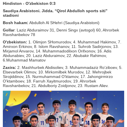
Hindiston - O'zbekiston 0:3
Saudiya Arabistoni. Jidda. “Qirol Abdulloh sports siti”
stadioni
Bosh hakam:
Abdulloh Al SHehri (Saudiya Arabistoni)
Gollar
: Laziz Abduraimov 31, Denni Singx (avtogol) 60, Ahrorbek
Ravshanbekov 78
O'zbekiston:
1. Olimjon SHomurodov, 4. Muhammad Hakimov, 7.
Amirxon Erkinov, 8. Islom Ravshanov, 11. Suhrob Sadirjonov, 13.
Mirjamol Anvarov, 14. Muhammadodilxon Orifxonov, 16. Adis
Abdunabiev, 20. Laziz Abduraimov, 22. Abubakir Rahimov,
6.Muhammad Mamatov
Zaxira:
2. Mashhurbek Abdisoliev, 3. Muhammadaziz Ro'ziboev, 5.
Elsevarbek Olimov, 10. Mirkomilbek Murodov, 12. Mehrojbek
Sirojiddinov, 15. Nurmuhammad O'ktamov, 17. Jahongirmirzo
O'ktamboev, 18. Farruh Xayitmurodov, 19. Ahrorbek
Ravshanbekov, 21. Abdulboriy Zoidjonov, 23. Rustam Aliev.