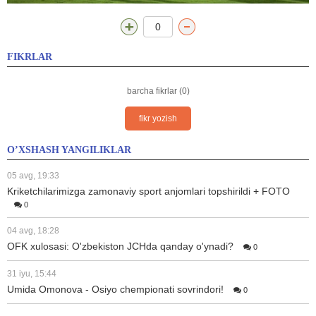
0
FIKRLAR
barcha fikrlar (0)
fikr yozish
O’XSHASH YANGILIKLAR
05 avg, 19:33
Kriketchilarimizga zamonaviy sport anjomlari topshirildi + FOTO
0
04 avg, 18:28
OFK xulosasi: O'zbekiston JCHda qanday o'ynadi?
0
31 iyu, 15:44
Umida Omonova - Osiyo chempionati sovrindori!
0