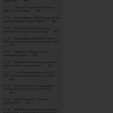
тасдиқлади
0
17:13
"Атлетико" Серлотни 40 миллион
еврога сотишга тайёр
0
16:37
Карлос Пратес: "Кейинги жангда ўша
лаънати камарини тортиб оламан"
0
16:03
Дюбуа ва Уордли ўртасидаги
иккинчи жанг санаси маълум бўлди
0
15:32
Махачевнинг мураббийи: "Ислам
Йен Гэррини партерга тушириши шарт эмас"
0
14:59
"Ливерпуль" Баркола бўйича
келишувга эришди
0
14:27
Рой Жонс Усик иштирокидаги орзу
қилинган жанг ҳақида гапирди
0
13:53
Гэтжи Махачев билан жанг учун
UFC чемпионлик камаридан воз кечмоқчи
0
13:26
Абу-Даби UFC 333 турнирининг
асосий жанги деярли маълум + ФОТО
0
13:01
Беҳруз Каримов — "Лугано"
футболчиси!
0
12:36
WBА Мурат Гассиевнинг рақибини
эълон қилди. У мағлубиятсиз британиялик!