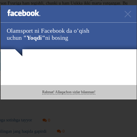
ayson Fyuriga ham tegishli, chunki u ham Usikka ikki marta yutqazgan. Bu
revansh olishni xohlashadi", — dedi Xirn BoxingScene’ga.
niderlandiyalik Riko Verxuvenga qarshi WBC kamarini ixtiyoriy himoya
Olamsport ni Facebook da o’qish
uchun
"Yoqdi"
ni bosing
Havola :
da ham kuzating!
Rahmat! Allaqachon sizlar bilanman!
 bilan o'rtoqlashing!
oga sotishga tayyor
0
ilingan jang haqida gapirdi
0