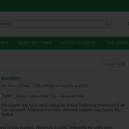
MMA
BOKS REYTINGI
FOTOGALEREYA
LOS-ANJEL
19 may 16:46
Boks/MMA
Eddi Xirn Joshua - Usik trilogiyasi haqida gapirdi
Teglar :
Entoni Joshua
Eddi Xirn
Aleksandr Usik
Britaniyalik ikki karra jahon chempioni Entoni Joshuaning promouteri Eddi
Xirn ukrainalik Aleksandr Usik bilan ehtimoliy uchinchi jang haqida fikr
bildirdi.
rsa bo'lishi mumkin. Ishonchim komilki, Joshuaning bir qismi doim