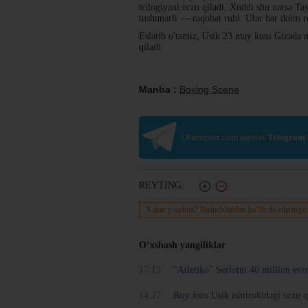
trilogiyani orzu qiladi. Xuddi shu narsa T
tushunarli — raqobat ruhi. Ular har doim 
Eslatib o'tamiz, Usik 23 may kuni Gizada 
qiladi.
Manba :
Boxing Scene
Olamsport.com saytini
Telegram
REYTING:
Xabar yoqdimi? Birinchilardan bo'lib do'stlaringiz
O’xshash yangiliklar
17:13
"Atletiko" Serlotni 40 million evr
14:27
Roy Jons Usik ishtirokidagi orzu q