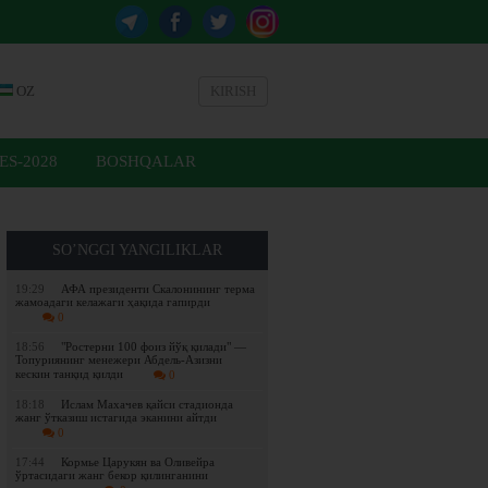
OZ
KIRISH
ES-2028
BOSHQALAR
SO’NGGI YANGILIKLAR
19:29
АФА президенти Скалонининг терма
жамоадаги келажаги ҳақида гапирди
0
18:56
"Ростерни 100 фоиз йўқ қилади" —
Топуриянинг менежери Абдель-Азизни
кескин танқид қилди
0
18:18
Ислам Махачев қайси стадионда
жанг ўтказиш истагида эканини айтди
0
17:44
Кормье Царукян ва Оливейра
ўртасидаги жанг бекор қилинганини