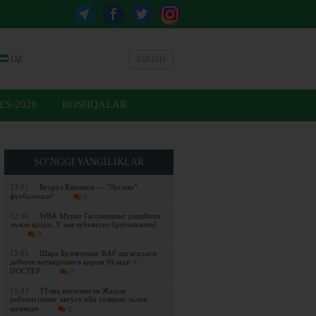
OZ
KIRISH
ES-2028
BOSHQALAR
SO’NGGI YANGILIKLAR
13:01
Беҳруз Каримов — "Лугано"
футболчиси!
0
12:36
WBА Мурат Гассиевнинг рақибини
эълон қилди. У мағлубиятсиз британиялик!
0
12:05
Шара Буллетнинг RAF лигасидаги
дебюти ватандошига қарши бўлади +
ПОСТЕР
0
11:43
Tўлиқ янгиланган Жаҳон
рейтингининг август ойи талқини эълон
қилинди
0