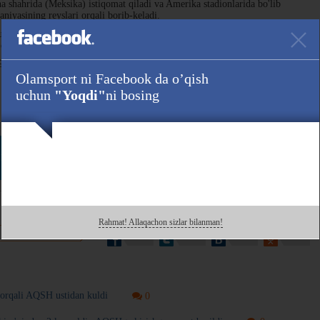
 shahrida (Meksika) istiqomat qiladi va Amerika stadionlarida bo'lib
aniyasining reyslari orqali borib-keladi.
h bosqichidagi dastlabki ikki o'yinini Los-Anjelesda o'tkazadi — 15 iyunda
arshi, so'ngra 26 iyunda Sietlda Misr bilan kuch sinashadi.
9 iyulgacha AQSH, Kanada va Meksikada bo'lib o'tadi.
Olamsport ni Facebook da o’qish
uchun
"Yoqdi"
ni bosing
Havola :
 ham kuzating!
Rahmat! Allaqachon sizlar bilanman!
 bilan o'rtoqlashing!
t orqali AQSH ustidan kuldi
0