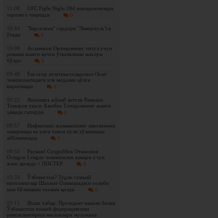
11:08
UFC Fight Night 284 иштирокчилари
тарозига чиқишди
0
10:44
"Барселона" сардори "Ливерпуль"га
ўтади
0
10:09
Асламжон Ортиқовнинг титул учун
реванш жанги қачон ўтказилиши маълум
бўлди
0
09:48
Ёш оғир атлетикачиларимиз Осиё
чемпионатидаги илк медални қўлга
киритишди
0
09:22
Японияга жўнаб кетган Рамазон
Темиров укаси Азизбек Темировнинг жанги
ҳақида гапирди
0
08:57
Инфантино жазманининг лавозимини
оширишда ва унга товон пули тўланишда
айбланмоқда
0
08:31
Расман! Суҳроббек Отажонов
Octagon League чемпионлик камари учун
жанг қилади + ПОСТЕР
0
19:59
Ўзбекистон? Турли сунъий
интеллектлар Шахмат Олимпиадаси ғолиби
ким бўлишини тахмин қилди
0
19:15
Яхши хабар: Президент вакили билан
Ўзбекистон хоккей федерациясини
ривожлантириш масалалари муҳокама