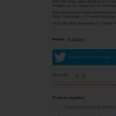
SHu bilan birga, jamoa Mexikoning Tixuana
o'tadigan har bir o'yinga Iran Air aviakomp
Eron terma jamoasi Jahon chempionati guru
Yangi Zelandiyaga va 21 iyunda Belgiyaga q
2026 yilgi Jahon chempionati 11 iyundan 1
Manba :
Al Jazeera
Olamsport.com saytini
Twitter
da
REYTING:
Xabar yoqdimi? Birinchilardan bo'lib do'stlaringiz
O’xshash yangiliklar
17:11
Eron futbol federaciyasi skrinsho