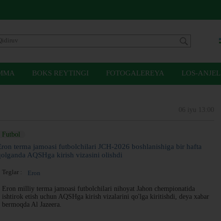
MMA
BOKS REYTINGI
FOTOGALEREYA
LOS-ANJEL
06 iyu 13:00
Futbol
Eron terma jamoasi futbolchilari JCH-2026 boshlanishiga bir hafta
qolganda AQSHga kirish vizasini olishdi
Teglar :
Eron
Eron milliy terma jamoasi futbolchilari nihoyat Jahon chempionatida
ishtirok etish uchun AQSHga kirish vizalarini qo'lga kiritishdi, deya xabar
bermoqda Al Jazeera.