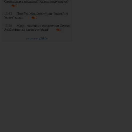
Олимпиадага келадими? Қолган юлдузларчи?
0
13:43
Перейра Жош Хокитнинг "вызов"ига
"ответ" қилди
0
13:20
Жаҳон чемпиони фаолиятини Саудия
Арабистонида давом эттиради
0
yana yangiliklar