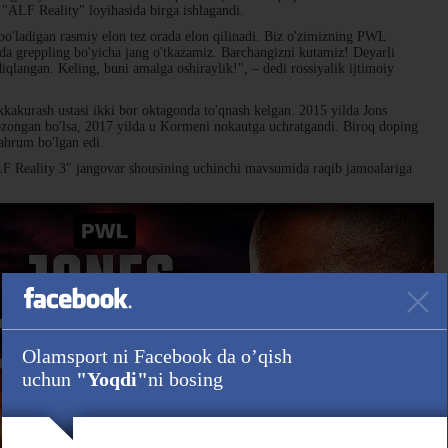
 "ALF Reality" loyihasida birga ishlagandi.
o'ladigan rasmiy elon tez orada elon qilinadi. Biz o'zimizning PWL
da greppling bo'yicha jang o'tkazamiz. Barchangizni kutamiz! Deyarli
qlangan. Keling, buni amalga oshiraylik!", – dedi rossiyalik ijtimoiy
kakurash ustasi ikki bor oktagonda to'qnash kelgan. 2015 yilda Jons
qozongan bo'lsa, 2017 yilda u Kormeni nokautga uchratgandi. Biroq doping
mahrum bo'lgan edi.
F Reality 3" jangovar shousining uchinchi mavsumida raqib jamoalariga
Olamsport ni Facebook da o’qish
uchun
"Yoqdi"
ni bosing