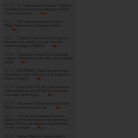
17:48
"У ўз имиджини бузмоқда". Даррен
Тилл Иан Гэррини аёллар ҳақидаги гаплари
учун танқид қилди
0
17:17
“Ҳеч ким клубдан устун эмас”:
“Реал” Винисиусга ультиматум қўйди
0
17:07
Ўзбекистонлик сумочи ўзидан уч
баравар оғир рақиби устидан тарихий
ғалабага эришди (ВИДЕО)
0
16:49
Украина россиялик боксчиларнинг
халқаро турнирларга қайтишига кескин қарши
чиқди
0
16:16
ИНТЕРВЬЮ. Икки Президентнинг
меҳрини қозониб, дуосини олган дзюдочи —
Ришод Собиров
0
15:50
Дана Уайт UFC`ни сотиб олишдан
олдин қандай қилиб 380 000 доллар ишлаб
топганини айтиб берди
0
15:18
“Барселона” Родри учун курашдан
чиқди: бунга учта сабаб бор
0
14:51
Асосий тўрга саралаш турнири
орқали етиб келган теннисчимиз рейтингда
ўзидан 530 поғона юқоридаги рақибасини
"сочиб" ташлади
0
14:16
Магнус Карлсен Самарқанддаги