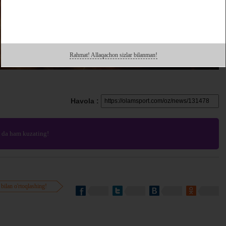
Rahmat! Allaqachon sizlar bilanman!
Havola :
da ham kuzating!
 bilan o'rtoqlashing!