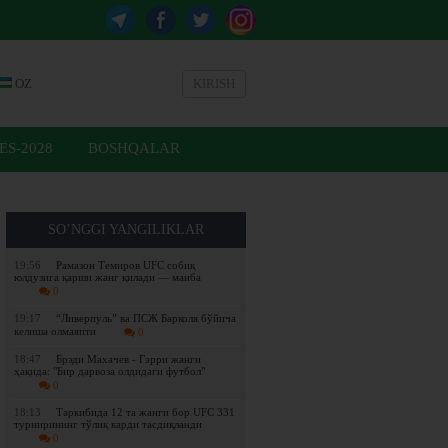
OZ
KIRISH
ES-2028
BOSHQALAR
SO’NGGI YANGILIKLAR
19:56
Рамазон Темиров UFC собиқ
юлдузига қарши жанг қилади — манба
0
19:17
“Ливерпуль” ва ПСЖ Барколя бўйича
келиша олмаяпти
0
18:47
Брэди Махачев - Гэрри жанги
ҳақида: "Бир дарвоза олдидаги футбол"
0
18:13
Таркибида 12 та жанги бор UFC 331
турнирининг тўлиқ карди тасдиқланди
0