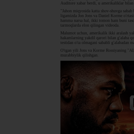
Auditore xabar berdi, u amerikaliklar bilan
"Jahon miqyosida katta shov-shuvga sabab b
ligamizda Jon Jons va Daniel Korme o'rtasi
hamma narsa hal, ikki tomon ham buni tasdi
tarmoqlarda elon qilingan videoda.
Malumot uchun, amerikalik ikki aralash yak
hakamlarning yakdil qarori bilan g'alaba 
testidan o'ta olmagani sababli g'alabadan 
O'tgan yili Jons va Korme Rossiyaning "AL
murabbiylik qilishgan.