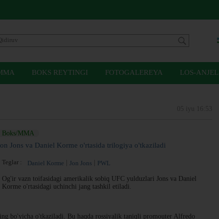
MMA
BOKS REYTINGI
FOTOGALEREYA
LOS-ANJEL
05 iyu 16:53
Boks/MMA
Jon Jons va Daniel Korme o'rtasida trilogiya o'tkaziladi
Teglar :
Daniel Korme
Jon Jons
PWL
Og'ir vazn toifasidagi amerikalik sobiq UFC yulduzlari Jons va Daniel
Korme o'rtasidagi uchinchi jang tashkil etiladi.
ng bo'yicha o'tkaziladi. Bu haqda rossiyalik taniqli promouter Alfredo