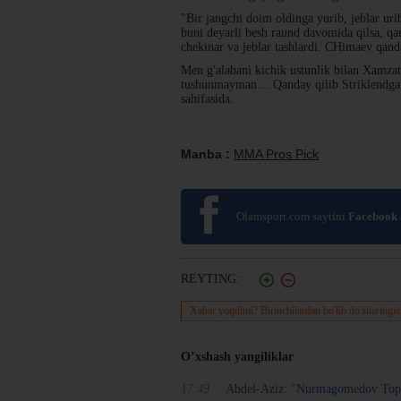
"Bir jangchi doim oldinga yurib, jeblar urib
buni deyarli besh raund davomida qilsa, q
chekinar va jeblar tashlardi. CHimaev qan
Men g'alabani kichik ustunlik bilan Xamz
tushunmayman… Qanday qilib Striklendga
sahifasida.
Manba :
MMA Pros Pick
Olamsport.com saytini
Facebook
REYTING:
Xabar yoqdimi? Birinchilardan bo'lib do'stlaringiz
O’xshash yangiliklar
17:49
Abdel-Aziz: "Nurmagomedov Topuri