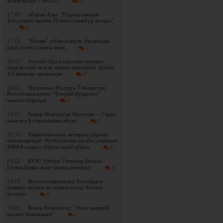
эълон қилди + ФОТО
0
17:49
Абдель-Азиз: "Нурмагомедов
Топурияни таслим бўлишга мажбур қилади"
0
17:18
"Милан" собиқ юлдузи Англиядан
клуб сотиб олишга яқин
0
16:53
Асосий тўрга саралаш турнири
орқали етиб келган теннисчимизнинг эртаги
1/4 финалда якунланди
0
16:24
Муҳаммад Жалудга Ўзбекистон
Республикасининг "Фахрий фуқароси"
мақоми берилди
0
15:57
Конор Макгрегор Махачев — Гэрри
жангига ўз тахминини айтди
0
15:33
Инфантинонинг кечирим сўраши
камлик қилади: Футболчилар касаба уюшмаси
ФИФА олдига тўртта талаб қўйди
0
14:52
БУМ! Роберт Уиттакер Богдан
Гусков билан жанг қилиш ниятида!
0
14:19
Курашчиларимизни Хитойдаги
халқаро турнир ва машғулотлар йиғини
кутяпти
0
13:45
Конор Макгрегор: "Энди ҳақиқий
меҳнат бошланади"
0