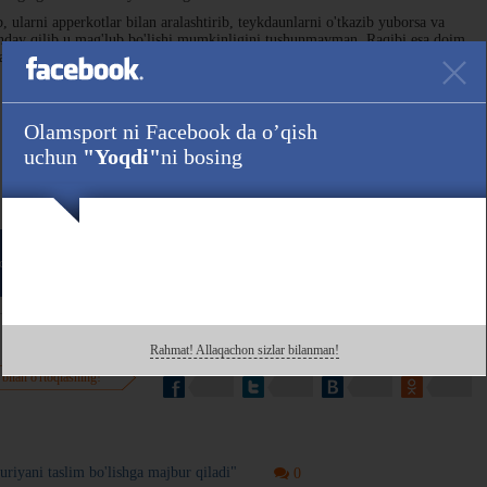
, ularni apperkotlar bilan aralashtirib, teykdaunlarni o'tkazib yuborsa va
anday qilib u mag'lub bo'lishi mumkinligini tushunmayman. Raqibi esa doim
day qilib yutqazganini tushunmayman.
at CHimaevga bergan bo'lardim. Menimcha, 48-47 Xamzat foydasiga. Lekin
 beshinchi raundni berishdi?" — dedi Usman MMA Pros Pick’ning X
Olamsport ni Facebook da o’qish
uchun
"Yoqdi"
ni bosing
Havola :
da ham kuzating!
Rahmat! Allaqachon sizlar bilanman!
 bilan o'rtoqlashing!
yani taslim bo'lishga majbur qiladi"
0