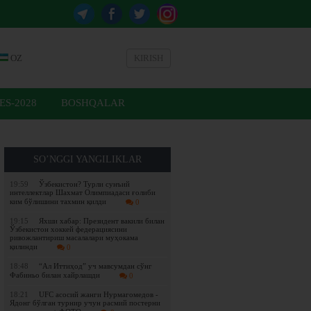
OZ
KIRISH
ES-2028
BOSHQALAR
SO’NGGI YANGILIKLAR
19:59
Ўзбекистон? Турли сунъий
интеллектлар Шахмат Олимпиадаси ғолиби
ким бўлишини тахмин қилди
0
19:15
Яхши хабар: Президент вакили билан
Ўзбекистон хоккей федерациясини
ривожлантириш масалалари муҳокама
қилинди
0
18:48
“Ал Иттиҳод” уч мавсумдан сўнг
Фабиньо билан хайрлашди
0
18:21
UFC асосий жанги Нурмагомедов -
Ядонг бўлган турнир учун расмий постерни