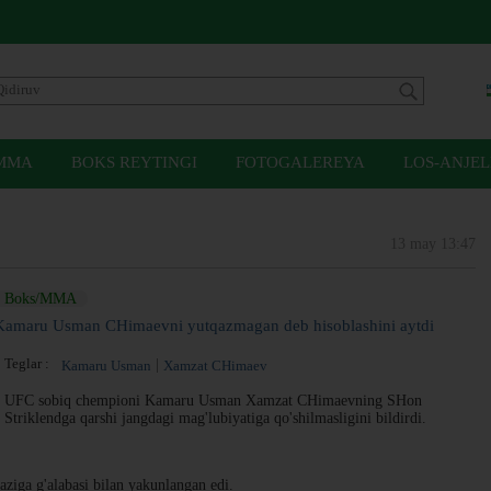
MMA
BOKS REYTINGI
FOTOGALEREYA
LOS-ANJEL
13 may 13:47
Boks/MMA
Kamaru Usman CHimaevni yutqazmagan deb hisoblashini aytdi
Teglar :
Kamaru Usman
Xamzat CHimaev
UFC sobiq chempioni Kamaru Usman Xamzat CHimaevning SHon
Striklendga qarshi jangdagi mag'lubiyatiga qo'shilmasligini bildirdi.
aziga g'alabasi bilan yakunlangan edi.