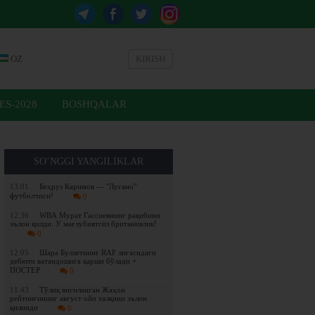
OZ
KIRISH
ES-2028
BOSHQALAR
SO’NGGI YANGILIKLAR
13:01
Беҳруз Каримов — "Лугано"
футболчиси!
0
12:36
WBА Мурат Гассиевнинг рақибини
эълон қилди. У мағлубиятсиз британиялик!
0
12:05
Шара Буллетнинг RAF лигасидаги
дебюти ватандошига қарши бўлади +
ПОСТЕР
0
11:43
Tўлиқ янгиланган Жаҳон
рейтингининг август ойи талқини эълон
қилинди
0