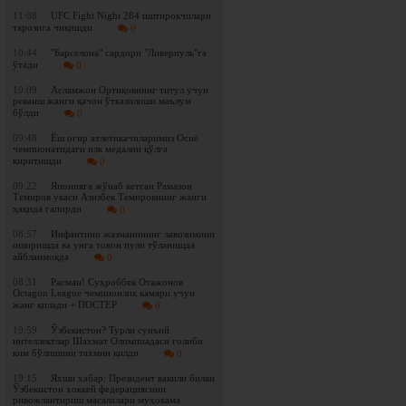
11:08
UFC Fight Night 284 иштирокчилари
тарозига чиқишди
0
10:44
"Барселона" сардори "Ливерпуль"га
ўтади
0
10:09
Асламжон Ортиқовнинг титул учун
реванш жанги қачон ўтказилиши маълум
бўлди
0
09:48
Ёш оғир атлетикачиларимиз Осиё
чемпионатидаги илк медални қўлга
киритишди
0
09:22
Японияга жўнаб кетган Рамазон
Темиров укаси Азизбек Темировнинг жанги
ҳақида гапирди
0
08:57
Инфантино жазманининг лавозимини
оширишда ва унга товон пули тўланишда
айбланмоқда
0
08:31
Расман! Суҳроббек Отажонов
Octagon League чемпионлик камари учун
жанг қилади + ПОСТЕР
0
19:59
Ўзбекистон? Турли сунъий
интеллектлар Шахмат Олимпиадаси ғолиби
ким бўлишини тахмин қилди
0
19:15
Яхши хабар: Президент вакили билан
Ўзбекистон хоккей федерациясини
ривожлантириш масалалари муҳокама