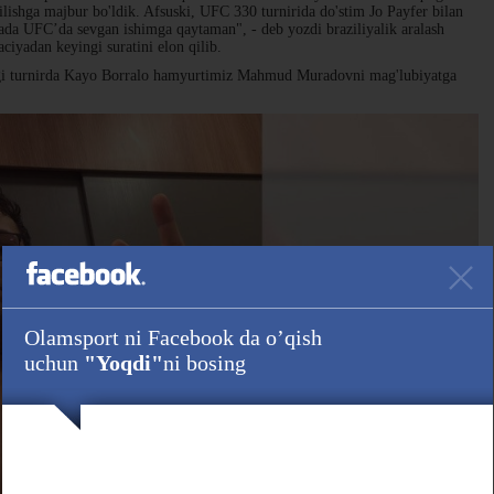
ishga majbur bo'ldik. Afsuski, UFC 330 turnirida do'stim Jo Payfer bilan
ada UFC’da sevgan ishimga qaytaman", - deb yozdi braziliyalik aralash
ciyadan keyingi suratini elon qilib.
dagi turnirda Kayo Borralo hamyurtimiz Mahmud Muradovni mag'lubiyatga
Olamsport ni Facebook da o’qish
uchun
"Yoqdi"
ni bosing