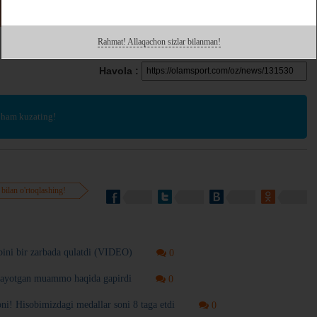
Rahmat! Allaqachon sizlar bilanman!
Havola :
 ham kuzating!
 bilan o'rtoqlashing!
ibini bir zarbada qulatdi (VIDEO)
0
utayotgan muammo haqida gapirdi
0
i! Hisobimizdagi medallar soni 8 taga etdi
0