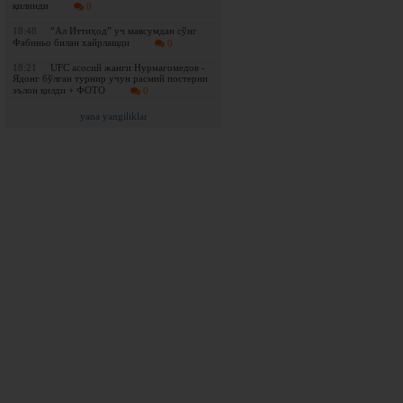
қилинди
0
18:48
“Ал Иттиҳод” уч мавсумдан сўнг
Фабиньо билан хайрлашди
0
18:21
UFC асосий жанги Нурмагомедов -
Ядонг бўлган турнир учун расмий постерни
эълон қилди + ФОТО
0
yana yangiliklar