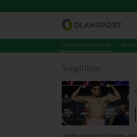
СПОРТ ЯНГИЛИКЛАРИ
BOKS/
Yangiliklar
"Afsuski, qovurg'am to'g'ri bitmagan, siljish