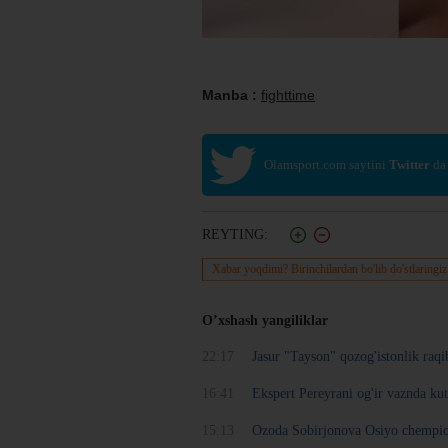
Manba :
fighttime
Olamsport.com saytini
Twitter
da
REYTING:
Xabar yoqdimi? Birinchilardan bo'lib do'stlaringiz
O’xshash yangiliklar
22:17
Jasur "Tayson" qozog'istonlik raq
16:41
Ekspert Pereyrani og'ir vaznda k
15:13
Ozoda Sobirjonova Osiyo chempion