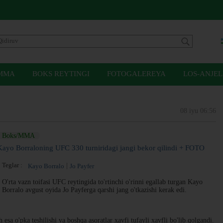
MMA
BOKS REYTINGI
FOTOGALEREYA
LOS-ANJEL
08 iyu 06:56
Boks/MMA
Kayo Borraloning UFC 330 turniridagi jangi bekor qilindi + FOTO
Teglar :
Kayo Borralo
Jo Payfer
O'rta vazn toifasi UFC reytingida to'rtinchi o'rinni egallab turgan Kayo
Borralo avgust oyida Jo Payferga qarshi jang o'tkazishi kerak edi.
 esa o'pka teshilishi va boshqa asoratlar xavfi tufayli xavfli bo'lib qolgandi.