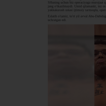
SHuning uchun biz operaciyaga murojaat qil
jang o'tkazilmaydi. Umid qilamanki, tez or
yakkakurash ustasi ijtimoiy tarmoqda, opera
Eslatib o'tamiz, to'rt yil avval Abu-Dabi
uchratgan edi.