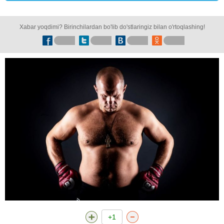
Xabar yoqdimi? Birinchilardan bo'lib do'stlaringiz bilan o'rtoqlashing!
+1