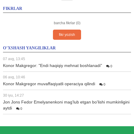
FIKRLAR
barcha fikrlar (0)
fikr yozish
O’XSHASH YANGILIKLAR
07 avg, 13:45
Konor Makgregor: "Endi haqiqiy mehnat boshlanadi"
0
06 avg, 10:46
Konor Makgregor muvaffaqiyatli operaciya qilindi
0
30 iyu, 14:27
Jon Jons Fedor Emelyanenkoni mag'lub etgan bo'lishi mumkinligini
aytdi
0