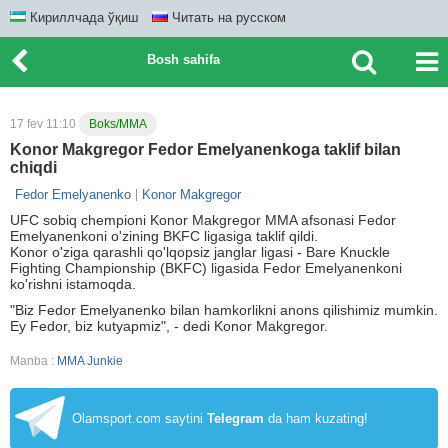
Кириллчада ўқиш
Читать на русском
Bosh sahifa
17 fev 11:10
Boks/MMA
Konor Makgregor Fedor Emelyanenkoga taklif bilan
chiqdi
Fedor Emelyanenko
Konor Makgregor
UFC sobiq chempioni Konor Makgregor MMA afsonasi Fedor
Emelyanenkoni o'zining BKFC ligasiga taklif qildi.
Konor o'ziga qarashli qo'lqopsiz janglar ligasi - Bare Knuckle
Fighting Championship (BKFC) ligasida Fedor Emelyanenkoni
ko'rishni istamoqda.
"Biz Fedor Emelyanenko bilan hamkorlikni anons qilishimiz mumkin.
Ey Fedor, biz kutyapmiz", - dedi Konor Makgregor.
Manba :
MMA Junkie
Olamsport.com saytini
Telegram
da ham kuzating!