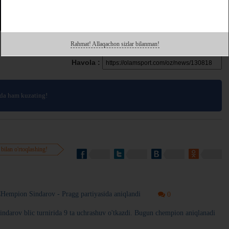
Rahmat! Allaqachon sizlar bilanman!
Havola :
da ham kuzating!
 bilan o'rtoqlashing!
CHempion Sindarov - Pragg partiyasida aniqlandi
0
indarov blic turnirida 9 ta uchrashuv o'tkazdi. Bugun chempion aniqlanadi