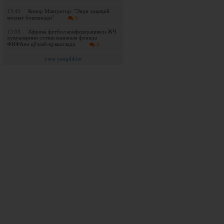
13:45
Конор Макгрегор: "Энди ҳақиқий
меҳнат бошланади"
0
13:08
Африка футбол конфедерацияси ЖЧ
ҳуқуқларини сотиш жанжали фонида
ФИФАни қўллаб-қувватлади
0
yana yangiliklar