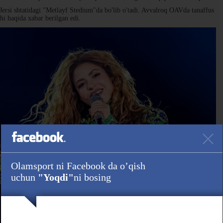
Jersi shtatidagi "Metlayf Stedium"da bo'lib o'tadi. Avvalroq OAVda tanaffus
hi haqida xabar berilgan edi.
Olamsport ni Facebook da o’qish
uchun
"Yoqdi"
ni bosing