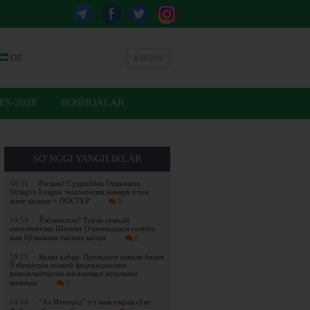
OZ
KIRISH
ES-2028
BOSHQALAR
SO’NGGI YANGILIKLAR
08:31
Расман! Суҳроббек Отажонов
Octagon League чемпионлик камари учун
жанг қилади + ПОСТЕР
0
19:59
Ўзбекистон? Турли сунъий
интеллектлар Шахмат Олимпиадаси ғолиби
ким бўлишини тахмин қилди
0
19:15
Яхши хабар: Президент вакили билан
Ўзбекистон хоккей федерациясини
ривожлантириш масалалари муҳокама
қилинди
0
18:48
“Ал Иттиҳод” уч мавсумдан сўнг