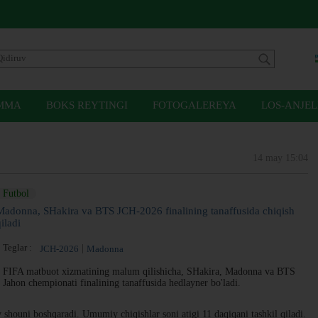
MMA
BOKS REYTINGI
FOTOGALEREYA
LOS-ANJEL
14 may 15:04
Futbol
Madonna, SHakira va BTS JCH-2026 finalining tanaffusida chiqish
iladi
Teglar :
JCH-2026
Madonna
FIFA matbuot xizmatining malum qilishicha, SHakira, Madonna va BTS
Jahon chempionati finalining tanaffusida hedlayner bo'ladi.
 shouni boshqaradi. Umumiy chiqishlar soni atigi 11 daqiqani tashkil qiladi.