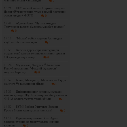
Фабиньо билан хайрлашди
0
18:21
UFC асосий жанги Нурмагомедов -
Ядонг бўлган турнир учун расмий постерни
эълон қилди + ФОТО
0
17:49
Абдель-Азиз: "Нурмагомедов
Топурияни таслим бўлишга мажбур қилади"
0
17:18
"Милан" собиқ юлдузи Англиядан
клуб сотиб олишга яқин
0
16:53
Асосий тўрга саралаш турнири
орқали етиб келган теннисчимизнинг эртаги
1/4 финалда якунланди
0
16:24
Муҳаммад Жалудга Ўзбекистон
Республикасининг "Фахрий фуқароси"
мақоми берилди
0
15:57
Конор Макгрегор Махачев — Гэрри
жангига ўз тахминини айтди
0
15:33
Инфантинонинг кечирим сўраши
камлик қилади: Футболчилар касаба уюшмаси
ФИФА олдига тўртта талаб қўйди
0
14:52
БУМ! Роберт Уиттакер Богдан
Гусков билан жанг қилиш ниятида!
0
14:19
Курашчиларимизни Хитойдаги
халқаро турнир ва машғулотлар йиғини
кутяпти
0