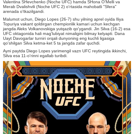
Valentina SHevchenko (Noche UFC) hamda SHona O’Melli va
Merab Dvalishvili (Noche UFC 2) o'rtasida mahobatli "Sfera"
arenada o'tkazilgandi.
Malumot uchun, Diego Lopes (26-7) shu yilning aprel oyida Iliya
Topuriya vakant qoldirgan chempionlik kamari uchun kechgan
jangda Aleks Volkanovskiga yutqazib qo'ygandi. Jin Silva (16-2) esa
UFC oktagonida hali mag'lubiyat nimaligini bilmay kelyapti. Dana
Uayt Davogarlar turniri orqali dunyoning eng kuchli ligasiga
qo'shilgan Silva ketma-ket 5 ta jangda zafar quchdi.
Ayni paytda Diego Lopes yarimengil vazn UFC reytingida ikkinchi,
Silva esa 11-o'rinni egallab turibdi.