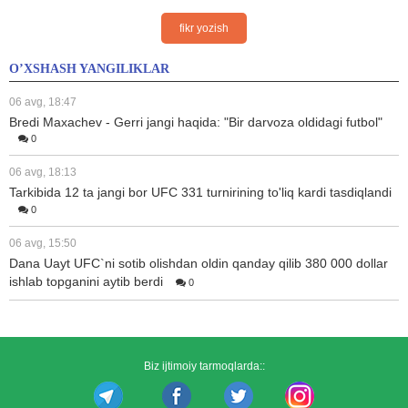
fikr yozish
O’XSHASH YANGILIKLAR
06 avg, 18:47
Bredi Maxachev - Gerri jangi haqida: "Bir darvoza oldidagi futbol"
0
06 avg, 18:13
Tarkibida 12 ta jangi bor UFC 331 turnirining to'liq kardi tasdiqlandi
0
06 avg, 15:50
Dana Uayt UFC`ni sotib olishdan oldin qanday qilib 380 000 dollar
ishlab topganini aytib berdi
0
Biz ijtimoiy tarmoqlarda::