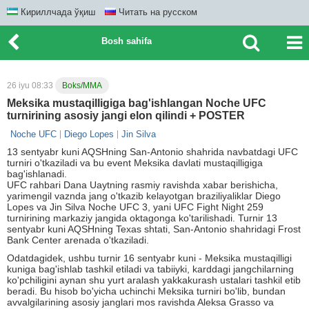
Кириллчада ўқиш
Читать на русском
Bosh sahifa
26 iyu 08:33
Boks/MMA
Meksika mustaqilligiga bag'ishlangan Noche UFC
turnirining asosiy jangi elon qilindi + POSTER
Noche UFC
Diego Lopes
Jin Silva
13 sentyabr kuni AQSHning San-Antonio shahrida navbatdagi UFC
turniri o'tkaziladi va bu event Meksika davlati mustaqilligiga
bag'ishlanadi.
UFC rahbari Dana Uaytning rasmiy ravishda xabar berishicha,
yarimengil vaznda jang o'tkazib kelayotgan braziliyaliklar Diego
Lopes va Jin Silva Noche UFC 3, yani UFC Fight Night 259
turnirining markaziy jangida oktagonga ko'tarilishadi. Turnir 13
sentyabr kuni AQSHning Texas shtati, San-Antonio shahridagi Frost
Bank Center arenada o'tkaziladi.
Odatdagidek, ushbu turnir 16 sentyabr kuni - Meksika mustaqilligi
kuniga bag'ishlab tashkil etiladi va tabiiyki, karddagi jangchilarning
ko'pchiligini aynan shu yurt aralash yakkakurash ustalari tashkil etib
beradi. Bu hisob bo'yicha uchinchi Meksika turniri bo'lib, bundan
avvalgilarining asosiy janglari mos ravishda Aleksa Grasso va