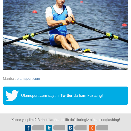
Manba :
olamsport.com
Olamsport.com saytini
Twitter
da ham kuzating!
Xabar yoqdimi? Birinchilardan bo'lib do'stlaringiz bilan o'rtoqlashing!