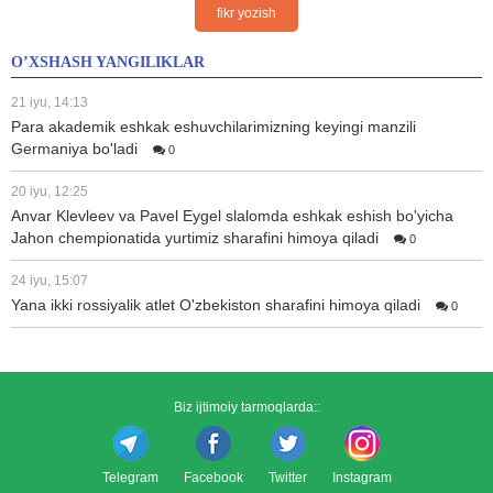
fikr yozish
O’XSHASH YANGILIKLAR
21 iyu, 14:13
Para akademik eshkak eshuvchilarimizning keyingi manzili
Germaniya bo'ladi
0
20 iyu, 12:25
Anvar Klevleev va Pavel Eygel slalomda eshkak eshish bo'yicha
Jahon chempionatida yurtimiz sharafini himoya qiladi
0
24 iyu, 15:07
Yana ikki rossiyalik atlet O'zbekiston sharafini himoya qiladi
0
Biz ijtimoiy tarmoqlarda::
Telegram
Facebook
Twitter
Instagram