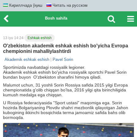
Кириллчада ўқиш
Читать на русском
Bosh sahifa
13 iyu 14:24
Eshkak eshish
O'zbekiston akademik eshkak eshish bo'yicha Evropa
chempionini mahalliylashtirdi
Akademik eshkak eshish
Pavel Sorin
Sportimizda navbatdagi rossiyalik legioner.
Akademik eshkak eshish bo'yicha rossiyalik sportchi Pavel Sorin
bundan buyon O'zbekiston sharafini himoya qiladi.
Malumot uchun, 31 yoshli Sorin Rossiya safida 2015 yilgi Evropa
chempionatida g'olib chiqqan bo'lsa, 2016 yilgi qita birinchiligida
kumush medalga ega chiqqan.
U Rossiya federaciyasida "Sport ustasi" maqomiga ega. Sorin
hozirda Bolgariyaning Plovdiv shahri mezbonlik qilayotgan Jahon
kubogining ikkinchi bosqichida terma jamoamiz safida bahs olib
bormoqda.