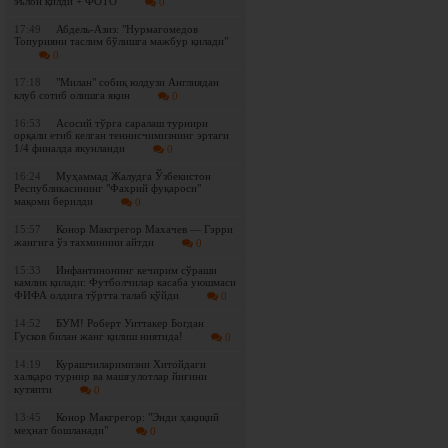
эълон қилди + ФОТО
0
17:49
Абдель-Азиз: "Нурмагомедов
Топурияни таслим бўлишга мажбур қилади"
0
17:18
"Милан" собиқ юлдузи Англиядан
клуб сотиб олишга яқин
0
16:53
Асосий тўрга саралаш турнири
орқали етиб келган теннисчимизнинг эртаги
1/4 финалда якунланди
0
16:24
Муҳаммад Жалудга Ўзбекистон
Республикасининг "Фахрий фуқароси"
мақоми берилди
0
15:57
Конор Макгрегор Махачев — Гэрри
жангига ўз тахминини айтди
0
15:33
Инфантинонинг кечирим сўраши
камлик қилади: Футболчилар касаба уюшмаси
ФИФА олдига тўртта талаб қўйди
0
14:52
БУМ! Роберт Уиттакер Богдан
Гусков билан жанг қилиш ниятида!
0
14:19
Курашчиларимизни Хитойдаги
халқаро турнир ва машғулотлар йиғини
кутяпти
0
13:45
Конор Макгрегор: "Энди ҳақиқий
меҳнат бошланади"
0