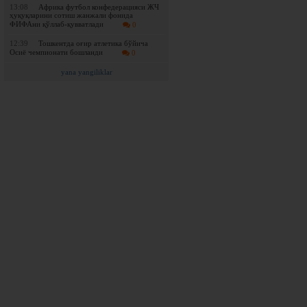
13:08
Африка футбол конфедерацияси ЖЧ
ҳуқуқларини сотиш жанжали фонида
ФИФАни қўллаб-қувватлади
0
12:39
Тошкентда оғир атлетика бўйича
Осиё чемпионати бошланди
0
yana yangiliklar