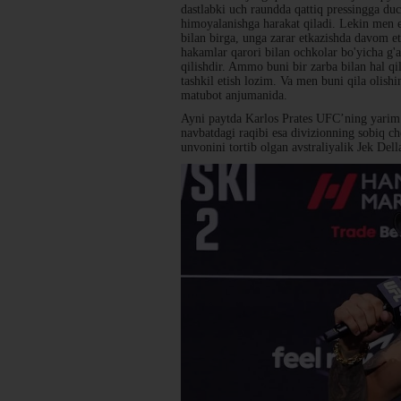
dastlabki uch raundda qattiq pressingga du
himoyalanishga harakat qiladi. Lekin men e
bilan birga, unga zarar etkazishda davom e
hakamlar qarori bilan ochkolar bo'yicha g'a
qilishdir. Ammo buni bir zarba bilan hal q
tashkil etish lozim. Va men buni qila olish
matubot anjumanida.
Ayni paytda Karlos Prates UFC’ning yarim o'
navbatdagi raqibi esa divizionning sobiq 
unvonini tortib olgan avstraliyalik Jek De