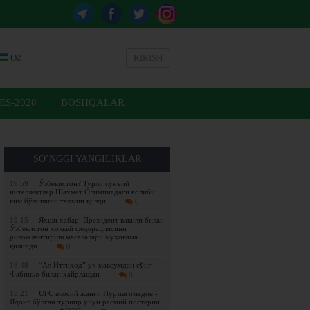
OZ
KIRISH
ES-2028
BOSHQALAR
SO’NGGI YANGILIKLAR
19:59
Ўзбекистон? Турли сунъий
интеллектлар Шахмат Олимпиадаси ғолиби
ким бўлишини тахмин қилди
0
19:15
Яхши хабар: Президент вакили билан
Ўзбекистон хоккей федерациясини
ривожлантириш масалалари муҳокама
қилинди
0
18:48
“Ал Иттиҳод” уч мавсумдан сўнг
Фабиньо билан хайрлашди
0
18:21
UFC асосий жанги Нурмагомедов -
Ядонг бўлган турнир учун расмий постерни