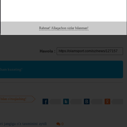
Rahmat! Allaqachon sizlar bilanman!
Havola :
 ham kuzating!
 bilan o'rtoqlashing!
 jangiga o'z taxminini aytdi
0