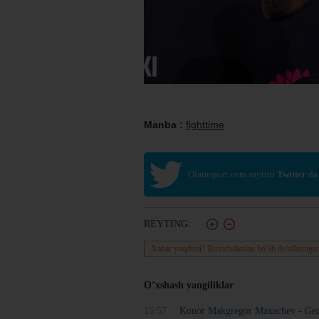
Manba :
fighttime
Olamsport.com saytini
Twitter
da
REYTING:
Xabar yoqdimi? Birinchilardan bo'lib do'stlaringiz
O’xshash yangiliklar
15:57
Konor Makgregor Maxachev - Gerri