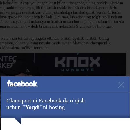
ch kelardim. Aksariyat jangchilar u bilan urishganda, uning teykdaunlaridan
ng muhimi qanday qilib tik turish ustida ishlash deb hisoblayman. SHu
tish va jangni muddatidan oldin yakunlashga harakat qilish kerak. CHunki
laba qozonish juda qiyin bo'ladi. Uni mag'lub etishning to'g'ri yo'li nokaut
ilib bo'lmaydi - uni nokautga uchratish uchun butun jangni malum bir tarzda
imga ishonaman", - dedi braziliyalik nokautchi Sidneyda bo'lib o'tgan
rta vazn toifasi reytingida oltinchi o'rinni egallab turibdi. Uning
chempioni, o'tgan yilning noyabr oyida aynan Maxachev chempionlik
lla Maddalena bo'lishi mumkin.
Olamsport ni Facebook da o’qish
uchun
"Yoqdi"
ni bosing