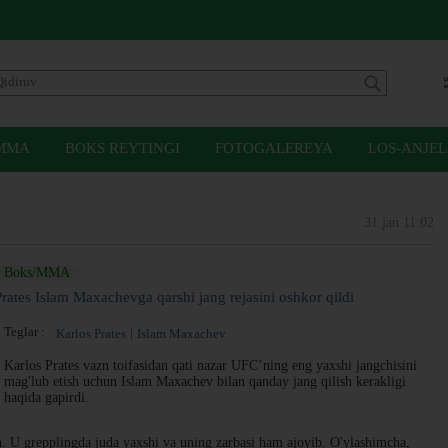
MMA
BOKS REYTINGI
FOTOGALEREYA
LOS-ANJEL
31 jan 11:02
Boks/MMA
Prates Islam Maxachevga qarshi jang rejasini oshkor qildi
Teglar :
Karlos Prates
Islam Maxachev
Karlos Prates vazn toifasidan qati nazar UFC’ning eng yaxshi jangchisini
mag'lub etish uchun Islam Maxachev bilan qanday jang qilish kerakligi
haqida gapirdi.
in. U grepplingda juda yaxshi va uning zarbasi ham ajoyib. O'ylashimcha,