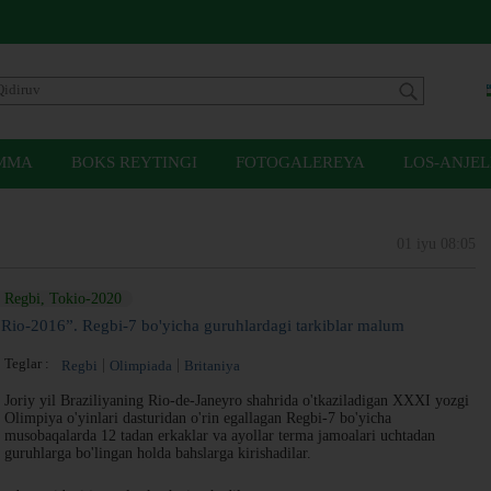
MMA
BOKS REYTINGI
FOTOGALEREYA
LOS-ANJEL
01 iyu 08:05
Regbi, Tokio-2020
“Rio-2016”. Regbi-7 bo'yicha guruhlardagi tarkiblar malum
Teglar :
Regbi
Olimpiada
Britaniya
Joriy yil Braziliyaning Rio-de-Janeyro shahrida o'tkaziladigan XXXI yozgi
Olimpiya o'yinlari dasturidan o'rin egallagan Regbi-7 bo'yicha
musobaqalarda 12 tadan erkaklar va ayollar terma jamoalari uchtadan
guruhlarga bo'lingan holda bahslarga kirishadilar.