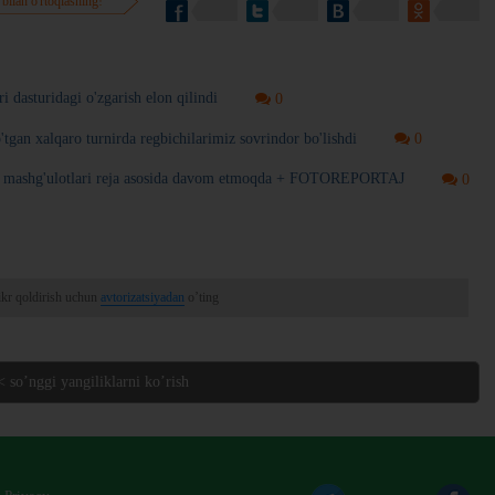
 bilan o'rtoqlashing!
i dasturidagi o'zgarish elon qilindi
0
'tgan xalqaro turnirda regbichilarimiz sovrindor bo'lishdi
0
i mashg'ulotlari reja asosida davom etmoqda + FOTOREPORTAJ
0
ikr qoldirish uchun
avtorizatsiyadan
o’ting
< so’nggi yangiliklarni ko’rish