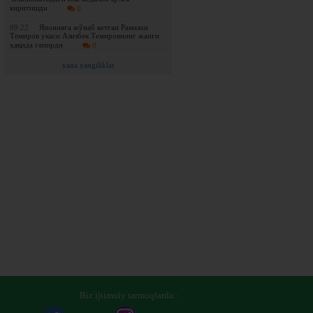
киритишди
0
09:22
Японияга жўнаб кетган Рамазон
Темиров укаси Азизбек Темировнинг жанги
ҳақида гапирди
0
yana yangiliklar
Biz ijtimoiy tarmoqlarda::