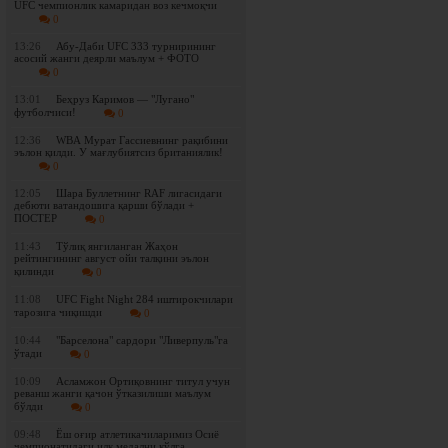
UFC чемпионлик камаридан воз кечмоқчи
0
13:26
Абу-Даби UFC 333 турнирининг
асосий жанги деярли маълум + ФОТО
0
13:01
Беҳруз Каримов — "Лугано"
футболчиси!
0
12:36
WBА Мурат Гассиевнинг рақибини
эълон қилди. У мағлубиятсиз британиялик!
0
12:05
Шара Буллетнинг RAF лигасидаги
дебюти ватандошига қарши бўлади +
ПОСТЕР
0
11:43
Tўлиқ янгиланган Жаҳон
рейтингининг август ойи талқини эълон
қилинди
0
11:08
UFC Fight Night 284 иштирокчилари
тарозига чиқишди
0
10:44
"Барселона" сардори "Ливерпуль"га
ўтади
0
10:09
Асламжон Ортиқовнинг титул учун
реванш жанги қачон ўтказилиши маълум
бўлди
0
09:48
Ёш оғир атлетикачиларимиз Осиё
чемпионатидаги илк медални қўлга