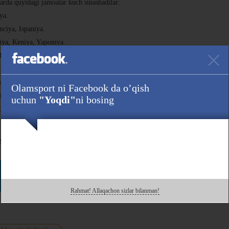
larda quyidagi jamoalar kuch sinashadilar:
ya.
nciya, Ispaniya.
iya, Keniya, Yaponiya.
agi jamoalar bahs yuritadilar:
biya.
aniya, Keniya.
Olamsport ni Facebook da o’qish
iliya, Yaponiya.
uchun
"Yoqdi"
ni bosing
gbi-7 bo'yicha musobaqalar 6-11 avgust kunlari o'tkaziladi.
матбуот хизмати
Havola :
 ham kuzating!
Rahmat! Allaqachon sizlar bilanman!