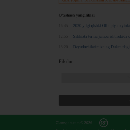
Xabar yoqdimi? Birinchilardan bo'lib do'stlaringiz
O’xshash yangiliklar
16:45
2030 yilgi qishki Olimpiya o'yinlar
12:55
Sakkizta terma jamoa ishtirokida o
13:20
Dzyudochilarimizning Dukentdag
Fikrlar
F
Olamsport.com © 2026