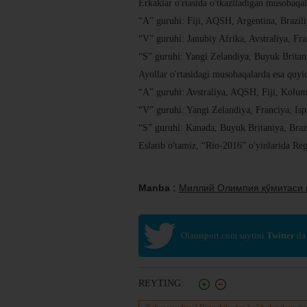
Erkaklar o'rtasida o'tkaziladigan musobaqa
“A” guruhi: Fiji, AQSH, Argentina, Brazili
“V” guruhi: Janubiy Afrika, Avstraliya, Fra
“S” guruhi: Yangi Zelandiya, Buyuk Britan
Ayollar o'rtasidagi musobaqalarda esa quyid
“A” guruhi: Avstraliya, AQSH, Fiji, Kolum
“V” guruhi: Yangi Zelandiya, Franciya, Isp
“S” guruhi: Kanada, Buyuk Britaniya, Braz
Eslatib o'tamiz, “Rio-2016” o'yinlarida Re
Manba :
Миллий Олимпия қўмитаси 
Olamsport.com saytini
Twitter
da
REYTING: