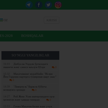
OZ
KIRISH
ES-2028
BOSHQALAR
SO’NGGI YANGILIKLAR
16:03
Дюбуа ва Уордли ўртасидаги
иккинчи жанг санаси маълум бўлди
0
15:32
Махачевнинг мураббийи: "Ислам
Йен Гэррини партерга тушириши шарт эмас"
0
14:59
"Ливерпуль" Баркола бўйича
келишувга эришди
0
14:27
Рой Жонс Усик иштирокидаги орзу
қилинган жанг ҳақида гапирди
0
13:53
Гэтжи Махачев билан жанг учун