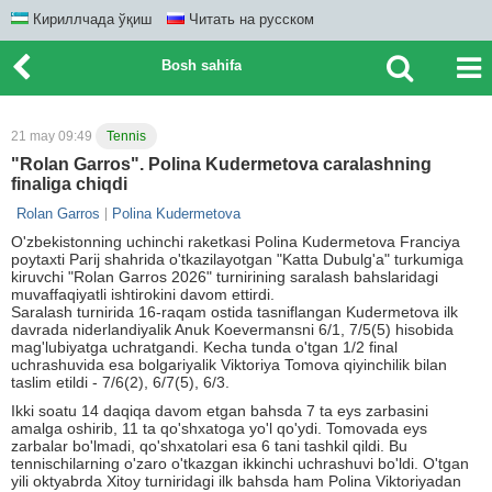
Кириллчада ўқиш
Читать на русском
Bosh sahifa
21 may 09:49
Tennis
"Rolan Garros". Polina Kudermetova caralashning
finaliga chiqdi
Rolan Garros
Polina Kudermetova
O'zbekistonning uchinchi raketkasi Polina Kudermetova Franciya
poytaxti Parij shahrida o'tkazilayotgan "Katta Dubulg'a" turkumiga
kiruvchi "Rolan Garros 2026" turnirining saralash bahslaridagi
muvaffaqiyatli ishtirokini davom ettirdi.
Saralash turnirida 16-raqam ostida tasniflangan Kudermetova ilk
davrada niderlandiyalik Anuk Koevermansni 6/1, 7/5(5) hisobida
mag'lubiyatga uchratgandi. Kecha tunda o'tgan 1/2 final
uchrashuvida esa bolgariyalik Viktoriya Tomova qiyinchilik bilan
taslim etildi - 7/6(2), 6/7(5), 6/3.
Ikki soatu 14 daqiqa davom etgan bahsda 7 ta eys zarbasini
amalga oshirib, 11 ta qo'shxatoga yo'l qo'ydi. Tomovada eys
zarbalar bo'lmadi, qo'shxatolari esa 6 tani tashkil qildi. Bu
tennischilarning o'zaro o'tkazgan ikkinchi uchrashuvi bo'ldi. O'tgan
yili oktyabrda Xitoy turniridagi ilk bahsda ham Polina Viktoriyadan