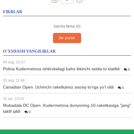
FIKRLAR
barcha fikrlar (0)
fikr yozish
O’XSHASH YANGILIKLAR
04 avg, 10:57
Polina Kudermetova ishtirokidagi bahs ikkinchi setda to'xtatildi
0
02 avg, 11:46
Canadian Open. Uchinchi raketkamiz asosiy to'rga yo'l oldi
0
31 iyu, 10:20
Mubadala DC Open. Kudermetova dunyoning 10-raketkasiga "jang"
taklif qildi
0