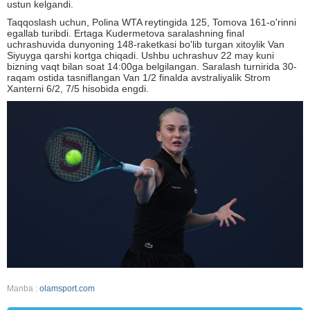
ustun kelgandi.
Taqqoslash uchun, Polina WTA reytingida 125, Tomova 161-o'rinni
egallab turibdi. Ertaga Kudermetova saralashning final
uchrashuvida dunyoning 148-raketkasi bo'lib turgan xitoylik Van
Siyuyga qarshi kortga chiqadi. Ushbu uchrashuv 22 may kuni
bizning vaqt bilan soat 14:00ga belgilangan. Saralash turnirida 30-
raqam ostida tasniflangan Van 1/2 finalda avstraliyalik Strom
Xanterni 6/2, 7/5 hisobida engdi.
Manba :
olamsport.com