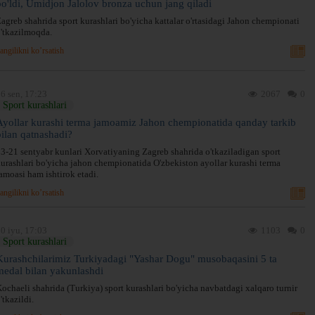
bo'ldi, Umidjon Jalolov bronza uchun jang qiladi
agreb shahrida sport kurashlari bo'yicha kattalar o'rtasidagi Jahon chempionati
'tkazilmoqda.
angilikni ko’rsatish
6 sen, 17:23
2067
0
Sport kurashlari
Ayollar kurashi terma jamoamiz Jahon chempionatida qanday tarkib
bilan qatnashadi?
3-21 sentyabr kunlari Xorvatiyaning Zagreb shahrida o'tkaziladigan sport
urashlari bo'yicha jahon chempionatida O'zbekiston ayollar kurashi terma
amoasi ham ishtirok etadi.
angilikni ko’rsatish
0 iyu, 17:03
1103
0
Sport kurashlari
Kurashchilarimiz Turkiyadagi "Yashar Dogu" musobaqasini 5 ta
medal bilan yakunlashdi
ochaeli shahrida (Turkiya) sport kurashlari bo'yicha navbatdagi xalqaro turnir
'tkazildi.