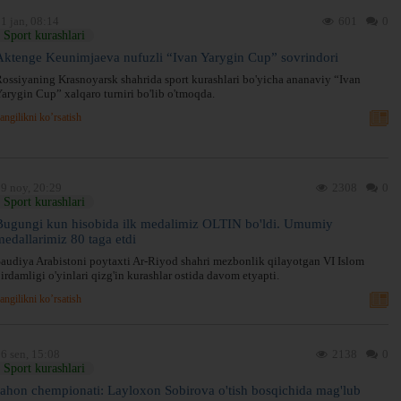
1 jan, 08:14
601
0
Sport kurashlari
Aktenge Keunimjaeva nufuzli “Ivan Yarygin Cup” sovrindori
ossiyaning Krasnoyarsk shahrida sport kurashlari bo'yicha ananaviy “Ivan
arygin Cup” xalqaro turniri bo'lib o'tmoqda.
angilikni ko’rsatish
9 noy, 20:29
2308
0
Sport kurashlari
Bugungi kun hisobida ilk medalimiz OLTIN bo'ldi. Umumiy
medallarimiz 80 taga etdi
audiya Arabistoni poytaxti Ar-Riyod shahri mezbonlik qilayotgan VI Islom
irdamligi o'yinlari qizg'in kurashlar ostida davom etyapti.
angilikni ko’rsatish
6 sen, 15:08
2138
0
Sport kurashlari
Jahon chempionati: Layloxon Sobirova o'tish bosqichida mag'lub