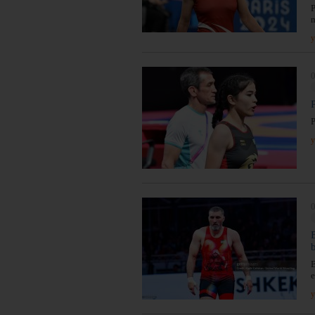
P
m
y
0
P
y
0
B
e
y