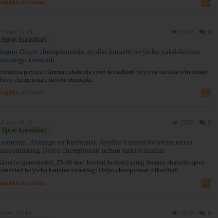
angilikni ko’rsatish
7 mar, 13:41
1124
0
Sport kurashlari
Bugun Osiyo chempionatida ayollar kurashi bo'yicha vakilalarimiz
bahslarga kirishadi
ordaniya poytaxti Amman shahrida sport kurashlari bo'yicha kattalar o'rtasidagi
Osiyo chempionati davom etmoqda.
angilikni ko’rsatish
4 mar, 10:13
2528
0
Sport kurashlari
Layloxon, Aktenge va boshqalar. Ayollar kurashi bo'yicha terma
jamoamizning Osiyo chempionati uchun tarkibi malum
abar berganimizdek, 25-30 mart kunlari Iordaniyaning Amman shahrida sport
urashlari bo'yicha kattalar o'rtasidagi Osiyo chempionati o'tkaziladi.
angilikni ko’rsatish
5 fev, 12:15
1825
0