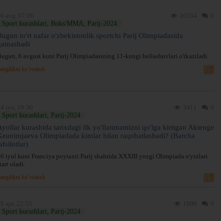
6 avg, 07:00
10354
0
Sport kurashlari, Boks/MMA, Parij-2024
Bugun to'rt nafar o'zbekistonlik sportchi Parij Olimpiadasida
qatnashadi
ugun, 6 avgust kuni Parij Olimpiadasining 11-kungi bellashuvlari o'tkaziladi.
angilikni ko’rsatish
4 iyu, 19:30
3411
0
Sport kurashlari, Parij-2024
Ayollar kurashida tarixdagi ilk yo'llanmamizni qo'lga kiritgan Aktenge
Keunimjaeva Olimpiadada kimlar bilan raqobatlashadi? (Barcha
afsilotlar)
6 iyul kuni Franciya poytaxti Parij shahrida XXXIII yozgi Olimpiada o'yinlari
tart oladi.
angilikni ko’rsatish
0 apr, 22:55
1600
0
Sport kurashlari, Parij-2024