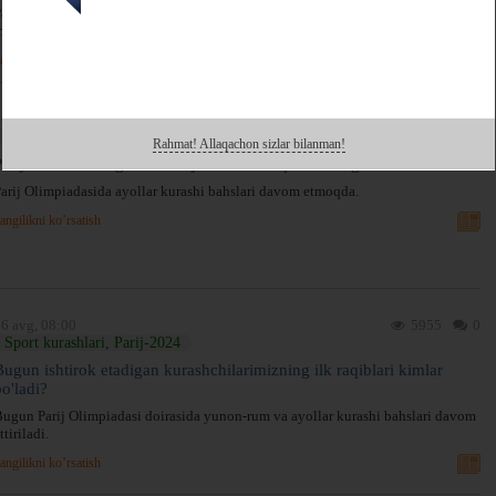
arij Olimpiadasi nimchorak finali doirasida ukrainalik Oksana Livachga
ag'lub bo'ldi.
angilikni ko’rsatish
6 avg, 14:48
1514
0
Sport kurashlari, Parij-2024
Rahmat! Allaqachon sizlar bilanman!
Parij-2024. Aktenge Keunimjaeva ilk bosqichda mag'lub bo'ldi
arij Olimpiadasida ayollar kurashi bahslari davom etmoqda.
angilikni ko’rsatish
6 avg, 08:00
5955
0
Sport kurashlari, Parij-2024
Bugun ishtirok etadigan kurashchilarimizning ilk raqiblari kimlar
bo'ladi?
ugun Parij Olimpiadasi doirasida yunon-rum va ayollar kurashi bahslari davom
ttiriladi.
angilikni ko’rsatish