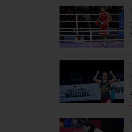
0
B
y
2
t
2
s
y
2