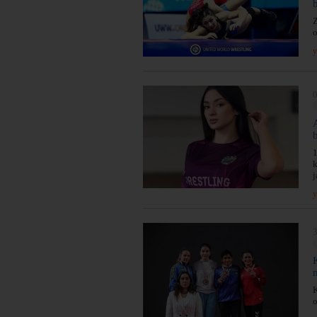
Z
o
y
0
1
k
j
y
3
K
o