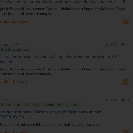
O'zbekiston ilk bor ayollar kurashi bo'yicha Olimpiadada qatnashadi
irg'iz Respublikasi poytaxti Bishkek shahrida sport kurashlari bo'yicha Osiyo
icenzion turniri davom etmoqda.
angilikni ko’rsatish
0 apr, 11:37
3452
1
Sport kurashlari
Uch nafar kurashchi qizimiz Olimpiada licenzion turnirining 1/2
inalida!
irg'iz Respublikasi poytaxti Bishkek shahrida sport kurashlari bo'yicha Osiyo
icenzion turniri davom etmoqda.
angilikni ko’rsatish
5 okt, 20:15
3948
0
Sport kurashlari, Osiyo o'yinlari, Fotogalereya
Sovrindor kurashchilarimizning taqdirlash marosimidan
FOTOLAVHA
siyo o'yinlarining o'n ikkinchi kun bahslari o'z yakuniga etdi.
angilikni ko’rsatish