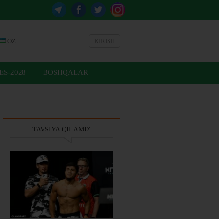
OZ
KIRISH
ES-2028
BOSHQALAR
TAVSIYA QILAMIZ