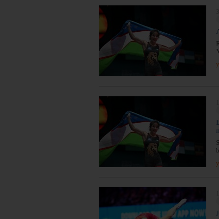
3
R
Y
y
1
S
b
y
1