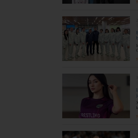
y
2
I
y
1
X
k
y
1