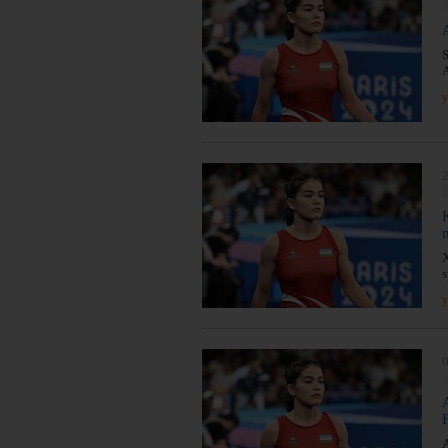
S
A
y
2
X
s
y
0
A