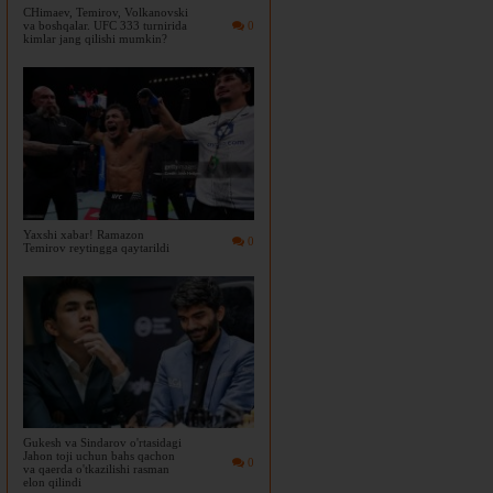
CHimaev, Temirov, Volkanovski
va boshqalar. UFC 333 turnirida
0
kimlar jang qilishi mumkin?
Yaxshi xabar! Ramazon
0
Temirov reytingga qaytarildi
Gukesh va Sindarov o'rtasidagi
Jahon toji uchun bahs qachon
0
va qaerda o'tkazilishi rasman
elon qilindi