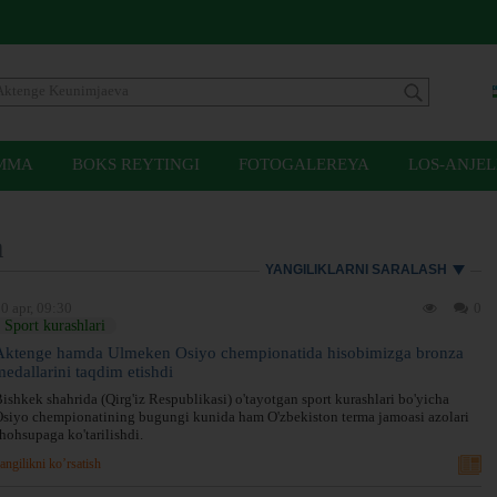
MMA
BOKS REYTINGI
FOTOGALEREYA
LOS-ANJEL
a
YANGILIKLARNI SARALASH
0 apr, 09:30
0
Sport kurashlari
Aktenge hamda Ulmeken Osiyo chempionatida hisobimizga bronza
medallarini taqdim etishdi
ishkek shahrida (Qirg'iz Respublikasi) o'tayotgan sport kurashlari bo'yicha
siyo chempionatining bugungi kunida ham O'zbekiston terma jamoasi azolari
hohsupaga ko'tarilishdi.
angilikni ko’rsatish