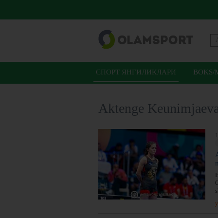
СПОРТ ЯНГИЛИКЛАРИ
BOKS/
Aktenge Keunimjaev
1
B
O
s
y