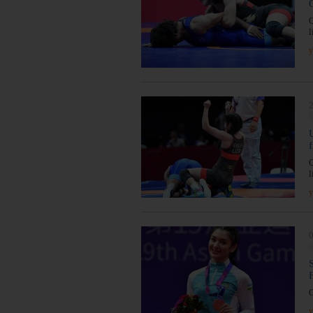
Q
l
y
2
f
Q
l
y
0
O
y