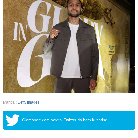
Manba :
Getty Images
Olamsport.com saytini
Twitter
da ham kuzating!