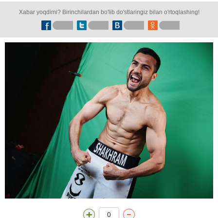
Xabar yoqdimi? Birinchilardan bo'lib do'stlaringiz bilan o'rtoqlashing!
0