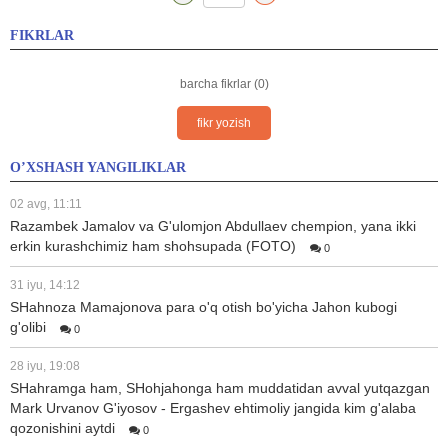
FIKRLAR
barcha fikrlar (0)
fikr yozish
O’XSHASH YANGILIKLAR
02 avg, 11:11
Razambek Jamalov va G'ulomjon Abdullaev chempion, yana ikki
erkin kurashchimiz ham shohsupada (FOTO)
0
31 iyu, 14:12
SHahnoza Mamajonova para o'q otish bo'yicha Jahon kubogi
g'olibi
0
28 iyu, 19:08
SHahramga ham, SHohjahonga ham muddatidan avval yutqazgan
Mark Urvanov G'iyosov - Ergashev ehtimoliy jangida kim g'alaba
qozonishini aytdi
0