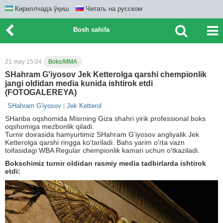
Кириллчада ўқиш
Читать на русском
Bosh sahifa
21 may 15:04
Boks/MMA
SHahram G'iyosov Jek Ketterolga qarshi chempionlik
jangi oldidan media kunida ishtirok etdi
(FOTOGALEREYA)
SHahram G'iyosov
Jek Ketterol
SHanba oqshomida Misrning Giza shahri yirik professional boks
oqshomiga mezbonlik qiladi.
Turnir doirasida hamyurtimiz SHahram G'iyosov angliyalik Jek
Ketterolga qarshi ringga ko'tariladi. Bahs yarim o'rta vazn
toifasidagi WBA Regular chempionlik kamari uchun o'tkaziladi.
Bokschimiz turnir oldidan rasmiy media tadbirlarda ishtirok
etdi: