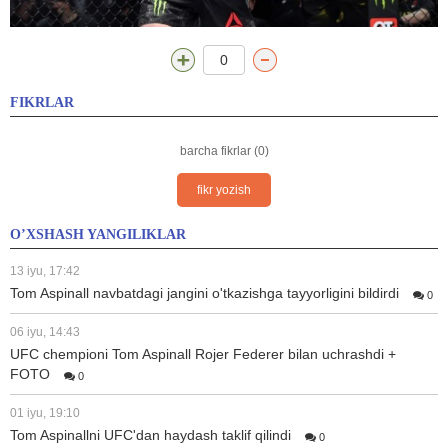
0
FIKRLAR
barcha fikrlar (0)
fikr yozish
O’XSHASH YANGILIKLAR
13 iyu, 17:42
Tom Aspinall navbatdagi jangini o'tkazishga tayyorligini bildirdi
0
06 iyu, 14:43
UFC chempioni Tom Aspinall Rojer Federer bilan uchrashdi +
FOTO
0
01 iyu, 19:10
Tom Aspinallni UFC'dan haydash taklif qilindi
0