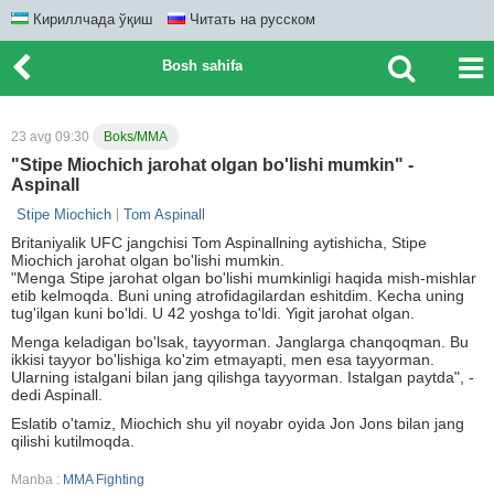
Кириллчада ўқиш
Читать на русском
Bosh sahifa
23 avg 09:30
Boks/MMA
"Stipe Miochich jarohat olgan bo'lishi mumkin" -
Aspinall
Stipe Miochich
Tom Aspinall
Britaniyalik UFC jangchisi Tom Aspinallning aytishicha, Stipe
Miochich jarohat olgan bo'lishi mumkin.
"Menga Stipe jarohat olgan bo'lishi mumkinligi haqida mish-mishlar
etib kelmoqda. Buni uning atrofidagilardan eshitdim. Kecha uning
tug'ilgan kuni bo'ldi. U 42 yoshga to'ldi. Yigit jarohat olgan.
Menga keladigan bo'lsak, tayyorman. Janglarga chanqoqman. Bu
ikkisi tayyor bo'lishiga ko'zim etmayapti, men esa tayyorman.
Ularning istalgani bilan jang qilishga tayyorman. Istalgan paytda", -
dedi Aspinall.
Eslatib o'tamiz, Miochich shu yil noyabr oyida Jon Jons bilan jang
qilishi kutilmoqda.
Manba :
MMA Fighting