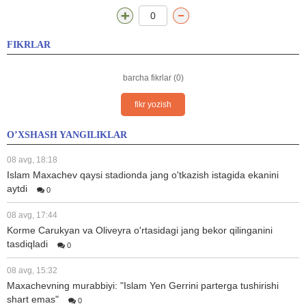
0
FIKRLAR
barcha fikrlar (0)
fikr yozish
O’XSHASH YANGILIKLAR
08 avg, 18:18
Islam Maxachev qaysi stadionda jang o'tkazish istagida ekanini
aytdi
0
08 avg, 17:44
Korme Carukyan va Oliveyra o'rtasidagi jang bekor qilinganini
tasdiqladi
0
08 avg, 15:32
Maxachevning murabbiyi: "Islam Yen Gerrini parterga tushirishi
shart emas"
0