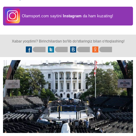
Olamsport.com saytini
Instagram
da ham kuzating!
Xabar yoqdimi? Birinchilardan bo'lib do'stlaringiz bilan o'rtoqlashing!