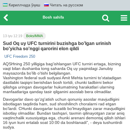
Кириллчада ўқиш
Читать на русском
Bosh sahifa
13 iyu 12:19
Boks/MMA
Sud Oq uy UFC turnirini buzishga bo'lgan urinish
bo'yicha so'nggi qarorini elon qildi
UFC Freedom 250
AQSHning 250 yilligiga bag'ishlangan UFC turniri ertaga, bizning
vaqt bilan dushanba tong saharda Oq uy yaqinidagi Janubiy
maysazorda bo'lib o'tishi belgilangan.
Vashington federal sudi sudyasi Amit Mehta turnirni to'xtatadigan
dastlabki taqiqni berishdan bosh tortdi, chunki tadbirni bekor
qilishga uringan davogarlar hukumatning harakatlari ularning
manfaatlariga qanday tasir qilganini asoslab bera olmadilar.
Davogarlar davo qo'zg'atish uchun qonuniy asoslar mavjudligini
isbotlagan taqdirda ham, sud shoshilinch choralarni rad etgan
bo'lardi. CHunki davogarlar tuzatib bo'lmaydigan zarar mavjudligini
isbotlay olmadilar. Bundan tashqari, taxmin qilinayotgan zarar aniq
vaqtinchalik xususiyatga ega, chunki arenani demontaj qilish ishlari
16 iyun kuni ertalab soat 10:00 da boshlanadi", - deya tushuntirdi
sudya.