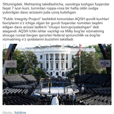
SHuningdek, Mehtaning takidlashicha, xavotirga tushgan fuqarolar
faqat 7 iyun kuni, turnirdan roppa-rosa bir hafta oldin sudga
yuborilgan davo arizasini juda uzoq kutishgan.
"Public Integrity Project" tashkiloti tomonidan AQSH qurolli kuchlari
faxriylarini o'z ichiga olgan bir guruh fuqarolar nomidan taqdim
etilgan davo arizasi tadbirni "chuqur korrupciyalashgan" deb
atagandi. AQSH Ichki ishlar vazirligi va Milliy bog'lar xizmatining
shouga ruxsat bergan qarorlari federal qonunchilik va bog'lar
xizmatining o'z qoidalarini buzishini takidladi.
Manba :
fighttime