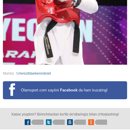
Manba :
t.me/uzbtaekwondowt
Olamsport.com saytini
Facebook
da ham kuzating!
Xabar yoqdimi? Birinchilardan bo'lib do'stlaringiz bilan o'rtoqlashing!