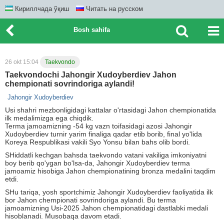
Кириллчада ўқиш
Читать на русском
Bosh sahifa
26 okt 15:04
Taekvondo
Taekvondochi Jahongir Xudoyberdiev Jahon
chempionati sovrindoriga aylandi!
Jahongir Xudoyberdiev
Usi shahri mezbonligidagi kattalar o'rtasidagi Jahon chempionatida
ilk medalimizga ega chiqdik.
Terma jamoamizning -54 kg vazn toifasidagi azosi Jahongir
Xudoyberdiev turnir yarim finaliga qadar etib borib, final yo'lida
Koreya Respublikasi vakili Syo Yonsu bilan bahs olib bordi.
SHiddatli kechgan bahsda taekvondo vatani vakiliga imkoniyatni
boy berib qo'ygan bo'lsa-da, Jahongir Xudoyberdiev terma
jamoamiz hisobiga Jahon chempionatining bronza medalini taqdim
etdi.
SHu tariqa, yosh sportchimiz Jahongir Xudoyberdiev faoliyatida ilk
bor Jahon chempionati sovrindoriga aylandi. Bu terma
jamoamizning Usi-2025 Jahon chempionatidagi dastlabki medali
hisoblanadi. Musobaqa davom etadi.