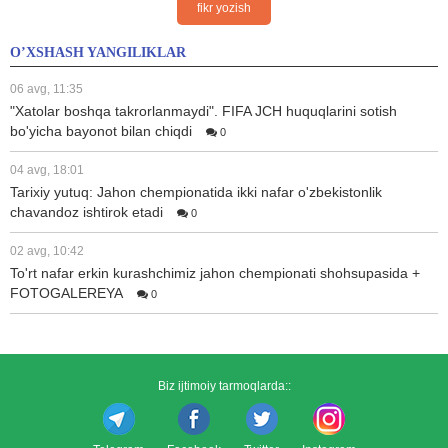
fikr yozish
O’XSHASH YANGILIKLAR
06 avg, 11:35
"Xatolar boshqa takrorlanmaydi". FIFA JCH huquqlarini sotish
bo'yicha bayonot bilan chiqdi
0
04 avg, 18:01
Tarixiy yutuq: Jahon chempionatida ikki nafar o'zbekistonlik
chavandoz ishtirok etadi
0
02 avg, 10:42
To'rt nafar erkin kurashchimiz jahon chempionati shohsupasida +
FOTOGALEREYA
0
Biz ijtimoiy tarmoqlarda::