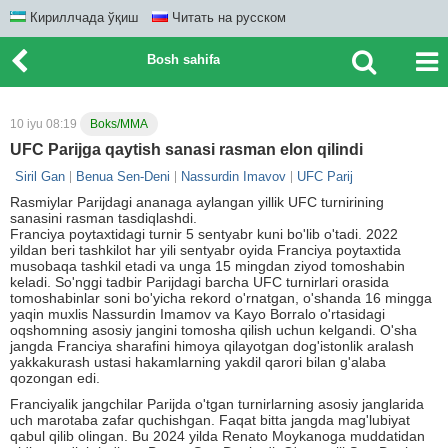
Кириллчада ўқиш
Читать на русском
Bosh sahifa
10 iyu 08:19
Boks/MMA
UFC Parijga qaytish sanasi rasman elon qilindi
Siril Gan
Benua Sen-Deni
Nassurdin Imavov
UFC Parij
Rasmiylar Parijdagi ananaga aylangan yillik UFC turnirining
sanasini rasman tasdiqlashdi.
Franciya poytaxtidagi turnir 5 sentyabr kuni bo'lib o'tadi. 2022
yildan beri tashkilot har yili sentyabr oyida Franciya poytaxtida
musobaqa tashkil etadi va unga 15 mingdan ziyod tomoshabin
keladi. So'nggi tadbir Parijdagi barcha UFC turnirlari orasida
tomoshabinlar soni bo'yicha rekord o'rnatgan, o'shanda 16 mingga
yaqin muxlis Nassurdin Imamov va Kayo Borralo o'rtasidagi
oqshomning asosiy jangini tomosha qilish uchun kelgandi. O'sha
jangda Franciya sharafini himoya qilayotgan dog'istonlik aralash
yakkakurash ustasi hakamlarning yakdil qarori bilan g'alaba
qozongan edi.
Franciyalik jangchilar Parijda o'tgan turnirlarning asosiy janglarida
uch marotaba zafar quchishgan. Faqat bitta jangda mag'lubiyat
qabul qilib olingan. Bu 2024 yilda Renato Moykanoga muddatidan