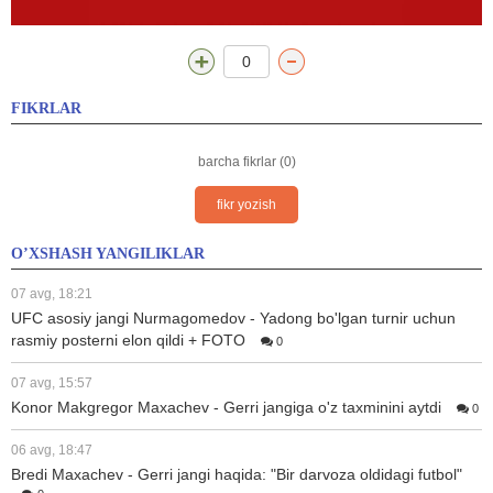
0
FIKRLAR
barcha fikrlar (0)
fikr yozish
O’XSHASH YANGILIKLAR
07 avg, 18:21
UFC asosiy jangi Nurmagomedov - Yadong bo'lgan turnir uchun
rasmiy posterni elon qildi + FOTO
0
07 avg, 15:57
Konor Makgregor Maxachev - Gerri jangiga o'z taxminini aytdi
0
06 avg, 18:47
Bredi Maxachev - Gerri jangi haqida: "Bir darvoza oldidagi futbol"