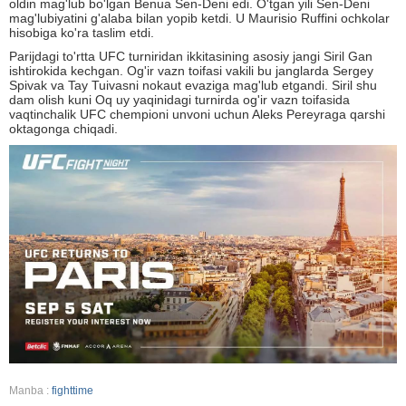
oldin mag'lub bo'lgan Benua Sen-Deni edi. O'tgan yili Sen-Deni
mag'lubiyatini g'alaba bilan yopib ketdi. U Maurisio Ruffini ochkolar
hisobiga ko'ra taslim etdi.
Parijdagi to'rtta UFC turniridan ikkitasining asosiy jangi Siril Gan
ishtirokida kechgan. Og'ir vazn toifasi vakili bu janglarda Sergey
Spivak va Tay Tuivasni nokaut evaziga mag'lub etgandi. Siril shu
dam olish kuni Oq uy yaqinidagi turnirda og'ir vazn toifasida
vaqtinchalik UFC chempioni unvoni uchun Aleks Pereyraga qarshi
oktagonga chiqadi.
Manba :
fighttime