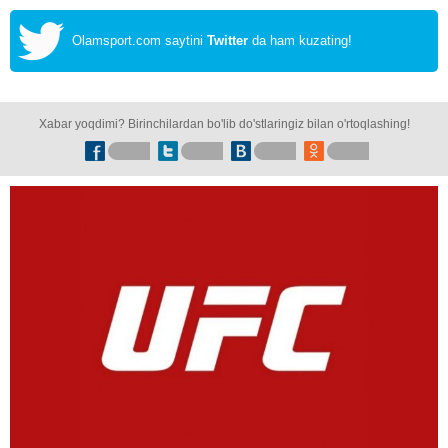
Olamsport.com saytini
Twitter
da ham kuzating!
Xabar yoqdimi? Birinchilardan bo'lib do'stlaringiz bilan o'rtoqlashing!