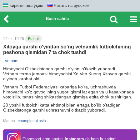
Кириллчада ўқиш
Читать на русском
Bosh sahifa
12 okt 10:26
Futbol
Xitoyga qarshi o'yindan so'ng vetnamlik futbolchining
peshona qismidan 7 ta chok tushdi
Vetnam
Himoyachi O'zbekistonga qarshi o'yinni o'tkazib yuboradi.
Vetnam terma jamoasi himoyachisi Xo Van Kuong Xitoyga qarshi
o'yinda jarohat oldi.
Vetnam Futbol Federaciyasi xabariga ko'ra, uchrashuvda
himoyachi ko'z qovog'ining yuqori qismi lat egan va u kasalxonaga
yotqizilib, tanasining shikastlangan qismiga ettita chok tushirilgan.
20 yoshli futbolchi katta ehtimol bilan ertaga bo'lib o'tadigan
O'zbekistonga qarshi uchrashuvni o'tkazib yuboradi.
Manba :
championat.asia
Olamsport.com saytini
Instagram
da ham kuzating!