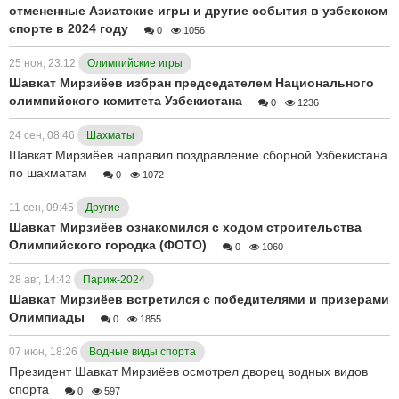
отмененные Азиатские игры и другие события в узбекском
спорте в 2024 году
0
1056
25 ноя, 23:12
Олимпийские игры
Шавкат Мирзиёев избран председателем Национального
олимпийского комитета Узбекистана
0
1236
24 сен, 08:46
Шахматы
Шавкат Мирзиёев направил поздравление сборной Узбекистана
по шахматам
0
1072
11 сен, 09:45
Другие
Шавкат Мирзиёев ознакомился с ходом строительства
Олимпийского городка (ФОТО)
0
1060
28 авг, 14:42
Париж-2024
Шавкат Мирзиёев встретился с победителями и призерами
Олимпиады
0
1855
07 июн, 18:26
Водные виды спорта
Президент Шавкат Мирзиёев осмотрел дворец водных видов
спорта
0
597