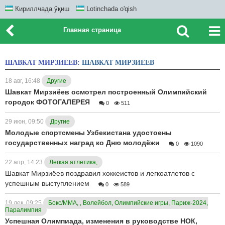
Кириллчада ўқиш
Lotinchada o'qish
Главная страница
ШАВКАТ МИРЗИЁЕВ:
ШАВКАТ МИРЗИЁЕВ
18 авг, 16:48
Другие
Шавкат Мирзиёев осмотрел построенный Олимпийский
городок ФОТОГАЛЕРЕЯ
0
511
29 июн, 09:50
Другие
Молодые спортсмены Узбекистана удостоены
государственных наград ко Дню молодёжи
0
1090
22 апр, 14:23
Легкая атлетика,
Шавкат Мирзиёев поздравил хоккеистов и легкоатлетов с
успешным выступлением
0
589
19 дек, 09:25
Бокс/ММА, , Волейбол, Олимпийские игры, Париж-2024,
Паралимпия
Успешная Олимпиада, изменения в руководстве НОК,