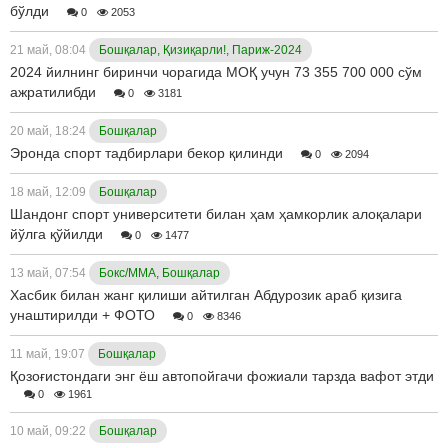
бўлди
0
2053
21 май, 08:04
Бошқалар, Қизиқарли!, Париж-2024
2024 йилнинг биринчи чорагида МОҚ учун 73 355 700 000 сўм
ажратилибди
0
3181
20 май, 18:24
Бошқалар
Эронда спорт тадбирлари бекор қилинди
0
2094
18 май, 12:09
Бошқалар
Шандонг спорт университети билан ҳам ҳамкорлик алоқалари
йўлга қўйилди
0
1477
13 май, 07:54
Бокс/ММА, Бошқалар
Хасбик билан жанг қилиши айтилган Абдурозик араб қизига
унаштирилди + ФОТО
0
8346
11 май, 19:07
Бошқалар
Қозоғистондаги энг ёш автопойгачи фожиали тарзда вафот этди
0
1961
10 май, 09:22
Бошқалар