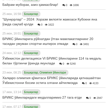
Байрам муборак, азиз ҳамкасблар!
0
1696
25 июн, 16:58
Бошқалар
"Шунқорлар" – 2024: Хоразм вилояти жамоаси Кубокни яна
ўзида сақлаб қолди
0
1622
25 июн, 16:01
Бошқалар
БРИКС ўйинларига рўйхатдан ўтган мамлакатларнинг 20
тасидан умуман спортчи иштирок этмади
0
3491
24 июн, 12:12
Бошқалар
Ўзбекистон делегацияси VI БРИКС ўйинларини 114 та медаль
билан тўртинчи ўринда якунлади
0
5240
23 июн, 08:25
Бошқалар, Олимпия ўйинлари
Халқаро олимпия қўмитаси БРИКС ўйинларида қатнашаётган
Ўзбекистонни босим остига олгани айтилмоқда
0
4133
17 июн, 13:14
Бошқалар
БРИКС ўйинларидаги медалларимиз 27 тага етди
0
2947
17 июн, 07:17
Бошқалар