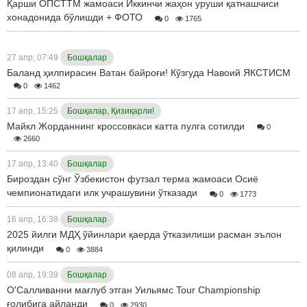
Қарши ОПСТТМ жамоаси Иккинчи жаҳон уруши қатнашчиси
хонадонида бўлишди + ФОТО
0
1765
27 апр, 07:49
Бошқалар
Баланд ҳилпирасин Ватан байроғи! Кўзгуда Навоий ЯКСТИСМ
0
1462
17 апр, 15:25
Бошқалар, Қизиқарли!
Майкл Жорданнинг кроссовкаси катта пулга сотилди
0
2660
17 апр, 13:40
Бошқалар
Бироздан сўнг Ўзбекистон футзал терма жамоаси Осиё
чемпионатидаги илк учрашувини ўтказади
0
1773
16 апр, 16:38
Бошқалар
2025 йилги МДҲ ўйинлари қаерда ўтказилиши расман эълон
қилинди
0
3884
08 апр, 19:39
Бошқалар
О'Салливанни мағлуб этган Уильямс Tour Championship
ғолибига айланди
0
2930