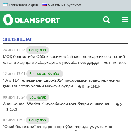
Lotinchada o'qish
Читать на русском
ЯНГИЛИКЛАР
24 июл, 11:13
Бошқалар
МОҚ бош котиби Ойбек Касимов 1.5 млн долларлик соат сотиб
олгани ҳақидаги хабарларга муносабат билдирди
1
10296
12 июл, 17:01
Бошқалар, Футбол
"Зўр ТВ" телеканали Евро-2024 мусобақаси трансляциясини
қанчага сотиб олгани маълум бўлди
0
15610
09 июл, 13:24
Бошқалар
Андижонда “Workout” мусобақаси ғолиблари аниқланди
0
1863
07 июл, 11:51
Бошқалар
"Осиё болалари" халқаро спорт ўйинларида умумжамоа