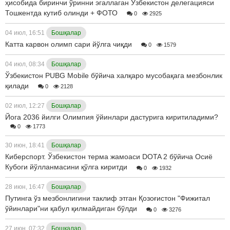
ҳисобида биринчи ўринни эгаллаган Ўзбекистон делегацияси
Тошкентда кутиб олинди + ФОТО
0
2925
04 июл, 16:51
Бошқалар
Катта карвон олимп сари йўлга чиқди
0
1579
04 июл, 08:34
Бошқалар
Ўзбекистон PUBG Mobile бўйича халқаро мусобақага мезбонлик
қилади
0
2128
02 июл, 12:27
Бошқалар
Йога 2036 йилги Олимпия ўйинлари дастурига киритиладими?
0
1773
30 июн, 18:41
Бошқалар
Киберспорт. Ўзбекистон терма жамоаси DOTA 2 бўйича Осиё
Кубоги йўлланмасини қўлга киритди
0
1932
28 июн, 16:47
Бошқалар
Путинга ўз мезбонлигини таклиф этган Қозоғистон "Фижитал
ўйинлари"ни қабул қилмайдиган бўлди
0
3276
27 июн, 07:32
Бошқалар