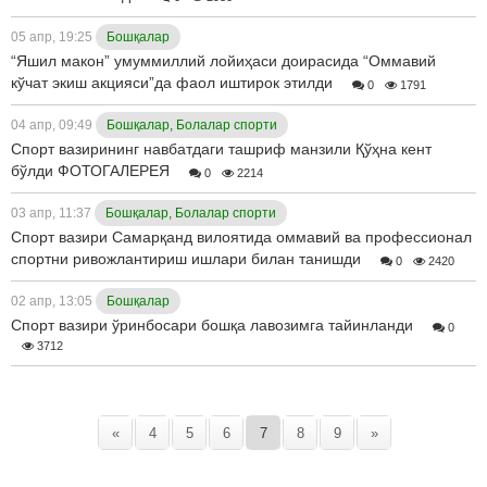
05 апр, 19:25
Бошқалар
“Яшил макон” умуммиллий лойиҳаси доирасида “Оммавий
кўчат экиш акцияси”да фаол иштирок этилди
0
1791
04 апр, 09:49
Бошқалар, Болалар спорти
Спорт вазирининг навбатдаги ташриф манзили Қўҳна кент
бўлди ФОТОГАЛЕРЕЯ
0
2214
03 апр, 11:37
Бошқалар, Болалар спорти
Спорт вазири Самарқанд вилоятида оммавий ва профессионал
спортни ривожлантириш ишлари билан танишди
0
2420
02 апр, 13:05
Бошқалар
Спорт вазири ўринбосари бошқа лавозимга тайинланди
0
3712
«
4
5
6
7
8
9
»