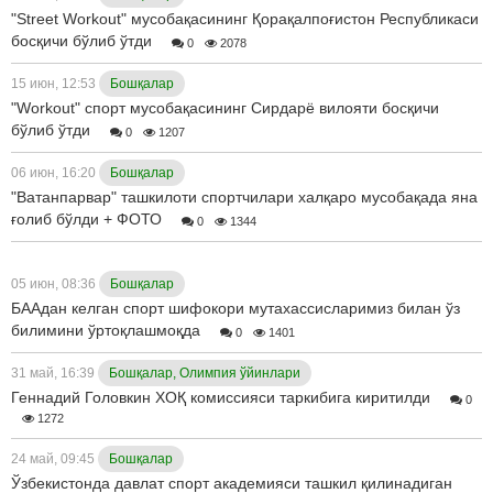
"Street Workout" мусобақасининг Қорақалпоғистон Республикаси
босқичи бўлиб ўтди
0
2078
15 июн, 12:53
Бошқалар
"Workout" спорт мусобақасининг Сирдарё вилояти босқичи
бўлиб ўтди
0
1207
06 июн, 16:20
Бошқалар
"Ватанпарвар" ташкилоти спортчилари халқаро мусобақада яна
ғолиб бўлди + ФОТО
0
1344
05 июн, 08:36
Бошқалар
БААдан келган спорт шифокори мутахассисларимиз билан ўз
билимини ўртоқлашмоқда
0
1401
31 май, 16:39
Бошқалар, Олимпия ўйинлари
Геннадий Головкин ХОҚ комиссияси таркибига киритилди
0
1272
24 май, 09:45
Бошқалар
Ўзбекистонда давлат спорт академияси ташкил қилинадиган