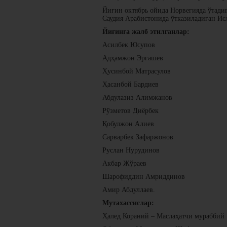
Йиғин октябрь ойида Норвегияда ўтади
Саудия Арабистонида ўтказиладиган Ис
Йиғинга жалб этилганлар:
Асилбек Юсупов
Адҳамжон Эргашев
Ҳусинбой Матрасулов
Ҳасанбой Бардиев
Абдулазиз Алимжанов
Рўзметов Диёрбек
Қобулжон Алиев
Сарварбек Зафаржонов
Руслан Нурудинов
Акбар Жўраев
Шарофиддин Амриддинов
Амир Абдуллаев.
Мутахассислар:
Ҳалед Кораний – Маслаҳатчи мураббий