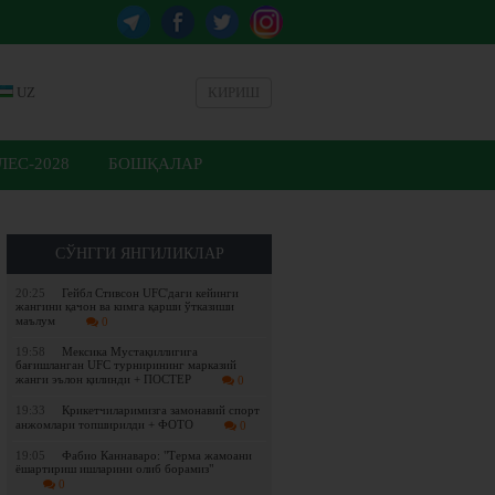
UZ
КИРИШ
ЕС-2028
БОШҚАЛАР
СЎНГГИ ЯНГИЛИКЛАР
20:25
Гейбл Стивсон UFC'даги кейинги
жангини қачон ва кимга қарши ўтказиши
маълум
0
19:58
Мексика Мустақиллигига
бағишланган UFC турнирининг марказий
жанги эълон қилинди + ПОСТЕР
0
19:33
Крикетчиларимизга замонавий спорт
анжомлари топширилди + ФОТО
0
19:05
Фабио Каннаваро: "Терма жамоани
ёшартириш ишларини олиб борамиз"
0