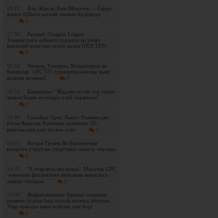
18:12
Али Абдель-Азиз Махачев — Гарри
жанги бўйича қатъий тахмин билдирди
0
17:30
Расман! Octagon League
Тошкентдаги кейинги турнири ва унинг
марказий жангини эълон қилди (ПОСТЕР)
0
16:59
Чимаев, Темиров, Волкановски ва
бошқалар. UFC 333 турнирида кимлар жанг
қилиши мумкин?
0
16:21
Каннаваро: "Жудаям кучли топ терма
жамоа билан музокара олиб боряпмиз"
0
15:40
Canadian Open. Винус Уильямсдан
ўтган Камилла Рахимова дунёнинг 36-
ракеткасини ҳам таслим этди
0
15:07
Богдан Гусков Ян Блаховични
нокаутга учратган спортчини жангга чорлади
0
14:33
"У етарлича иш қилди". Махачев UFC
чемпиони фаолиятини якунлаши кераклиги
ҳақида гапирди
0
13:00
Инфантинонинг ўрнини эгаллаши
мумкин бўлган беш асосий номзод айтилди.
Улар орасида икки осиёлик ҳам бор!
0