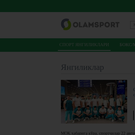
СПОРТ ЯНГИЛИКЛАРИ
БОКС/
Янгиликлар
МОҚ хабарига кўра, спортчилар 22 авгу