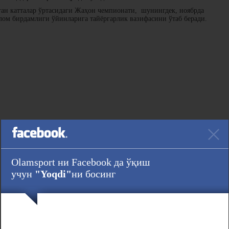
ган катталар ўртасидаги Жаҳон чемпионати, шунингдек, ноябрда
лом бирдамлиги ўйинларига тайёргарлик вазифасини ўтаб беради.
Olamsport ни Facebook да ўқиш
учун
"Yoqdi"
ни босинг