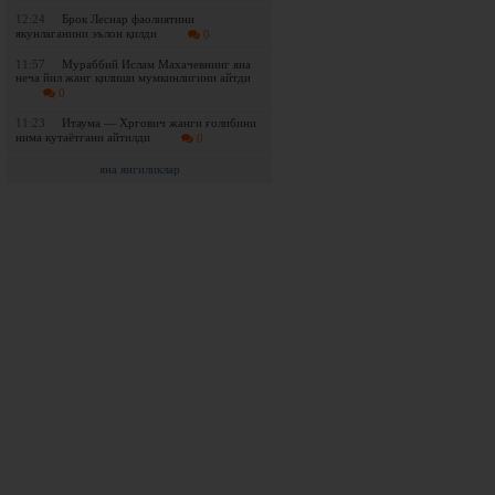
12:24
Брок Леснар фаолиятини
якунлаганини эълон қилди
0
11:57
Мураббий Ислам Махачевнинг яна
неча йил жанг қилиши мумкинлигини айтди
0
11:23
Итаума — Хргович жанги ғолибини
нима кутаётгани айтилди
0
яна янгиликлар