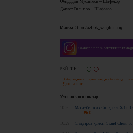
Обидддин Муслимов – Шифокор
Довлет Гильязов – Шифокор.
Манба :
t.me/uzbek_weightlifting
Olamsport.com сайтининг
Insta
РЕЙТИНГ:
Хабар ёқдими? Биринчилардан бўлиб дўстлари
ўртоқлашинг!
Ўхшаш янгиликлар
10:20
Мағлубиятсиз Синдаров Saint L
0
10:29
Синдаров ҳамон Grand Chess Tou