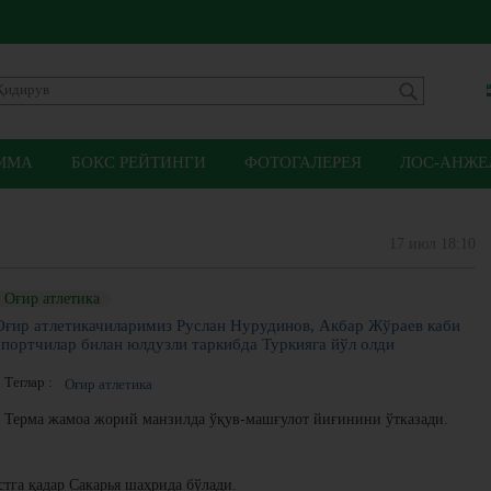
ММА
БОКС РЕЙТИНГИ
ФОТОГАЛЕРЕЯ
ЛОС-АНЖЕЛ
17 июл 18:10
Оғир атлетика
Оғир атлетикачиларимиз Руслан Нурудинов, Акбар Жўраев каби
спортчилар билан юлдузли таркибда Туркияга йўл олди
Теглар :
Оғир атлетика
Терма жамоа жорий манзилда ўқув-машғулот йиғинини ўтказади.
стга қадар Сакарья шаҳрида бўлади.