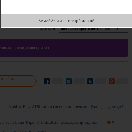
Раҳмат! Аллақачон сизлар биланман!
Ҳавола :
gram
даги саҳифасини кузатинг!
нгиз билан
ouis Rapid & Blitz 2026 рапид баҳсларини нечанчи ўринда якунлади?
r: Saint Louis Rapid & Blitz 2026 пешқадамлар сафида
0