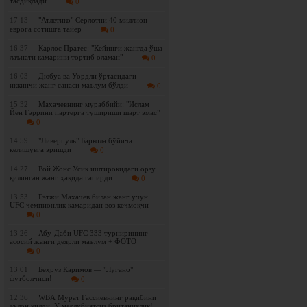
тасдиқлади
0
17:13
"Атлетико" Серлотни 40 миллион
еврога сотишга тайёр
0
16:37
Карлос Пратес: "Кейинги жангда ўша
лаънати камарини тортиб оламан"
0
16:03
Дюбуа ва Уордли ўртасидаги
иккинчи жанг санаси маълум бўлди
0
15:32
Махачевнинг мураббийи: "Ислам
Йен Гэррини партерга тушириши шарт эмас"
0
14:59
"Ливерпуль" Баркола бўйича
келишувга эришди
0
14:27
Рой Жонс Усик иштирокидаги орзу
қилинган жанг ҳақида гапирди
0
13:53
Гэтжи Махачев билан жанг учун
UFC чемпионлик камаридан воз кечмоқчи
0
13:26
Абу-Даби UFC 333 турнирининг
асосий жанги деярли маълум + ФОТО
0
13:01
Беҳруз Каримов — "Лугано"
футболчиси!
0
12:36
WBА Мурат Гассиевнинг рақибини
эълон қилди. У мағлубиятсиз британиялик!