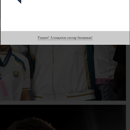
Раҳмат! Аллақачон сизлар биланман!