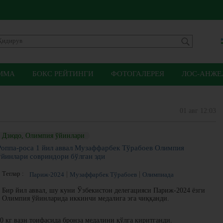
ММА
БОКС РЕЙТИНГИ
ФОТОГАЛЕРЕЯ
ЛОС-АНЖЕЛ
01 авг 12:03
Дзюдо, Олимпия ўйинлари
Роппа-роса 1 йил аввал Музаффарбек Тўрабоев Олимпия
ўйинлари совриндори бўлган эди
Теглар :
Париж-2024
Музаффарбек Тўрабоев
Олимпиада
Бир йил аввал, шу куни Ўзбекистон делегацияси Париж-2024 ёзги
Олимпия ўйинларида иккинчи медалига эга чиққанди.
 кг вазн тоифасида бронза медалини қўлга киритганди.