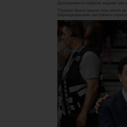
Делегациямизга биринчи медални ҳам д
Тўрабоев бронза медали учун кечган м
Шеразадишвилини мағлубиятга учратга