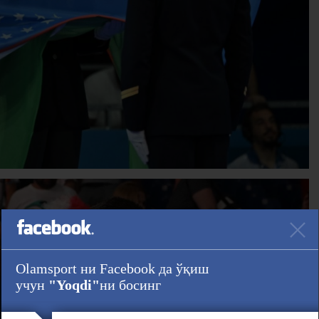
Olamsport ни Facebook да ўқиш
учун
"Yoqdi"
ни босинг