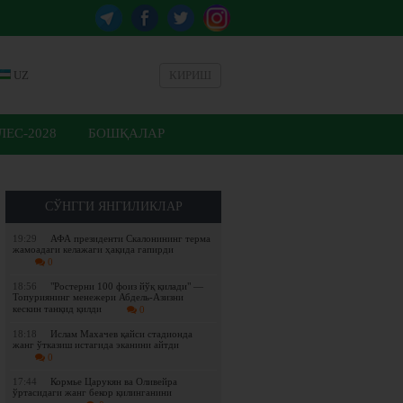
UZ
КИРИШ
ЕС-2028
БОШҚАЛАР
СЎНГГИ ЯНГИЛИКЛАР
19:29
АФА президенти Скалонининг терма
жамоадаги келажаги ҳақида гапирди
0
18:56
"Ростерни 100 фоиз йўқ қилади" —
Топуриянинг менежери Абдель-Азизни
кескин танқид қилди
0
18:18
Ислам Махачев қайси стадионда
жанг ўтказиш истагида эканини айтди
0
17:44
Кормье Царукян ва Оливейра
ўртасидаги жанг бекор қилинганини