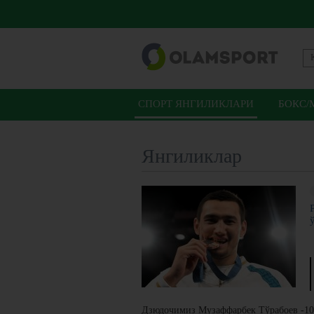
СПОРТ ЯНГИЛИКЛАРИ
БОКС/
Янгиликлар
Дзюдочимиз Музаффарбек Тўрабоев -100