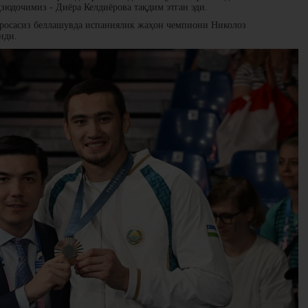
зюдочимиз - Диёра Келдиёрова тақдим этган эди.
уросасиз беллашувда испаниялик жаҳон чемпиони Николоз
нди.