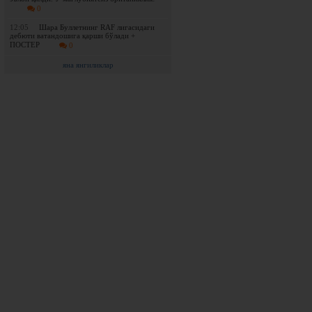
0
12:05
Шара Буллетнинг RAF лигасидаги
дебюти ватандошига қарши бўлади +
ПОСТЕР
0
яна янгиликлар