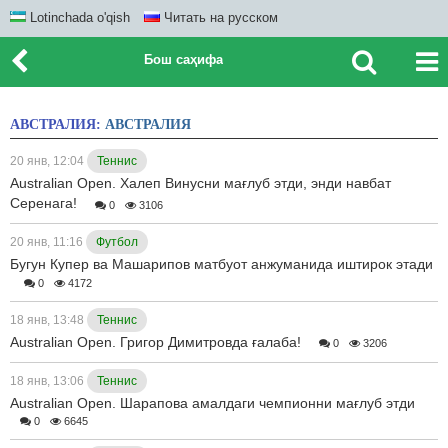
Lotinchada o'qish
Читать на русском
Бош саҳифа
АВСТРАЛИЯ:
АВСТРАЛИЯ
20 янв, 12:04
Теннис
Australian Open. Халеп Винусни мағлуб этди, энди навбат
Серенага!
0
3106
20 янв, 11:16
Футбол
Бугун Купер ва Машарипов матбуот анжуманида иштирок этади
0
4172
18 янв, 13:48
Теннис
Australian Open. Григор Димитровда ғалаба!
0
3206
18 янв, 13:06
Теннис
Australian Open. Шарапова амалдаги чемпионни мағлуб этди
0
6645