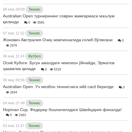
08 янв, 09:09
Теннис
Australian Open турнирининг соврин жамғармаси маълум
қилинди
0
3565
07 янв, 11:32
Теннис
Жокович Австралия Очиқ чемпионатида ғолиб бўлмоқчи
0
2976
06 янв, 11:43
Футбол
Осиё Кубоги. Бугун амалдаги чемпион ўйнайди, Эрматов
ҳакамлик қилади
0
5319
06 янв, 09:56
Теннис
Australian Open. Уч мезбон теннисчига wild card берилди
0
2644
04 янв, 07:48
Теннис
Hopman Cup. Федерер бошчилигидаги Швейцария финалда!
0
2463
03 янв, 11:37
Теннис