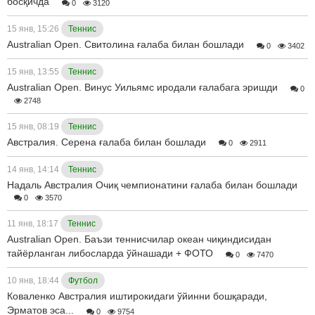
босқичда
0
3120
15 янв, 15:26
Теннис
Australian Open. Свитолина ғалаба билан бошлади
0
3402
15 янв, 13:55
Теннис
Australian Open. Винус Уильямс иродали ғалабага эришди
0
2748
15 янв, 08:19
Теннис
Австралия. Серена ғалаба билан бошлади
0
2911
14 янв, 14:14
Теннис
Надаль Австралия Очиқ чемпионатини ғалаба билан бошлади
0
3570
11 янв, 18:17
Теннис
Australian Open. Баъзи теннисчилар океан чиқиндисидан
тайёрланган либосларда ўйнашади + ФОТО
0
7470
10 янв, 18:44
Футбол
Коваленко Австралия иштирокидаги ўйинни бошқаради,
Эрматов эса...
0
9754