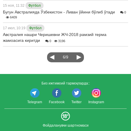
15 ноя, 11:32
Футбол
Бугун Австралияда Ўзбекистон - Ливан ўйини бўлиб ўтади
0
6409
17 июл, 10:19
Футбол
Австралия нашри Черишевни ЖЧ-2018 рамзий терма
жамоасига киритди
0
3196
6/9
Биз ижтимоий тармоқларда::
Telegram
Facebook
Twitter
Instagram
Фойдаланувчи шартномаси