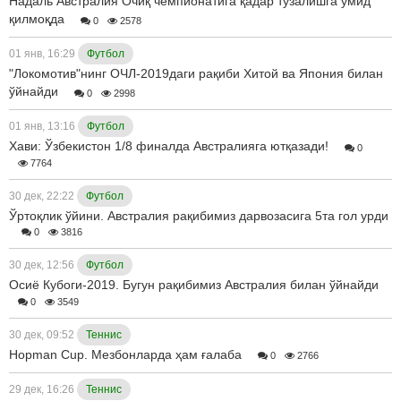
Надаль Австралия Очиқ чемпионатига қадар тузалишга умид
қилмоқда
0
2578
01 янв, 16:29
Футбол
"Локомотив"нинг ОЧЛ-2019даги рақиби Хитой ва Япония билан
ўйнайди
0
2998
01 янв, 13:16
Футбол
Хави: Ўзбекистон 1/8 финалда Австралияга ютқазади!
0
7764
30 дек, 22:22
Футбол
Ўртоқлик ўйини. Австралия рақибимиз дарвозасига 5та гол урди
0
3816
30 дек, 12:56
Футбол
Осиё Кубоги-2019. Бугун рақибимиз Австралия билан ўйнайди
0
3549
30 дек, 09:52
Теннис
Hopman Cup. Мезбонларда ҳам ғалаба
0
2766
29 дек, 16:26
Теннис