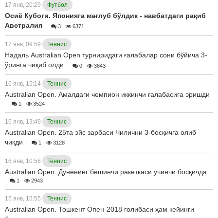
17 янв, 20:29
Футбол
Осиё Кубоги. Японияга мағлуб бўлдик - навбатдаги рақиб
Австралия
3
6371
17 янв, 09:59
Теннис
Надаль Australian Open турниридаги ғалабалар сони бўйича 3-
ўринга чиқиб олди
0
3843
16 янв, 15:14
Теннис
Australian Open. Амалдаги чемпион иккинчи ғалабасига эришди
1
3524
16 янв, 13:49
Теннис
Australian Open. 25та эйс зарбаси Чилични 3-босқичга олиб
чиқди
1
3128
16 янв, 10:56
Теннис
Australian Open. Дунёнинг бешинчи ракеткаси учинчи босқичда
1
2943
15 янв, 15:55
Теннис
Australian Open. Тошкент Опен-2018 ғолибаси ҳам кейинги