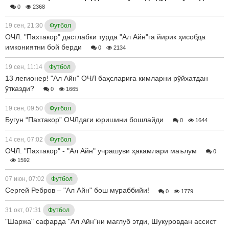
0
2368
19 сен, 21:30
Футбол
ОЧЛ. "Пахтакор" дастлабки турда "Ал Айн"га йирик ҳисобда
имкониятни бой берди
0
2134
19 сен, 11:14
Футбол
13 легионер! "Ал Айн" ОЧЛ баҳсларига кимларни рўйхатдан
ўтказди?
0
1665
19 сен, 09:50
Футбол
Бугун “Пахтакор” ОЧЛдаги юришини бошлайди
0
1644
14 сен, 07:02
Футбол
ОЧЛ. "Пахтакор" - "Ал Айн" учрашуви ҳакамлари маълум
0
1592
07 июн, 07:02
Футбол
Сергей Ребров – "Ал Айн" бош мураббийи!
0
1779
31 окт, 07:31
Футбол
"Шаржа" сафарда "Ал Айн"ни мағлуб этди, Шукуровдан ассист