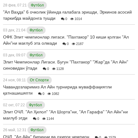
28 фев, 07:21
Футбол
"Ал Ваҳда" 6 очколик ўйинда ғалабага эришди, Эркинов асосий
таркибда майдонга тушди
0
1014
03 дек, 21:04
Футбол
ОФК Элит чемпионлар лигаси. "Пахтакор" 10 киши қолган "Ал
Айн"ни мағлуб эта олмади
0
2187
03 дек, 09:07
Футбол
Элит Чемпионлар Лигаси. Бугун "Пахтакор" "Жар"да "Ал Айн"
синовидан ўтади
0
1128
24 ноя, 08:11
От Спорти
Чавандозларимиз Ал Айн турнирида муваффақиятли
қатнашишяпти
0
1082
02 окт, 07:22
Футбол
Элит ОЧЛ. "Ал Ҳилол" "Ал Шорта"ни, "Ал Гарафа" "Ал Айн"ни
мағлуб этди
0
1144
26 май, 12:31
Футбол
ОЧЛ. "Ал Айн" биринчи ва охирги чемпион
0
1579