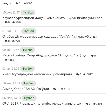
чиқди
2
9495
15 дек, 11:37
Футбол
Клублар ўртасидаги Жаҳон чемпионати. Бугун иккита ўйин бор
0
5162
01 ноя, 14:18
Футбол
Отабек Шукуров жамоаси сафарда "Ал Айн"ни мағлуб этди
0
2709
09 авг, 09:56
Футбол
Расмий хабар. Умар Абдулраҳмон "Ал Ҳилол"га ўтди
0
4155
03 авг, 14:02
Футбол
Умар Абдулраҳмон жамоасини ўзгартиради
0
5017
16 янв, 12:31
Футбол
Аҳмад Халил "Ал Айн"га ўтди
0
4194
06 июн, 14:53
Футбол
ОЧЛ-2017. Чорак финал жуфтликлари аниқланди
0
3503