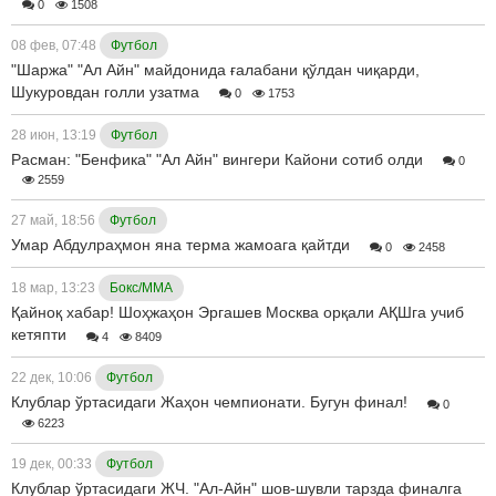
0
1508
08 фев, 07:48
Футбол
"Шаржа" "Ал Айн" майдонида ғалабани қўлдан чиқарди,
Шукуровдан голли узатма
0
1753
28 июн, 13:19
Футбол
Расман: "Бенфика" "Ал Айн" вингери Кайони сотиб олди
0
2559
27 май, 18:56
Футбол
Умар Абдулраҳмон яна терма жамоага қайтди
0
2458
18 мар, 13:23
Бокс/ММА
Қайноқ хабар! Шоҳжаҳон Эргашев Москва орқали АҚШга учиб
кетяпти
4
8409
22 дек, 10:06
Футбол
Клублар ўртасидаги Жаҳон чемпионати. Бугун финал!
0
6223
19 дек, 00:33
Футбол
Клублар ўртасидаги ЖЧ. "Ал-Айн" шов-шувли тарзда финалга