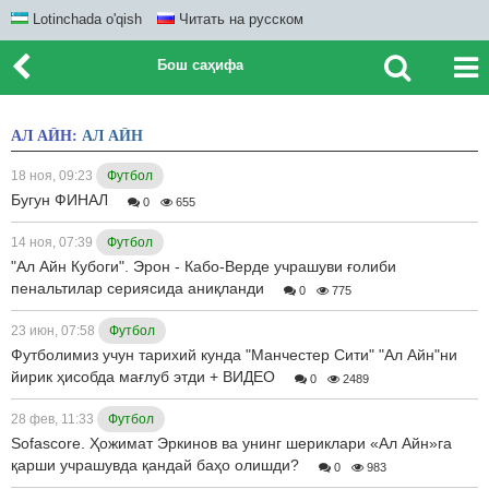
Lotinchada o'qish
Читать на русском
Бош саҳифа
АЛ АЙН:
АЛ АЙН
18 ноя, 09:23
Футбол
Бугун ФИНАЛ
0
655
14 ноя, 07:39
Футбол
"Ал Айн Кубоги". Эрон - Кабо-Верде учрашуви ғолиби
пенальтилар сериясида аниқланди
0
775
23 июн, 07:58
Футбол
Футболимиз учун тарихий кунда "Манчестер Сити" "Ал Айн"ни
йирик ҳисобда мағлуб этди + ВИДЕО
0
2489
28 фев, 11:33
Футбол
Sofascore. Ҳожимат Эркинов ва унинг шериклари «Ал Айн»га
қарши учрашувда қандай баҳо олишди?
0
983