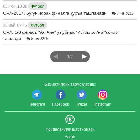
06 июн, 10:30
Футбол
ОЧЛ-2017. Бугун чорак финалга қуръа ташланади
0
3215
30 май, 07:45
Футбол
ОЧЛ. 1/8 финал. “Ал Айн” ўз уйида “Истиқлол”ни “сочиб”
ташлади
0
3219
1/2
Биз ижтимоий тармоқларда::
Telegram
Facebook
Twitter
Instagram
Фойдаланувчи шартномаси
Алоқа