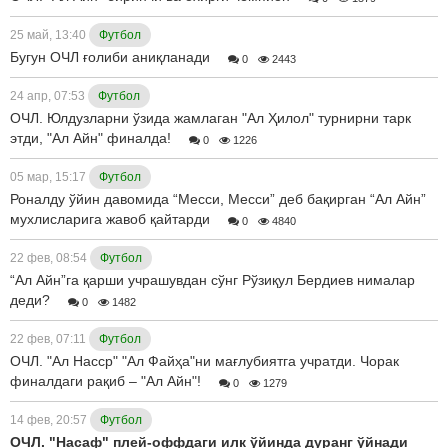
25 май, 13:40
Футбол
Бугун ОЧЛ ғолиби аниқланади
0
2443
24 апр, 07:53
Футбол
ОЧЛ. Юлдузларни ўзида жамлаган "Ал Ҳилол" турнирни тарк
этди, "Ал Айн" финалда!
0
1226
05 мар, 15:17
Футбол
Роналду ўйин давомида “Месси, Месси” деб бақирган “Ал Айн”
мухлисларига жавоб қайтарди
0
4840
22 фев, 08:54
Футбол
“Ал Айн”га қарши учрашувдан сўнг Рўзиқул Бердиев нималар
деди?
0
1482
22 фев, 07:11
Футбол
ОЧЛ. "Ал Насср" "Ал Файҳа"ни мағлубиятга учратди. Чорак
финалдаги рақиб – "Ал Айн"!
0
1279
14 фев, 20:57
Футбол
ОЧЛ. "Насаф" плей-оффдаги илк ўйинда дуранг ўйнади