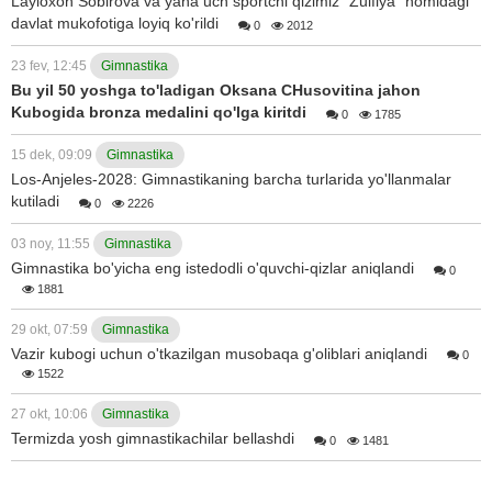
Layloxon Sobirova va yana uch sportchi qizimiz "Zulfiya" nomidagi
davlat mukofotiga loyiq ko'rildi
0
2012
23 fev, 12:45
Gimnastika
Bu yil 50 yoshga to'ladigan Oksana CHusovitina jahon
Kubogida bronza medalini qo'lga kiritdi
0
1785
15 dek, 09:09
Gimnastika
Los-Anjeles-2028: Gimnastikaning barcha turlarida yo'llanmalar
kutiladi
0
2226
03 noy, 11:55
Gimnastika
Gimnastika bo'yicha eng istedodli o'quvchi-qizlar aniqlandi
0
1881
29 okt, 07:59
Gimnastika
Vazir kubogi uchun o'tkazilgan musobaqa g'oliblari aniqlandi
0
1522
27 okt, 10:06
Gimnastika
Termizda yosh gimnastikachilar bellashdi
0
1481