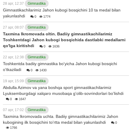
28 apr, 12:37
Gimnastika
Gimnastikachilarimiz Jahon kubogi bosqichini 10 ta medal bilan
yakunlashdi
0
1774
27 apr, 08:07
Gimnastika
Taxmina Ikromovada oltin. Badiiy gimnastikachilarimiz
Toshkentdagi Jahon kubogi bosqichida dastlabki medallarni
qo'lga kiritishdi
0
1636
22 apr, 12:38
Gimnastika
Toshkentda badiiy gimnastika bo'yicha Jahon kubogi bosqichi
o'tkaziladi
0
1430
19 apr, 15:09
Gimnastika
Abdulla Azimov va yana boshqa sport gimnastikachilarimiz
Lyuksemburgdagi xalqaro musobaqa g'olib-sovrindorlari bo'lishdi
0
1647
07 apr, 17:02
Gimnastika
Taxmina Ikromovada uchta. Badiiy gimnastikachilarimiz Jahon
kubogining ilk bosqichini to'rtta medal bilan yakunlashdi
0
1766