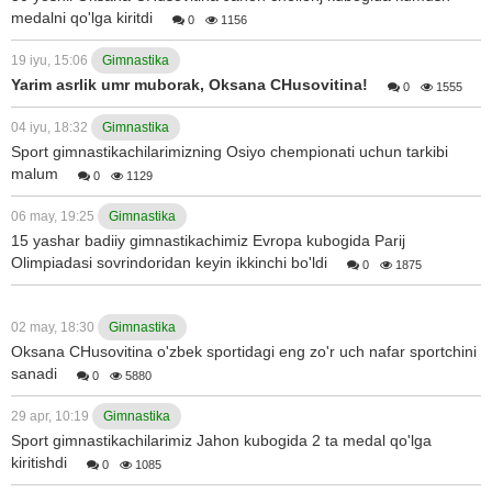
medalni qo'lga kiritdi
0
1156
19 iyu, 15:06
Gimnastika
Yarim asrlik umr muborak, Oksana CHusovitina!
0
1555
04 iyu, 18:32
Gimnastika
Sport gimnastikachilarimizning Osiyo chempionati uchun tarkibi
malum
0
1129
06 may, 19:25
Gimnastika
15 yashar badiiy gimnastikachimiz Evropa kubogida Parij
Olimpiadasi sovrindoridan keyin ikkinchi bo'ldi
0
1875
02 may, 18:30
Gimnastika
Oksana CHusovitina o'zbek sportidagi eng zo'r uch nafar sportchini
sanadi
0
5880
29 apr, 10:19
Gimnastika
Sport gimnastikachilarimiz Jahon kubogida 2 ta medal qo'lga
kiritishdi
0
1085