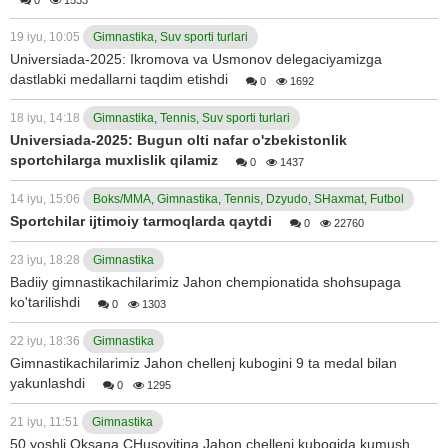
0
1533
19 iyu, 10:05
Gimnastika, Suv sporti turlari
Universiada-2025: Ikromova va Usmonov delegaciyamizga
dastlabki medallarni taqdim etishdi
0
1692
18 iyu, 14:18
Gimnastika, Tennis, Suv sporti turlari
Universiada-2025: Bugun olti nafar o'zbekistonlik
sportchilarga muxlislik qilamiz
0
1437
14 iyu, 15:06
Boks/MMA, Gimnastika, Tennis, Dzyudo, SHaxmat, Futbol
Sportchilar ijtimoiy tarmoqlarda qaytdi
0
22760
23 iyu, 18:28
Gimnastika
Badiiy gimnastikachilarimiz Jahon chempionatida shohsupaga
ko'tarilishdi
0
1303
22 iyu, 18:36
Gimnastika
Gimnastikachilarimiz Jahon chellenj kubogini 9 ta medal bilan
yakunlashdi
0
1295
21 iyu, 11:51
Gimnastika
50 yoshli Oksana CHusovitina Jahon chellenj kubogida kumush