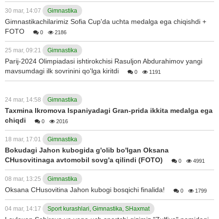
30 mar, 14:07
Gimnastika
Gimnastikachilarimiz Sofia Cup'da uchta medalga ega chiqishdi +
FOTO
0
2186
25 mar, 09:21
Gimnastika
Parij-2024 Olimpiadasi ishtirokchisi Rasuljon Abdurahimov yangi
mavsumdagi ilk sovrinini qo'lga kiritdi
0
1191
24 mar, 14:58
Gimnastika
Taxmina Ikromova Ispaniyadagi Gran-prida ikkita medalga ega
chiqdi
0
2016
18 mar, 17:01
Gimnastika
Bokudagi Jahon kubogida g'olib bo'lgan Oksana
CHusovitinaga avtomobil sovg'a qilindi (FOTO)
0
4991
08 mar, 13:25
Gimnastika
Oksana CHusovitina Jahon kubogi bosqichi finalida!
0
1799
04 mar, 14:17
Sport kurashlari, Gimnastika, SHaxmat