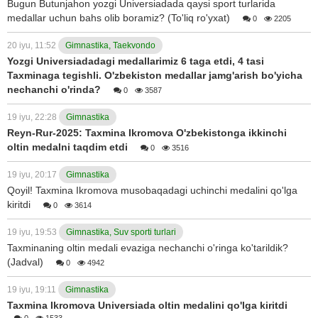
Bugun Butunjahon yozgi Universiadada qaysi sport turlarida
medallar uchun bahs olib boramiz? (To'liq ro'yxat)
0
2205
20 iyu, 11:52
Gimnastika, Taekvondo
Yozgi Universiadadagi medallarimiz 6 taga etdi, 4 tasi
Taxminaga tegishli. O'zbekiston medallar jamg'arish bo'yicha
nechanchi o'rinda?
0
3587
19 iyu, 22:28
Gimnastika
Reyn-Rur-2025: Taxmina Ikromova O'zbekistonga ikkinchi
oltin medalni taqdim etdi
0
3516
19 iyu, 20:17
Gimnastika
Qoyil! Taxmina Ikromova musobaqadagi uchinchi medalini qo'lga
kiritdi
0
3614
19 iyu, 19:53
Gimnastika, Suv sporti turlari
Taxminaning oltin medali evaziga nechanchi o'ringa ko'tarildik?
(Jadval)
0
4942
19 iyu, 19:11
Gimnastika
Taxmina Ikromova Universiada oltin medalini qo'lga kiritdi