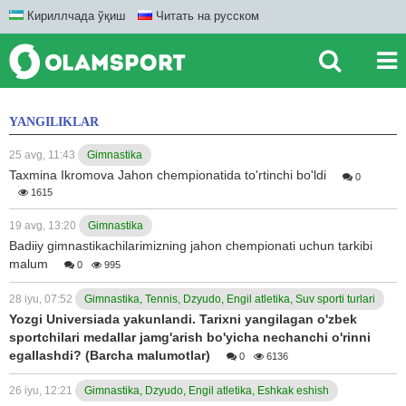
Кириллчада ўқиш
Читать на русском
YANGILIKLAR
25 avg, 11:43
Gimnastika
Taxmina Ikromova Jahon chempionatida to'rtinchi bo'ldi
0
1615
19 avg, 13:20
Gimnastika
Badiiy gimnastikachilarimizning jahon chempionati uchun tarkibi
malum
0
995
28 iyu, 07:52
Gimnastika, Tennis, Dzyudo, Engil atletika, Suv sporti turlari
Yozgi Universiada yakunlandi. Tarixni yangilagan o'zbek
sportchilari medallar jamg'arish bo'yicha nechanchi o'rinni
egallashdi? (Barcha malumotlar)
0
6136
26 iyu, 12:21
Gimnastika, Dzyudo, Engil atletika, Eshkak eshish