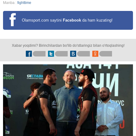
Manba :
fighttime
Olamsport.com saytini
Facebook
da ham kuzating!
Xabar yoqdimi? Birinchilardan bo'lib do'stlaringiz bilan o'rtoqlashing!