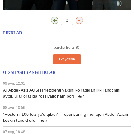
0
FIKRLAR
barcha fikrlar (0)
fikr yozish
O’XSHASH YANGILIKLAR
09 avg, 12:31
Ali Abdel-Aziz AQSH Prezidenti yaxshi ko'radigan ikki jangchini
aytdi. Ular orasida rossiyalik ham bor!
0
08 avg, 18:56
"Rosterni 100 foiz yo'q qiladi" - Topuriyaning menejeri Abdel-Azizni
keskin tanqid qildi
0
07 avg, 18:48