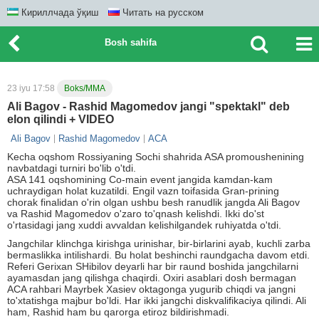
Кириллчада ўқиш
Читать на русском
Bosh sahifa
23 iyu 17:58
Boks/MMA
Ali Bagov - Rashid Magomedov jangi "spektakl" deb
elon qilindi + VIDEO
Ali Bagov
Rashid Magomedov
ACA
Kecha oqshom Rossiyaning Sochi shahrida ASA promoushenining
navbatdagi turniri bo'lib o'tdi.
ASA 141 oqshomining Co-main event jangida kamdan-kam
uchraydigan holat kuzatildi. Engil vazn toifasida Gran-prining
chorak finalidan o'rin olgan ushbu besh ranudlik jangda Ali Bagov
va Rashid Magomedov o'zaro to'qnash kelishdi. Ikki do'st
o'rtasidagi jang xuddi avvaldan kelishilgandek ruhiyatda o'tdi.
Jangchilar klinchga kirishga urinishar, bir-birlarini ayab, kuchli zarba
bermaslikka intilishardi. Bu holat beshinchi raundgacha davom etdi.
Referi Gerixan SHibilov deyarli har bir raund boshida jangchilarni
ayamasdan jang qilishga chaqirdi. Oxiri asablari dosh bermagan
ACA rahbari Mayrbek Xasiev oktagonga yugurib chiqdi va jangni
to'xtatishga majbur bo'ldi. Har ikki jangchi diskvalifikaciya qilindi. Ali
ham, Rashid ham bu qarorga etiroz bildirishmadi.