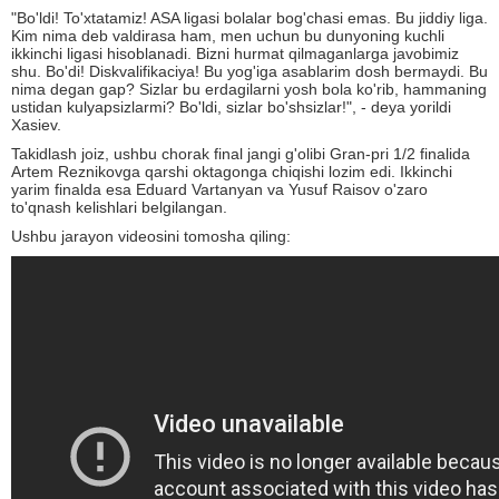
"Bo'ldi! To'xtatamiz! ASA ligasi bolalar bog'chasi emas. Bu jiddiy liga.
Kim nima deb valdirasa ham, men uchun bu dunyoning kuchli
ikkinchi ligasi hisoblanadi. Bizni hurmat qilmaganlarga javobimiz
shu. Bo'di! Diskvalifikaciya! Bu yog'iga asablarim dosh bermaydi. Bu
nima degan gap? Sizlar bu erdagilarni yosh bola ko'rib, hammaning
ustidan kulyapsizlarmi? Bo'ldi, sizlar bo'shsizlar!", - deya yorildi
Xasiev.
Takidlash joiz, ushbu chorak final jangi g'olibi Gran-pri 1/2 finalida
Artem Reznikovga qarshi oktagonga chiqishi lozim edi. Ikkinchi
yarim finalda esa Eduard Vartanyan va Yusuf Raisov o'zaro
to'qnash kelishlari belgilangan.
Ushbu jarayon videosini tomosha qiling: