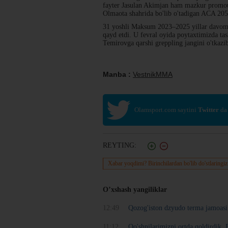
fayter Jasulan Akimjan ham mazkur promoush
Olmaota shahrida bo'lib o'tadigan ACA 205
31 yoshli Maksum 2023–2025 yillar davomida
qayd etdi. U fevral oyida poytaxtimizda t
Temirovga qarshi greppling jangini o'tkaz
Manba :
VestnikMMA
Olamsport.com saytini
Twitter
da
REYTING:
Xabar yoqdimi? Birinchilardan bo'lib do'stlaringiz
O’xshash yangiliklar
12:49
Qozog'iston dzyudo terma jamoasi O
11:12
Qo'shnilarimizni ortda qoldirdik. 