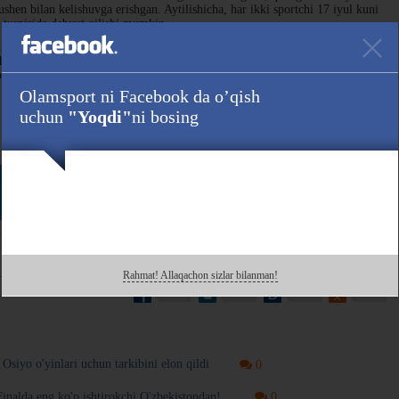
en bilan kelishuvga erishgan. Aytilishicha, har ikki sportchi 17 iyul kuni
 turnirida debyut qilishi mumkin.
 UFC oktagonida to'rt marta jang qilib, bitta g'alaba va uchta mag'lubiyat
ashkil etilgan Mangu 1 musobaqasi doirasida hamyurtimiz Ramazon
ib, durangga imzo chekkandi.
Olamsport ni Facebook da o’qish
uchun
"Yoqdi"
ni bosing
Havola :
 ham kuzating!
Rahmat! Allaqachon sizlar bilanman!
 bilan o'rtoqlashing!
siyo o'yinlari uchun tarkibini elon qildi
0
Finalda eng ko'p ishtirokchi O'zbekistondan!
0