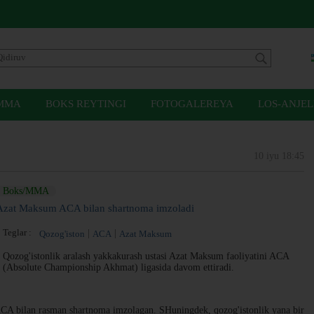
MMA
BOKS REYTINGI
FOTOGALEREYA
LOS-ANJEL
10 iyu 18:45
Boks/MMA
Azat Maksum ACA bilan shartnoma imzoladi
Teglar :
Qozog'iston
ACA
Azat Maksum
Qozog'istonlik aralash yakkakurash ustasi Azat Maksum faoliyatini ACA
(Absolute Championship Akhmat) ligasida davom ettiradi.
ACA bilan rasman shartnoma imzolagan. SHuningdek, qozog'istonlik yana bir