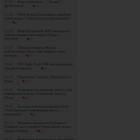
13:01
Беҳруз Каримов — "Лугано"
футболчиси!
0
12:36
WBА Мурат Гассиевнинг рақибини
эълон қилди. У мағлубиятсиз британиялик!
0
12:05
Шара Буллетнинг RAF лигасидаги
дебюти ватандошига қарши бўлади +
ПОСТЕР
0
11:43
Tўлиқ янгиланган Жаҳон
рейтингининг август ойи талқини эълон
қилинди
0
11:08
UFC Fight Night 284 иштирокчилари
тарозига чиқишди
0
10:44
"Барселона" сардори "Ливерпуль"га
ўтади
0
10:09
Асламжон Ортиқовнинг титул учун
реванш жанги қачон ўтказилиши маълум
бўлди
0
09:48
Ёш оғир атлетикачиларимиз Осиё
чемпионатидаги илк медални қўлга
киритишди
0
09:22
Японияга жўнаб кетган Рамазон
Темиров укаси Азизбек Темировнинг жанги
ҳақида гапирди
0
08:57
Инфантино жазманининг лавозимини