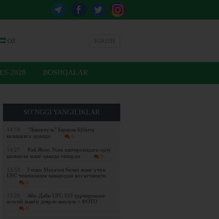
OZ
KIRISH
ES-2028
BOSHQALAR
SO’NGGI YANGILIKLAR
14:59
"Ливерпуль" Баркола бўйича
келишувга эришди
0
14:27
Рой Жонс Усик иштирокидаги орзу
қилинган жанг ҳақида гапирди
0
13:53
Гэтжи Махачев билан жанг учун
UFC чемпионлик камаридан воз кечмоқчи
0
13:26
Абу-Даби UFC 333 турнирининг
асосий жанги деярли маълум + ФОТО
0