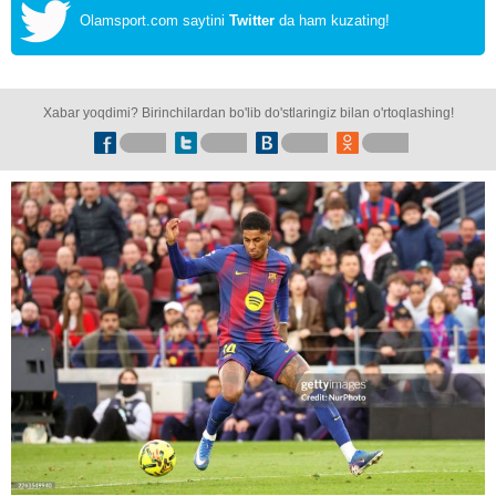
Olamsport.com saytini
Twitter
da ham kuzating!
Xabar yoqdimi? Birinchilardan bo'lib do'stlaringiz bilan o'rtoqlashing!