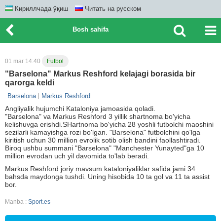
Кириллчада ўқиш
Читать на русском
Bosh sahifa
01 mar 14:40
Futbol
"Barselona" Markus Reshford kelajagi borasida bir
qarorga keldi
Barselona
Markus Reshford
Angliyalik hujumchi Kataloniya jamoasida qoladi.
"Barselona" va Markus Reshford 3 yillik shartnoma bo'yicha
kelishuvga erishdi.SHartnoma bo'yicha 28 yoshli futbolchi maoshini
sezilarli kamayishga rozi bo'lgan. "Barselona" futbolchini qo'lga
kiritish uchun 30 million evrolik sotib olish bandini faollashtiradi.
Biroq ushbu summani "Barselona" "Manchester Yunayted"ga 10
million evrodan uch yil davomida to'lab beradi.
Markus Reshford joriy mavsum kataloniyaliklar safida jami 34
bahsda maydonga tushdi. Uning hisobida 10 ta gol va 11 ta assist
bor.
Manba :
Sport.es