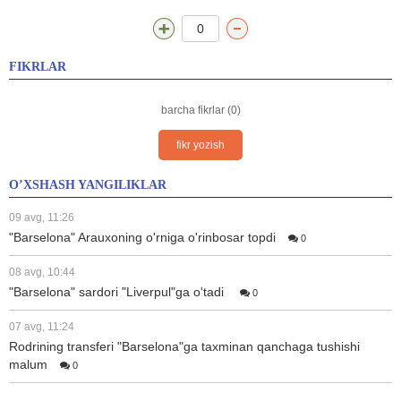
0
FIKRLAR
barcha fikrlar (0)
fikr yozish
O’XSHASH YANGILIKLAR
09 avg, 11:26
"Barselona" Arauxoning o'rniga o'rinbosar topdi
0
08 avg, 10:44
"Barselona" sardori "Liverpul"ga o'tadi
0
07 avg, 11:24
Rodrining transferi "Barselona"ga taxminan qanchaga tushishi
malum
0