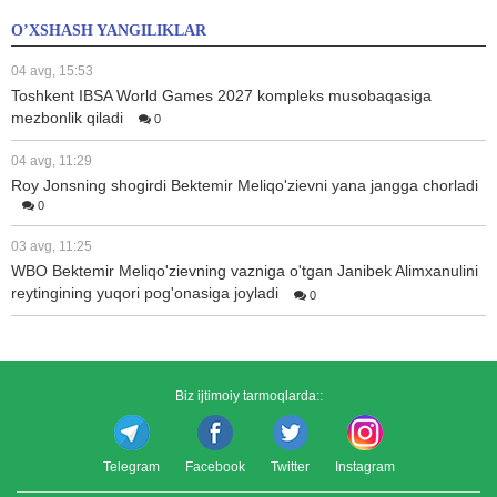
O’XSHASH YANGILIKLAR
04 avg, 15:53
Toshkent IBSA World Games 2027 kompleks musobaqasiga
mezbonlik qiladi
0
04 avg, 11:29
Roy Jonsning shogirdi Bektemir Meliqo'zievni yana jangga chorladi
0
03 avg, 11:25
WBO Bektemir Meliqo'zievning vazniga o'tgan Janibek Alimxanulini
reytingining yuqori pog'onasiga joyladi
0
Biz ijtimoiy tarmoqlarda::
Telegram
Facebook
Twitter
Instagram