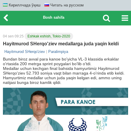
Кириллчада ўқиш
Читать на русском
Bosh sahifa
04 sen 09:25
Eshkak eshish, Tokio-2020
Hayitmurod SHerqo'ziev medallarga juda yaqin keldi
Hayitmurod SHerqo'ziev
Paralimpiya
Bundan biroz avval para kanoe bo'yicha VL-3 klassida erkaklar
o'rtasida 200 metrga sprint poygalari bo'lib o'tdi.
Medallar uchun kechgan final bahsida hamyurtimiz Hayitmurod
SHerqo'ziev 52.793 soniya vaqt bilan marraga 4-o'rinda etib keldi.
Hamyurtimiz medallar uchun juda yaqin kelgan edi, ammo uning
natijasi bunga biroz kamlik qildi.