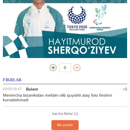
0
FIKRLAR
04/09 09:47
Bulent
+0
Menimcha bizanikidan mefalni olib quyishti atay foto finishni
kursatishmadi
barcha fikrlar (1)
fikr yozish