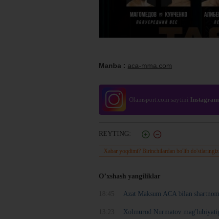
Manba :
aca-mma.com
Olamsport.com saytini
Instagram
REYTING:
Xabar yoqdimi? Birinchilardan bo'lib do'stlaringiz
O’xshash yangiliklar
18:45
Azat Maksum ACA bilan shartnom
13:23
Xolmurod Nurmatov mag'lubiyatiga