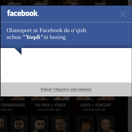
Olamsport ni Facebook da o’qish
uchun
"Yoqdi"
ni bosing
Rahmat! Allaqachon sizlar bilanman!