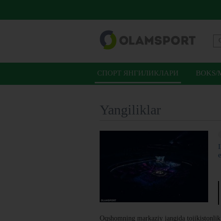
СПОРТ ЯНГИЛИКЛАРИ
BOKS/
Yangiliklar
e
Oqshomning markaziy jangida tojikistonlik