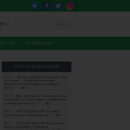
OZ
KIRISH
ES-2028
BOSHQALAR
SO’NGGI YANGILIKLAR
09:44
"Жаҳон чемпиони бўлишимга саккиз
кун қолди" — Гэрри Махачев билан
жангигача бўлган кунларни санамоқда +
ФОТО
0
09:23
Илёс Зейтуллаев: "Бизга ажратилган
5 млрднинг 2,5 млрди дарҳол солиққа ушлаб
қолинди, қолгани эса..."
0
08:57
UFC Fight Night 284. Ўн нафар
жангчи бонусга лойиқ кўрилди
0
08:33
UFC Fight Night 284 турнирининг
барча натижалари: 7 та финиш,