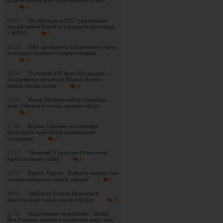
қозоғистонлик жангчида иккинчи ғалаба
0
08:02
Лас-Вегасдаги UFC турнирининг
асосий жанги биринчи раунддаёқ якунланди
+ ФОТО
0
19:29
АФА президенти Скалонининг терма
жамоадаги келажаги ҳақида гапирди
0
18:56
"Ростерни 100 фоиз йўқ қилади" —
Топуриянинг менежери Абдель-Азизни
кескин танқид қилди
0
18:18
Ислам Махачев қайси стадионда
жанг ўтказиш истагида эканини айтди
0
17:44
Кормье Царукян ва Оливейра
ўртасидаги жанг бекор қилинганини
тасдиқлади
0
17:13
"Атлетико" Серлотни 40 миллион
еврога сотишга тайёр
0
16:37
Карлос Пратес: "Кейинги жангда ўша
лаънати камарини тортиб оламан"
0
16:03
Дюбуа ва Уордли ўртасидаги
иккинчи жанг санаси маълум бўлди
0
15:32
Махачевнинг мураббийи: "Ислам
Йен Гэррини партерга тушириши шарт эмас"