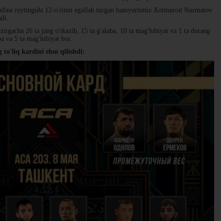
toifasi reytingida 12-o'rinni egallab turgan hamyurtimiz Xolmurod Nurmatov
adi.
gacha 26 ta jang o'tkazib, 15 ta g'alaba, 10 ta mag'lubiyat va 1 ta durang
ba va 5 ta mag'lubiyat bor.
o'liq kardini elon qilishdi: