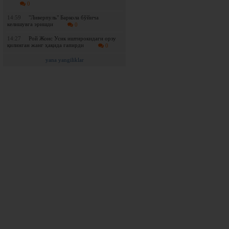
0
14:59
"Ливерпуль" Баркола бўйича
келишувга эришди
0
14:27
Рой Жонс Усик иштирокидаги орзу
қилинган жанг ҳақида гапирди
0
yana yangiliklar