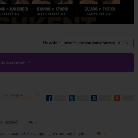
Havola :
da ham kuzating!
 bilan o'rtoqlashing!
a imzoladi
0
 qaramay, ACA reytingidagi o'rnini saqlab qoldi
0