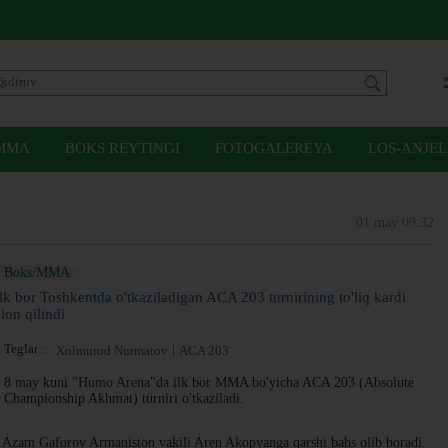
MMA
BOKS REYTINGI
FOTOGALEREYA
LOS-ANJEL
01 may 09:32
Boks/MMA
Ilk bor Toshkentda o'tkaziladigan ACA 203 turnirining to'liq kardi
lon qilindi
Teglar :
Xolmurod Nurmatov
ACA 203
8 may kuni "Humo Arena"da ilk bor MMA bo'yicha ACA 203 (Absolute
Championship Akhmat) turniri o'tkaziladi.
 Azam Gaforov Armaniston vakili Aren Akopyanga qarshi bahs olib boradi.