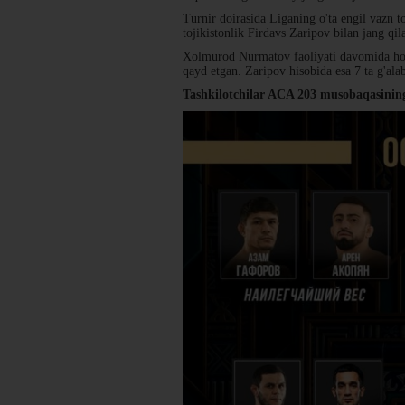
Turnir doirasida Liganing o'ta engil vazn 
tojikistonlik Firdavs Zaripov bilan jang qil
Xolmurod Nurmatov faoliyati davomida hozir
qayd etgan. Zaripov hisobida esa 7 ta g'ala
Tashkilotchilar ACA 203 musobaqasining t