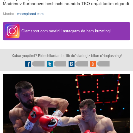
Madrimov Kurbanovni beshinchi raundda TKO orqali taslim etgandi.
Manba :
championat.com
Olamsport.com saytini
Instagram
da ham kuzating!
Xabar yoqdimi? Birinchilardan bo'lib do'stlaringiz bilan o'rtoqlashing!