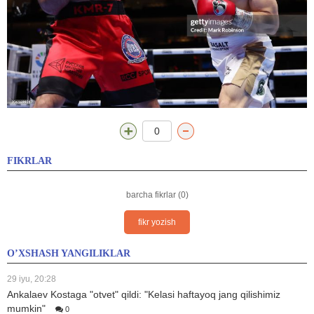
0
FIKRLAR
barcha fikrlar (0)
fikr yozish
O’XSHASH YANGILIKLAR
29 iyu, 20:28
Ankalaev Kostaga "otvet" qildi: "Kelasi haftayoq jang qilishimiz
mumkin"
0