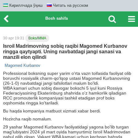
Кириллчада ўқиш
Читать на русском
Bosh sahifa
30 apr 19:31
Boks/MMA
Isroil Madrimovning sobiq raqibi Magomed Kurbanov
ringga qaytyapti. Uning navbatdagi jangi sanasi va
manzili elon qilindi
Magomed Kurbanov
Professional boksning super yarim o'rta vazn toifasida faoliyat olib
boruvchi rossiyalik charm-qo'lqop ustasi Magomed Kurbanovning
(26-1-0) navbatdagi jangi tafsilotlari malum bo'ldi.
WBA kamari uchun sobiq davogar bokschi 5 iyul kuni Rossiya
Federaciyasining Ekaterinburg shahrida o'z hamkorlik qiladigan
RCC promouterlik kompaniyasi tashkil etadigan prof boks
oqshomida ringga ko'tariladi.
Bu haqda kompaniya matbuot xizmati xabar berdi.
Hozircha raqib nomalum.
29 yashar Magomed Kurbanov faoliyatidagi yagona bo'lib turgan
mag'lubiyatni 2024 yil mart oyida hamyurtimiz Isroil Madrimovdan
qabul qilib olgan. Vakant WBA kamari uchun kechgan bahsda