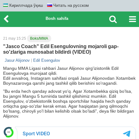
Кириллчада ўқиш
Читать на русском
Bosh sahifa
21 may 15:25
Boks/MMA
"Jasco Coach" Edil Esengulovning mojaroli gap-
so'zlariga munosabat bildirdi (VIDEO)
Jasur Alijonov
Edil Esengulov
Mangu MMA Ligasi rahbari Jasur Alijonov qirg'izistonlik Edil
Esengulovga murojaat qildi.
Edil avvalroq, Instagram sahifasi orqali Jasur Alijonovdan Xotambek
Boynazarovga qarshi jang tashkil qilib berishini so'ragandi.
"Bu erda hech qanday adovat yo'q. Agar Xotambekka qiziq bo'lsa,
bu jangni Mangu 5 turnirida tashkil qilishimiz mumkin. Edil
Esengulov, o'zbekistonlik boshqa sportchilar haqida hech qanday
ortiqcha gap-so'zlar kerak emas. Agar haqiqatan jang qilmoqchi
bo'lsang, chiroyli yo'l bilan kelishib olsak bo'ladi", deya fikr bildirgan
Alijonov.