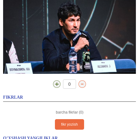
0
FIKRLAR
barcha fikrlar (0)
fikr yozish
O’XSHASH YANGILIKLAR