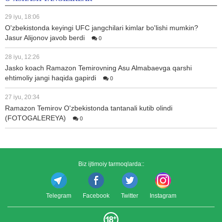
29 iyu, 18:06
O'zbekistonda keyingi UFC jangchilari kimlar bo'lishi mumkin?
Jasur Alijonov javob berdi
0
28 iyu, 12:26
Jasko koach Ramazon Temirovning Asu Almabaevga qarshi
ehtimoliy jangi haqida gapirdi
0
27 iyu, 20:34
Ramazon Temirov O'zbekistonda tantanali kutib olindi
(FOTOGALEREYA)
0
Biz ijtimoiy tarmoqlarda::
Telegram
Facebook
Twitter
Instagram