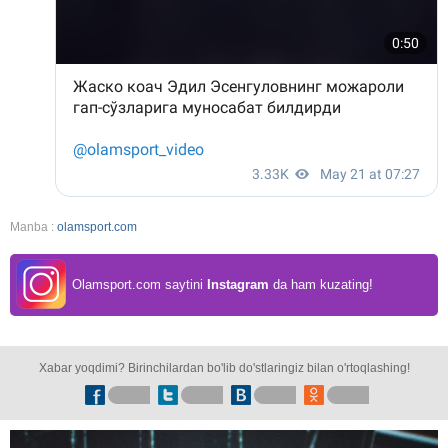
Manba :
olamsport.com
Olamsport.com saytini
Instagram
da ham kuzating!
Xabar yoqdimi? Birinchilardan bo'lib do'stlaringiz bilan o'rtoqlashing!