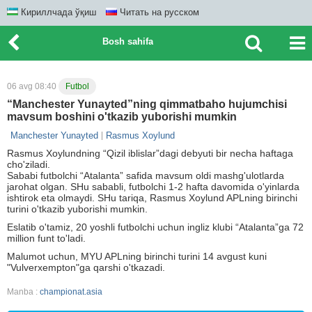
Кириллчада ўқиш
Читать на русском
Bosh sahifa
06 avg 08:40
Futbol
“Manchester Yunayted”ning qimmatbaho hujumchisi
mavsum boshini o'tkazib yuborishi mumkin
Manchester Yunayted
Rasmus Xoylund
Rasmus Xoylundning “Qizil iblislar”dagi debyuti bir necha haftaga
cho'ziladi.
Sababi futbolchi “Atalanta” safida mavsum oldi mashg'ulotlarda
jarohat olgan. SHu sababli, futbolchi 1-2 hafta davomida o'yinlarda
ishtirok eta olmaydi. SHu tariqa, Rasmus Xoylund APLning birinchi
turini o'tkazib yuborishi mumkin.
Eslatib o'tamiz, 20 yoshli futbolchi uchun ingliz klubi “Atalanta”ga 72
million funt to'ladi.
Malumot uchun, MYU APLning birinchi turini 14 avgust kuni
"Vulverxempton"ga qarshi o'tkazadi.
Manba :
championat.asia