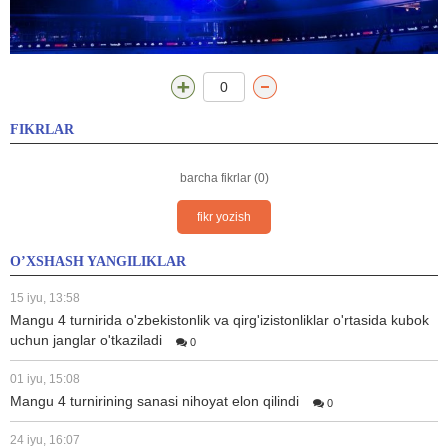
0
FIKRLAR
barcha fikrlar (0)
fikr yozish
O’XSHASH YANGILIKLAR
15 iyu, 13:58
Mangu 4 turnirida o'zbekistonlik va qirg'izistonliklar o'rtasida kubok
uchun janglar o'tkaziladi
0
01 iyu, 15:08
Mangu 4 turnirining sanasi nihoyat elon qilindi
0
24 iyu, 16:07