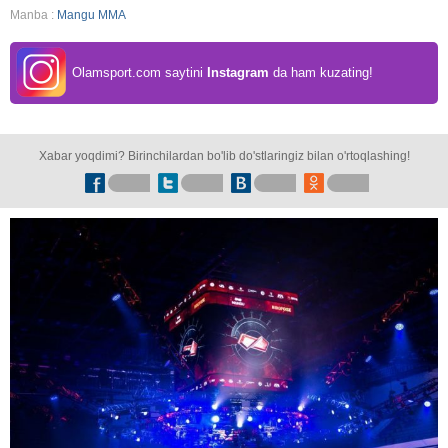
Manba :
Mangu MMA
Olamsport.com saytini
Instagram
da ham kuzating!
Xabar yoqdimi? Birinchilardan bo'lib do'stlaringiz bilan o'rtoqlashing!