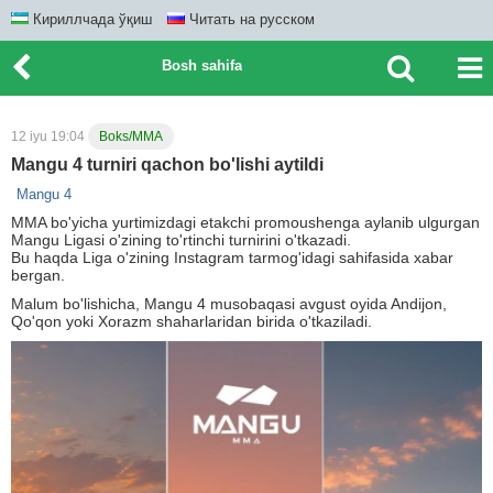
Кириллчада ўқиш
Читать на русском
Bosh sahifa
12 iyu 19:04
Boks/MMA
Mangu 4 turniri qachon bo'lishi aytildi
Mangu 4
MMA bo'yicha yurtimizdagi etakchi promoushenga aylanib ulgurgan
Mangu Ligasi o'zining to'rtinchi turnirini o'tkazadi.
Bu haqda Liga o'zining Instagram tarmog'idagi sahifasida xabar
bergan.
Malum bo'lishicha, Mangu 4 musobaqasi avgust oyida Andijon,
Qo'qon yoki Xorazm shaharlaridan birida o'tkaziladi.