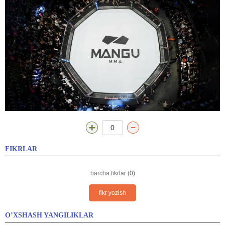
0
FIKRLAR
barcha fikrlar (0)
fikr yozish
O’XSHASH YANGILIKLAR