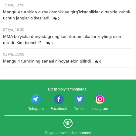
15 iyu, 13:58
Mangu 4 turnirida o'zbekistonlik va qirg'izistonliklar o'rtasida kubok
uchun janglar o'tkaziladi
0
07 iyu, 16:30
MMA bo'yicha dunyodagi eng kuchli mamlakatlar reytingi elon
qilindi. Kim birinchi?
0
01 iyu, 15:08
Mangu 4 turnirining sanasi nihoyat elon qilindi
0
Biz ijtimoiy tarmoqlarda::
Telegram
Facebook
Twitter
Instagram
Foydalanuvchi shartnomasi