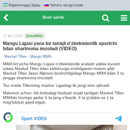
Кириллчада ўқиш
Читать на русском
Bosh sahifa
27 fev 13:52
Boks/MMA
Mangu Ligasi yana bir taniqli o'zbekistonlik sportchi
bilan shartnoma imzoladi (VIDEO)
Mavlud Tifiev
Mangu MMA
MMA bo'yicha Mangu Ligasi o'zbekistonlik aralash yakka kurash
ustasi Mavlud Tifiev bilan kelishuvga erishilganini malum qildi.
Mavlud Tifiev Jasur Alijonov boshchiligidagi Mangu MMA bilan 3 ta
jangga shartnoma imzoladi.
Tez orada Tifievning mazkur Ligadagi ilk jangi elon qilinadi.
Malumot uchun, kik-boksdagi faoliyati orqali tanilgan Mavlud Tifiev
MMAda hozirga qadar 5 ta jang o'tkazib, 4 ta g'alaba va 1 ta
mag'lubiyat qayd etgan.