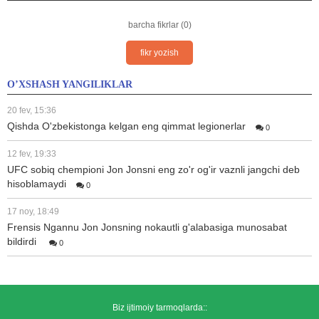
barcha fikrlar (0)
fikr yozish
O’XSHASH YANGILIKLAR
20 fev, 15:36
Qishda O'zbekistonga kelgan eng qimmat legionerlar
0
12 fev, 19:33
UFC sobiq chempioni Jon Jonsni eng zo'r og'ir vaznli jangchi deb
hisoblamaydi
0
17 noy, 18:49
Frensis Ngannu Jon Jonsning nokautli g'alabasiga munosabat
bildirdi
0
Biz ijtimoiy tarmoqlarda::