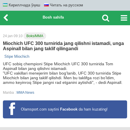
Кириллчада ўқиш
Читать на русском
Bosh sahifa
24 jan 09:10
Boks/MMA
Miochich UFC 300 turnirida jang qilishni istamadi, unga
Aspinall bilan jang taklif qilingandi
Stipe Miochich
UFC sobiq chempioni Stipe Miochich UFC 300 turnirida Tom
Aspinall bilan jang qilishni istamadi.
"UFC vakillari menejerim bilan bog'lanib, UFC 300 turnirida Stipe
Miochich bilan jang taklif qilishdi. Men bu taklifga rozi bo'ldim,
ammo keyinroq Stipe jangni rad etganini aytishdi", - dedi Aspinall.
Manba :
MMA News
Olamsport.com saytini
Facebook
da ham kuzating!