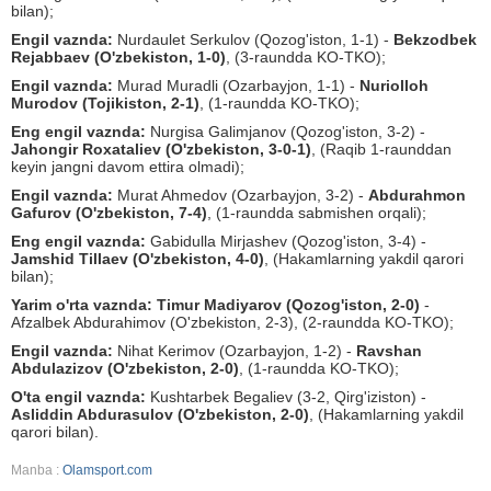
bilan);
Engil vaznda:
Nurdaulet Serkulov (Qozog'iston, 1-1) -
Bekzodbek
Rejabbaev (O'zbekiston, 1-0)
, (3-raundda KO-TKO);
Engil vaznda:
Murad Muradli (Ozarbayjon, 1-1) -
Nuriolloh
Murodov (Tojikiston, 2-1)
, (1-raundda KO-TKO);
Eng engil vaznda:
Nurgisa Galimjanov (Qozog'iston, 3-2) -
Jahongir Roxataliev (O'zbekiston, 3-0-1)
, (Raqib 1-raunddan
keyin jangni davom ettira olmadi);
Engil vaznda:
Murat Ahmedov (Ozarbayjon, 3-2) -
Abdurahmon
Gafurov (O'zbekiston, 7-4)
, (1-raundda sabmishen orqali);
Eng engil vaznda:
Gabidulla Mirjashev (Qozog'iston, 3-4) -
Jamshid Tillaev (O'zbekiston, 4-0)
, (Hakamlarning yakdil qarori
bilan);
Yarim o'rta vaznda:
Timur Madiyarov (Qozog'iston, 2-0)
-
Afzalbek Abdurahimov (O'zbekiston, 2-3), (2-raundda KO-TKO);
Engil vaznda:
Nihat Kerimov (Ozarbayjon, 1-2) -
Ravshan
Abdulazizov (O'zbekiston, 2-0)
, (1-raundda KO-TKO);
O'ta engil vaznda:
Kushtarbek Begaliev (3-2, Qirg'iziston) -
Asliddin Abdurasulov (O'zbekiston, 2-0)
, (Hakamlarning yakdil
qarori bilan).
Manba :
Olamsport.com