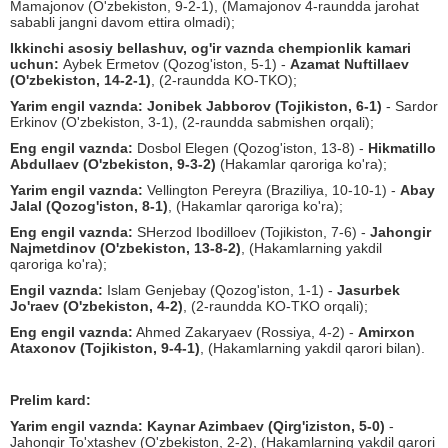
Mamajonov (O'zbekiston, 9-2-1), (Mamajonov 4-raundda jarohat
sababli jangni davom ettira olmadi);
Ikkinchi asosiy bellashuv, og'ir vaznda chempionlik kamari
uchun:
Aybek Ermetov (Qozog'iston, 5-1) -
Azamat Nuftillaev
(O'zbekiston, 14-2-1)
, (2-raundda KO-TKO);
Yarim engil vaznda:
Jonibek Jabborov (Tojikiston, 6-1)
- Sardor
Erkinov (O'zbekiston, 3-1), (2-raundda sabmishen orqali);
Eng engil vaznda:
Dosbol Elegen (Qozog'iston, 13-8) -
Hikmatillo
Abdullaev (O'zbekiston, 9-3-2)
(Hakamlar qaroriga ko'ra);
Yarim engil vaznda:
Vellington Pereyra (Braziliya, 10-10-1) -
Abay
Jalal (Qozog'iston, 8-1)
, (Hakamlar qaroriga ko'ra);
Eng engil vaznda:
SHerzod Ibodilloev (Tojikiston, 7-6) -
Jahongir
Najmetdinov (O'zbekiston, 13-8-2)
, (Hakamlarning yakdil
qaroriga ko'ra);
Engil vaznda:
Islam Genjebay (Qozog'iston, 1-1) -
Jasurbek
Jo'raev (O'zbekiston, 4-2)
, (2-raundda KO-TKO orqali);
Eng engil vaznda:
Ahmed Zakaryaev (Rossiya, 4-2) -
Amirxon
Ataxonov (Tojikiston, 9-4-1)
, (Hakamlarning yakdil qarori bilan).
Prelim kard:
Yarim engil vaznda:
Kaynar Azimbaev (Qirg'iziston, 5-0)
-
Jahongir To'xtashev (O'zbekiston, 2-2), (Hakamlarning yakdil qarori