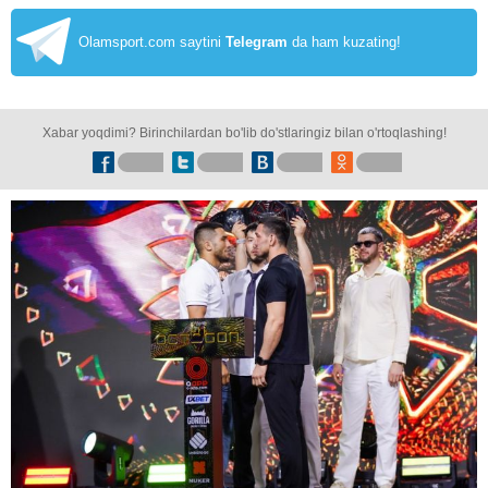
Olamsport.com saytini
Telegram
da ham kuzating!
Xabar yoqdimi? Birinchilardan bo'lib do'stlaringiz bilan o'rtoqlashing!