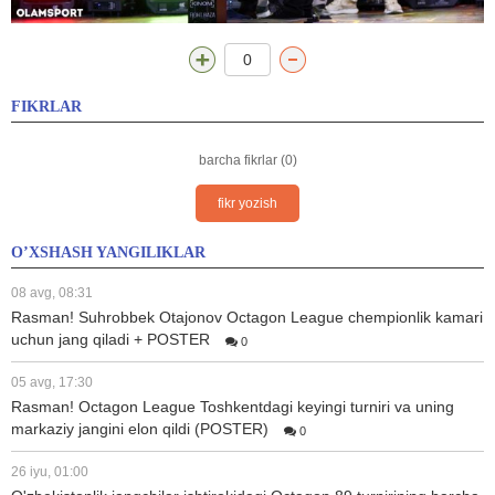
0
FIKRLAR
barcha fikrlar (0)
fikr yozish
O’XSHASH YANGILIKLAR
08 avg, 08:31
Rasman! Suhrobbek Otajonov Octagon League chempionlik kamari
uchun jang qiladi + POSTER
0
05 avg, 17:30
Rasman! Octagon League Toshkentdagi keyingi turniri va uning
markaziy jangini elon qildi (POSTER)
0
26 iyu, 01:00