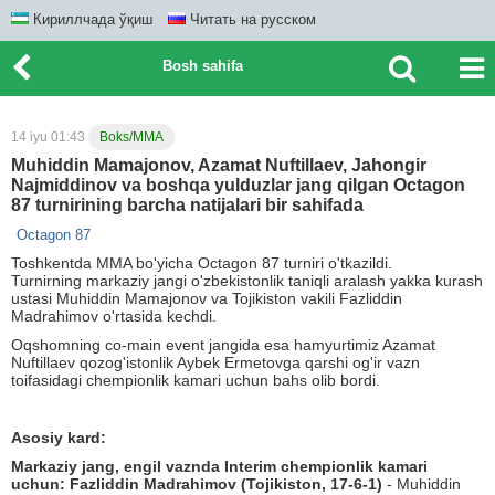
Кириллчада ўқиш
Читать на русском
Bosh sahifa
14 iyu 01:43
Boks/MMA
Muhiddin Mamajonov, Azamat Nuftillaev, Jahongir
Najmiddinov va boshqa yulduzlar jang qilgan Octagon
87 turnirining barcha natijalari bir sahifada
Octagon 87
Toshkentda MMA bo'yicha Octagon 87 turniri o'tkazildi.
Turnirning markaziy jangi o'zbekistonlik taniqli aralash yakka kurash
ustasi Muhiddin Mamajonov va Tojikiston vakili Fazliddin
Madrahimov o'rtasida kechdi.
Oqshomning co-main event jangida esa hamyurtimiz Azamat
Nuftillaev qozog'istonlik Aybek Ermetovga qarshi og'ir vazn
toifasidagi chempionlik kamari uchun bahs olib bordi.
Asosiy kard:
Markaziy jang, engil vaznda Interim chempionlik kamari
uchun:
Fazliddin Madrahimov (Tojikiston, 17-6-1)
- Muhiddin