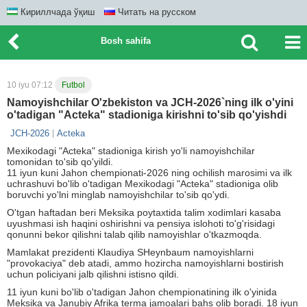
Кириллчада ўқиш
Читать на русском
Bosh sahifa
10 iyu 07:12
Futbol
Namoyishchilar O'zbekiston va JCH-2026`ning ilk o'yini
o'tadigan "Acteka" stadioniga kirishni to'sib qo'yishdi
JCH-2026
Acteka
Mexikodagi "Acteka" stadioniga kirish yo'li namoyishchilar
tomonidan to'sib qo'yildi.
11 iyun kuni Jahon chempionati-2026 ning ochilish marosimi va ilk
uchrashuvi bo'lib o'tadigan Mexikodagi "Acteka" stadioniga olib
boruvchi yo'lni minglab namoyishchilar to'sib qo'ydi.
O'tgan haftadan beri Meksika poytaxtida talim xodimlari kasaba
uyushmasi ish haqini oshirishni va pensiya islohoti to'g'risidagi
qonunni bekor qilishni talab qilib namoyishlar o'tkazmoqda.
Mamlakat prezidenti Klaudiya SHeynbaum namoyishlarni
"provokaciya" deb atadi, ammo hozircha namoyishlarni bostirish
uchun policiyani jalb qilishni istisno qildi.
11 iyun kuni bo'lib o'tadigan Jahon chempionatining ilk o'yinida
Meksika va Janubiy Afrika terma jamoalari bahs olib boradi. 18 iyun