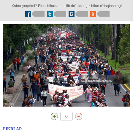
Xabar yoqdimi? Birinchilardan bo'lib do'stlaringiz bilan o'rtoqlashing!
0
FIKRLAR