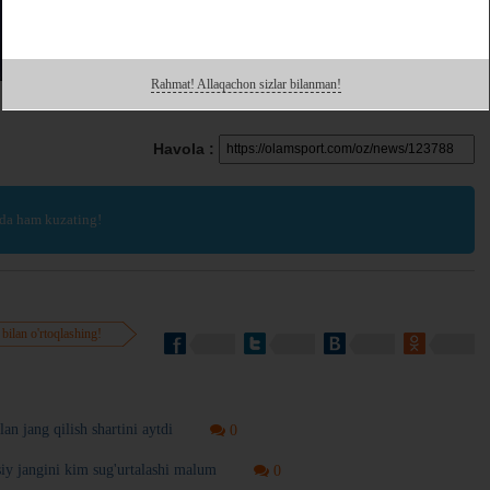
Rahmat! Allaqachon sizlar bilanman!
Havola :
da ham kuzating!
 bilan o'rtoqlashing!
n jang qilish shartini aytdi
0
iy jangini kim sug'urtalashi malum
0