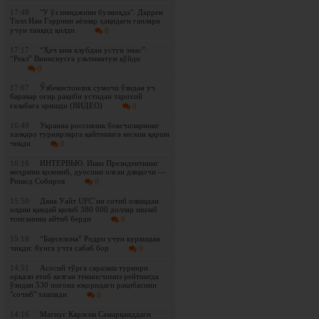
17:48
"У ўз имиджини бузмоқда". Даррен
Тилл Иан Гэррини аёллар ҳақидаги гаплари
учун танқид қилди
0
17:17
“Ҳеч ким клубдан устун эмас”:
“Реал” Винисиусга ультиматум қўйди
0
17:07
Ўзбекистонлик сумочи ўзидан уч
баравар оғир рақиби устидан тарихий
ғалабага эришди (ВИДЕО)
0
16:49
Украина россиялик боксчиларнинг
халқаро турнирларга қайтишига кескин қарши
чиқди
0
16:16
ИНТЕРВЬЮ. Икки Президентнинг
меҳрини қозониб, дуосини олган дзюдочи —
Ришод Собиров
0
15:50
Дана Уайт UFC`ни сотиб олишдан
олдин қандай қилиб 380 000 доллар ишлаб
топганини айтиб берди
0
15:18
“Барселона” Родри учун курашдан
чиқди: бунга учта сабаб бор
0
14:51
Асосий тўрга саралаш турнири
орқали етиб келган теннисчимиз рейтингда
ўзидан 530 поғона юқоридаги рақибасини
"сочиб" ташлади
0
14:16
Магнус Карлсен Самарқанддаги