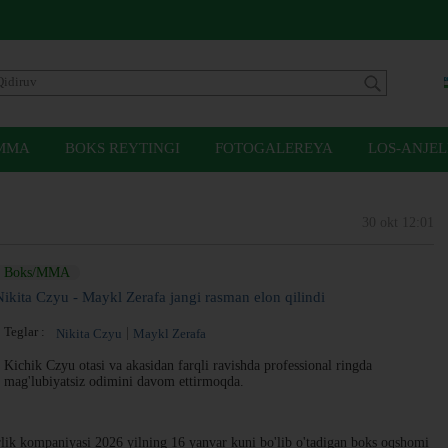
MMA
BOKS REYTINGI
FOTOGALEREYA
LOS-ANJEL
30 okt 12:01
Boks/MMA
Nikita Czyu - Maykl Zerafa jangi rasman elon qilindi
Teglar :
Nikita Czyu
Maykl Zerafa
Kichik Czyu otasi va akasidan farqli ravishda professional ringda
mag'lubiyatsiz odimini davom ettirmoqda.
ik kompaniyasi 2026 yilning 16 yanvar kuni bo'lib o'tadigan boks oqshomi