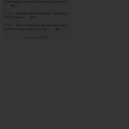
Олимпиадага келадими? Қолган юлдузларчи?
0
13:43
Перейра Жош Хокитнинг "вызов"ига
"ответ" қилди
0
13:20
Жаҳон чемпиони фаолиятини Саудия
Арабистонида давом эттиради
0
yana yangiliklar