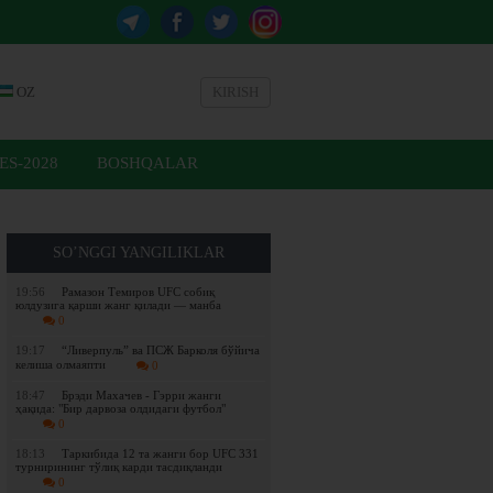
OZ
KIRISH
ES-2028
BOSHQALAR
SO’NGGI YANGILIKLAR
19:56
Рамазон Темиров UFC собиқ
юлдузига қарши жанг қилади — манба
0
19:17
“Ливерпуль” ва ПСЖ Барколя бўйича
келиша олмаяпти
0
18:47
Брэди Махачев - Гэрри жанги
ҳақида: "Бир дарвоза олдидаги футбол"
0
18:13
Таркибида 12 та жанги бор UFC 331
турнирининг тўлиқ карди тасдиқланди
0