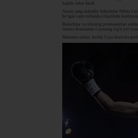
haqida xabar berdi.
Asosiy jang mahalliy bokschilar Nikita Czyu
bo'lgan vazn toifasida o'tkazilishi kutilmoq
Bokschilar va ularning promouterlari ushbu 
Ammo Konstantin Czyuning o'g'li yo'l-trans
Malumot uchun, kichik Czyu hozircha prof