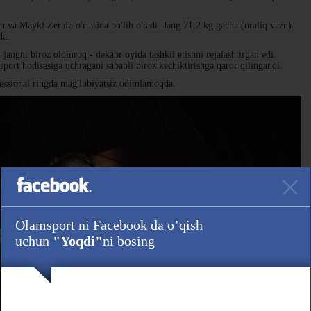
 va Maykl Zerafa o'rtasida bo'lib o'tadi. Jang 71,2 kg gacha (oraliq vazn)
da.
jangni biroz oldinroq - dekabr oyida tashkil etishni rejalashtirgan edi.
port hodisasiga uchragani sababli biroz kechiktirishga qaror qilingandi.
essional ringda mag'lubiyatsiz odimlamoqda.
Olamsport ni Facebook da o’qish
uchun
"Yoqdi"
ni bosing