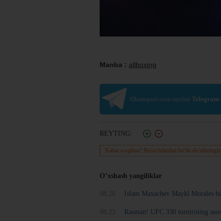
Manba :
allboxing
Olamsport.com saytini
Telegram
REYTING:
Xabar yoqdimi? Birinchilardan bo'lib do'stlaringiz
O’xshash yangiliklar
08:28
Islam Maxachev Maykl Morales bila
08:23
Rasman! UFC 330 turnirining asos