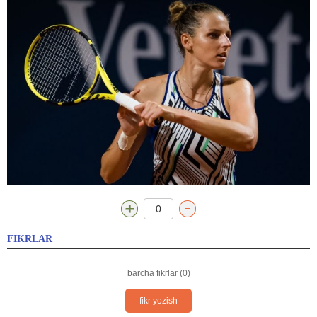
0
FIKRLAR
barcha fikrlar (0)
fikr yozish