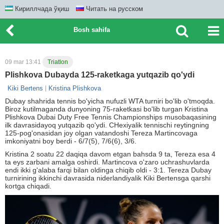
Кириллчада ўқиш
Читать на русском
Bosh sahifa
09 mar 13:41
Triatlon
Plishkova Dubayda 125-raketkaga yutqazib qo'ydi
Kiki Bertens
Kristina Plishkova
Dubay shahrida tennis bo'yicha nufuzli WTA turniri bo'lib o'tmoqda.
Biroz kutilmaganda dunyoning 75-raketkasi bo'lib turgan Kristina
Plishkova Dubai Duty Free Tennis Championships musobaqasining
ilk davrasidayoq yutqazib qo'ydi. CHexiyalik tennischi reytingning
125-pog'onasidan joy olgan vatandoshi Tereza Martincovaga
imkoniyatni boy berdi - 6/7(5), 7/6(6), 3/6.
Kristina 2 soatu 22 daqiqa davom etgan bahsda 9 ta, Tereza esa 4
ta eys zarbani amalga oshirdi. Martincova o'zaro uchrashuvlarda
endi ikki g'alaba farqi bilan oldinga chiqib oldi - 3:1. Tereza Dubay
turnirining ikkinchi davrasida niderlandiyalik Kiki Bertensga qarshi
kortga chiqadi.