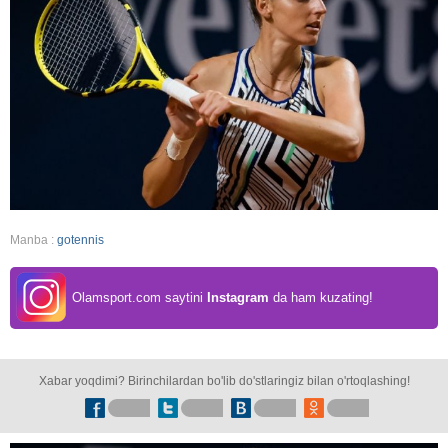
Manba :
gotennis
Olamsport.com saytini
Instagram
da ham kuzating!
Xabar yoqdimi? Birinchilardan bo'lib do'stlaringiz bilan o'rtoqlashing!