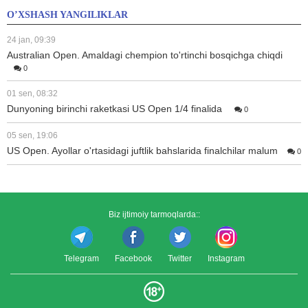
O’XSHASH YANGILIKLAR
24 jan, 09:39
Australian Open. Amaldagi chempion to'rtinchi bosqichga chiqdi
0
01 sen, 08:32
Dunyoning birinchi raketkasi US Open 1/4 finalida
0
05 sen, 19:06
US Open. Ayollar o'rtasidagi juftlik bahslarida finalchilar malum
0
Biz ijtimoiy tarmoqlarda::
Telegram
Facebook
Twitter
Instagram