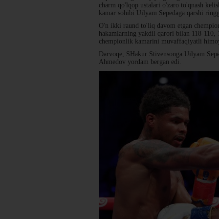
charm qo'lqop ustalari o'zaro to'qnash ke
kamar sohibi Uilyam Sepedaga qarshi ringga
O'n ikki raund to'liq davom etgan chempio
hakamlarning yakdil qarori bilan 118-110,
chempionlik kamarini muvaffaqiyatli himoy
Darvoqe, SHakur Stivensonga Uilyam Sepeda
Ahmedov yordam bergan edi.