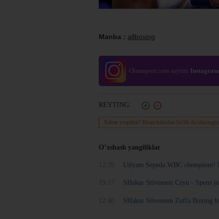
Manba :
allboxing
Olamsport.com saytini
Instagram
REYTING:
Xabar yoqdimi? Birinchilardan bo'lib do'stlaringiz
O’xshash yangiliklar
12:39
Uilyam Sepeda WBC chempioni! Mu
19:17
SHakur Stivenson Czyu - Spens jan
12:40
SHakur Stivenson Zuffa Boxing bi