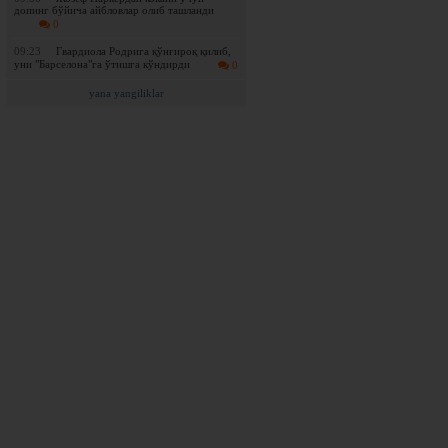
допинг бўйича айбловлар олиб ташланди
0
09:23
Гвардиола Родрига қўнғироқ қилиб,
уни "Барселона"га ўтишга кўндирди
0
yana yangiliklar