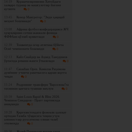
14:19
Курашчиларимизни Хитойдаги
халқаро турнир ва машғулотлар йиғини
кутяпти
0
13:45
Конор Макгрегор: "Энди ҳақиқий
меҳнат бошланади"
0
13:08
Африка футбол конфедерацияси ЖЧ
ҳуқуқларини сотиш жанжали фонида
ФИФАни қўллаб-қувватлади
0
12:39
Тошкентда оғир атлетика бўйича
Осиё чемпионати бошланди
0
12:13
Кайл Снайдер ва Аҳмед Тажудинов
ўртасида реванш жанги ўтказилади
0
11:47
Canadian Open. Камилла Раҳимова
дунёнинг учинчи ракеткасига қарши кортга
чиқди
0
11:24
Родрининг трансфери "Барселона"га
тахминан қанчага тушиши маълум
0
10:59
Saint Louis Rapid & Blitz 2026.
Чемпион Синдаров - Прагг партиясида
аниқланди
0
10:28
Қирғизистондаги фожеали ҳалокат
ортидан Ғалаба чўққисига чиқиш учун
алпинистлар рухсатнома олиши талаб
этилмоқда
0
09:56
Жозеф Паркердан кокаин учун