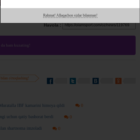
Rahmat! Allaqachon sizlar bilanman!
Havola :
da ham kuzating!
 bilan o'rtoqlashing!
ratalla IBF kamarini himoya qildi
0
gi uchun qatiy bashorat berdi
0
lan shartnoma imzoladi
0