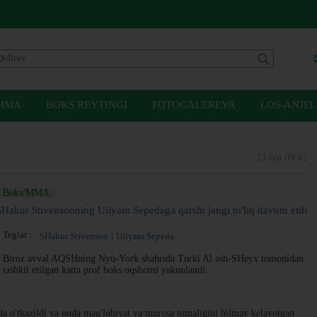
MMA
BOKS REYTINGI
FOTOGALEREYA
LOS-ANJEL
13 iyu 09:42
Boks/MMA
SHakur Stivensonning Uilyam Sepedaga qarshi jangi to'liq davom etdi
Teglar :
SHakur Stivenson
Uilyam Sepeda
Biroz avval AQSHning Nyu-York shahrida Turki Al ash-SHeyx tomonidan
tashkil etilgan katta prof boks oqshomi yakunlandi.
da o'tkazildi va unda mag'lubiyat va murosa nimaligini bilmay kelayotgan