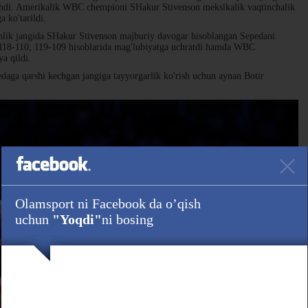
lishdi. Amerikalik WBC chempioni SHakur Stivenson meksikalik vaqtinchalik
 ko'tarildi.
nlik jangida SHakur Stivenson majburiy davogar hisoblangan Sepedani
 118-110, 119-109 hisoblarida mag'lubiyatga uchratdi hamda WBC
a qildi.
ga qarshi kechgan jangiga tayyorgarlik ko'rish uchun aynan Botir
Olamsport ni Facebook da o’qish
uchun
"Yoqdi"
ni bosing