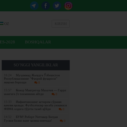
OZ
KIRISH
ES-2028
BOSHQALAR
SO’NGGI YANGILIKLAR
16:24
Муҳаммад Жалудга Ўзбекистон
Республикасининг "Фахрий фуқароси"
мақоми берилди
0
15:57
Конор Макгрегор Махачев — Гэрри
жангига ўз тахминини айтди
0
15:33
Инфантинонинг кечирим сўраши
камлик қилади: Футболчилар касаба уюшмаси
ФИФА олдига тўртта талаб қўйди
0
14:52
БУМ! Роберт Уиттакер Богдан
Гусков билан жанг қилиш ниятида!
0