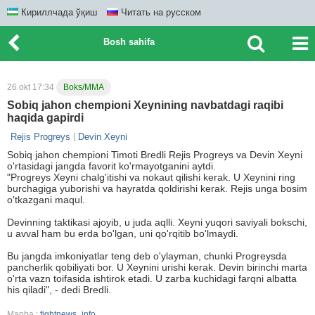
Кириллчада ўқиш
Читать на русском
Bosh sahifa
26 okt 17:34
Boks/MMA
Sobiq jahon chempioni Xeynining navbatdagi raqibi
haqida gapirdi
Rejis Progreys
Devin Xeyni
Sobiq jahon chempioni Timoti Bredli Rejis Progreys va Devin Xeyni
o'rtasidagi jangda favorit ko'rmayotganini aytdi.
"Progreys Xeyni chalg'itishi va nokaut qilishi kerak. U Xeynini ring
burchagiga yuborishi va hayratda qoldirishi kerak. Rejis unga bosim
o'tkazgani maqul.
Devinning taktikasi ajoyib, u juda aqlli. Xeyni yuqori saviyali bokschi,
u avval ham bu erda bo'lgan, uni qo'rqitib bo'lmaydi.
Bu jangda imkoniyatlar teng deb o'ylayman, chunki Progreysda
pancherlik qobiliyati bor. U Xeynini urishi kerak. Devin birinchi marta
o'rta vazn toifasida ishtirok etadi. U zarba kuchidagi farqni albatta
his qiladi", - dedi Bredli.
Manba :
fightnews_info