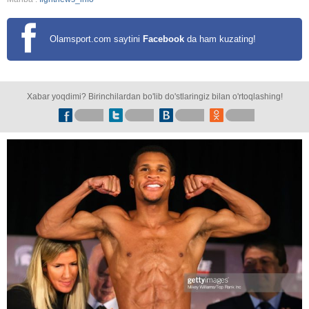
Olamsport.com saytini
Facebook
da ham kuzating!
Xabar yoqdimi? Birinchilardan bo'lib do'stlaringiz bilan o'rtoqlashing!