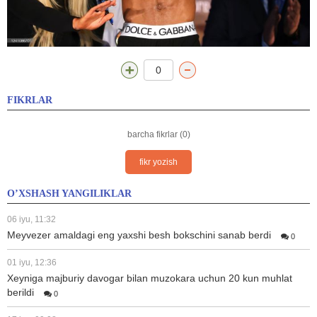
0
FIKRLAR
barcha fikrlar (0)
fikr yozish
O’XSHASH YANGILIKLAR
06 iyu, 11:32
Meyvezer amaldagi eng yaxshi besh bokschini sanab berdi
0
01 iyu, 12:36
Xeyniga majburiy davogar bilan muzokara uchun 20 kun muhlat
berildi
0