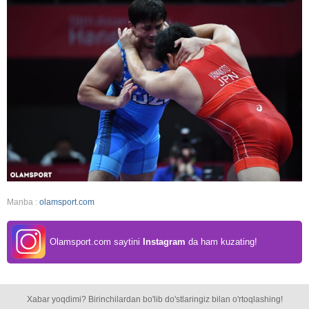
Manba :
olamsport.com
Olamsport.com saytini
Instagram
da ham kuzating!
Xabar yoqdimi? Birinchilardan bo'lib do'stlaringiz bilan o'rtoqlashing!