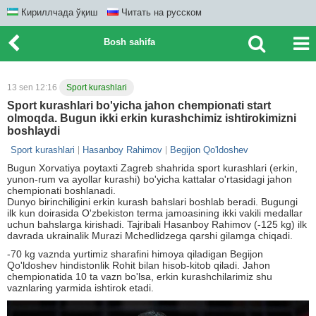
Кириллчада ўқиш
Читать на русском
Bosh sahifa
13 sen 12:16
Sport kurashlari
Sport kurashlari bo'yicha jahon chempionati start
olmoqda. Bugun ikki erkin kurashchimiz ishtirokimizni
boshlaydi
Sport kurashlari
Hasanboy Rahimov
Begijon Qo'ldoshev
Bugun Xorvatiya poytaxti Zagreb shahrida sport kurashlari (erkin,
yunon-rum va ayollar kurashi) bo'yicha kattalar o'rtasidagi jahon
chempionati boshlanadi.
Dunyo birinchiligini erkin kurash bahslari boshlab beradi. Bugungi
ilk kun doirasida O'zbekiston terma jamoasining ikki vakili medallar
uchun bahslarga kirishadi. Tajribali Hasanboy Rahimov (-125 kg) ilk
davrada ukrainalik Murazi Mchedlidzega qarshi gilamga chiqadi.
-70 kg vaznda yurtimiz sharafini himoya qiladigan Begijon
Qo'ldoshev hindistonlik Rohit bilan hisob-kitob qiladi. Jahon
chempionatida 10 ta vazn bo'lsa, erkin kurashchilarimiz shu
vaznlaring yarmida ishtirok etadi.