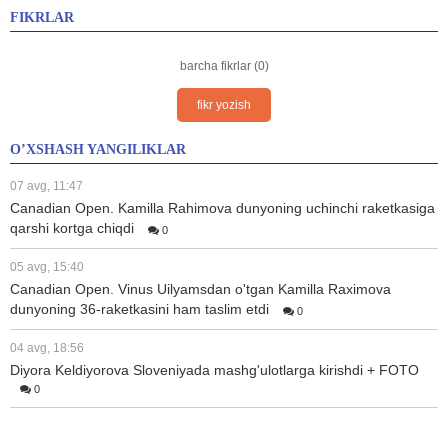
FIKRLAR
barcha fikrlar (0)
fikr yozish
O’XSHASH YANGILIKLAR
07 avg, 11:47
Canadian Open. Kamilla Rahimova dunyoning uchinchi raketkasiga
qarshi kortga chiqdi
0
05 avg, 15:40
Canadian Open. Vinus Uilyamsdan o'tgan Kamilla Raximova
dunyoning 36-raketkasini ham taslim etdi
0
04 avg, 18:56
Diyora Keldiyorova Sloveniyada mashg'ulotlarga kirishdi + FOTO
0