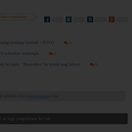
 bilan o'rtoqlashing!
ashg'ulotlarga kirishdi + FOTO
0
arli uchrashuv kutmoqda
0
ohi bo'lamiz. "Bunyodkor"da texnik mag'lubiyat
0
ikr qoldirish uchun
avtorizatsiyadan
o’ting
< so’nggi yangiliklarni ko’rish