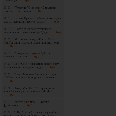
тасдиқлади
0
17:13
"Атлетико" Серлотни 40 миллион
еврога сотишга тайёр
0
16:37
Карлос Пратес: "Кейинги жангда ўша
лаънати камарини тортиб оламан"
0
16:03
Дюбуа ва Уордли ўртасидаги
иккинчи жанг санаси маълум бўлди
0
15:32
Махачевнинг мураббийи: "Ислам
Йен Гэррини партерга тушириши шарт эмас"
0
14:59
"Ливерпуль" Баркола бўйича
келишувга эришди
0
14:27
Рой Жонс Усик иштирокидаги орзу
қилинган жанг ҳақида гапирди
0
13:53
Гэтжи Махачев билан жанг учун
UFC чемпионлик камаридан воз кечмоқчи
0
13:26
Абу-Даби UFC 333 турнирининг
асосий жанги деярли маълум + ФОТО
0
13:01
Беҳруз Каримов — "Лугано"
футболчиси!
0
12:36
WBА Мурат Гассиевнинг рақибини
эълон қилди. У мағлубиятсиз британиялик!