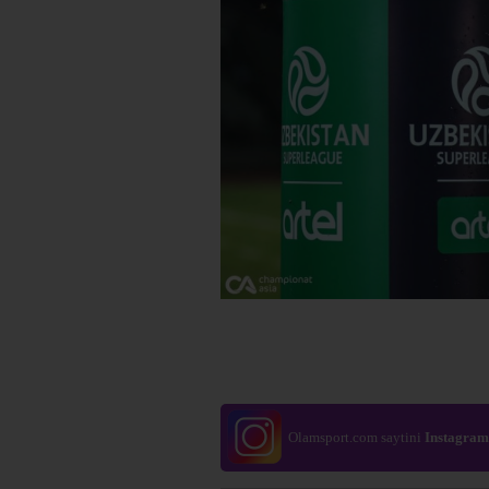
Olamsport.com saytini
Instagram