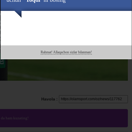
Rahmat! Allaqachon sizlar bilanman!
Havola :
da ham kuzating!