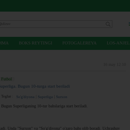
MMA
BOKS REYTINGI
FOTOGALEREYA
LOS-ANJEL
16 may 12:10
Futbol
Superliga. Bugun 10-turga start beriladi
Teglar :
So'g'diyona
Superliga
Surxon
Bugun Superliganing 10-tur bahslariga start beriladi.
'tadi. Unda “Surxon“ va “So'g'diyona“ o'zaro bahs olib boradi. Uchrashuv