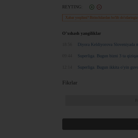
REYTING:
Xabar yoqdimi? Birinchilardan bo'lib do'stlaringiz
O’xshash yangiliklar
18:56
Diyora Keldiyorova Sloveniyada m
09:44
Superliga. Bugun bizni 3 ta qiziq
12:14
Superliga. Bugun ikkita o'yin guv
Fikrlar
F