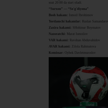
soat 20:00 da start oladi.
“Surxon” — “So'g'diyona”
Bosh hakam:
Ismoil Ibrohimov
Yordamchi hakamlar:
Ruslan Samandaro
Zaxira hakami:
SHohinur Boymatov
Nazoratchi:
Marat Ismoilov
VAR hakami:
Ravshan Abduvahidov
A
VAR hakami:
Zilola Rahmatova
Komissar:
Oybek Davletmurodov