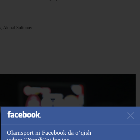
v, Akmal Sultonov
Olamsport ni Facebook da o’qish
uchun
"Yoqdi"
ni bosing