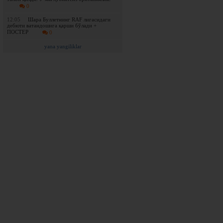
0
12:05
Шара Буллетнинг RAF лигасидаги
дебюти ватандошига қарши бўлади +
ПОСТЕР
0
yana yangiliklar