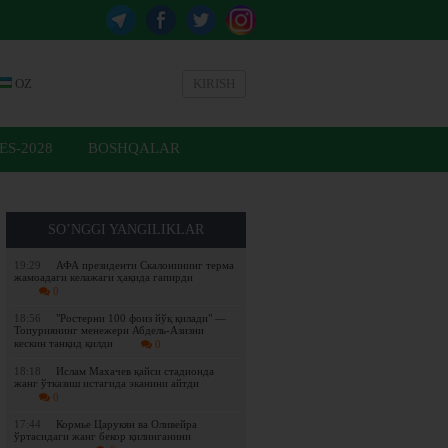
OZ
KIRISH
ES-2028
BOSHQALAR
SO’NGGI YANGILIKLAR
19:29
АФА президенти Скалонининг терма
жамоадаги келажаги ҳақида гапирди
0
18:56
"Ростерни 100 фоиз йўқ қилади" —
Топуриянинг менежери Абдель-Азизни
кескин танқид қилди
0
18:18
Ислам Махачев қайси стадионда
жанг ўтказиш истагида эканини айтди
0
17:44
Кормье Царукян ва Оливейра
ўртасидаги жанг бекор қилинганини