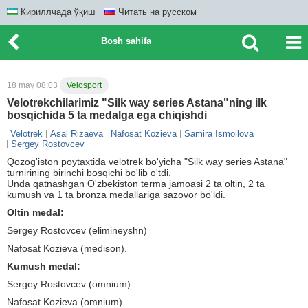
Кириллчада ўқиш
Читать на русском
Bosh sahifa
18 may 08:03
Velosport
Velotrekchilarimiz "Silk way series Astana"ning ilk
bosqichida 5 ta medalga ega chiqishdi
Velotrek
Asal Rizaeva
Nafosat Kozieva
Samira Ismoilova
Sergey Rostovcev
Qozog'iston poytaxtida velotrek bo'yicha "Silk way series Astana"
turnirining birinchi bosqichi bo'lib o'tdi.
Unda qatnashgan O'zbekiston terma jamoasi 2 ta oltin, 2 ta
kumush va 1 ta bronza medallariga sazovor bo'ldi.
Oltin medal:
Sergey Rostovcev (elimineyshn)
Nafosat Kozieva (medison).
Kumush medal:
Sergey Rostovcev (omnium)
Nafosat Kozieva (omnium).