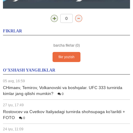
0
FIKRLAR
barcha fikrlar (0)
fikr yozish
O’XSHASH YANGILIKLAR
05 avg, 16:59
CHimaev, Temirov, Volkanovski va boshqalar. UFC 333 turnirida
kimlar jang qilishi mumkin?
0
27 iyu, 17:49
Rostovcev va Cvetkov Italiyadagi turnirda shohsupaga ko'tarildi +
FOTO
0
24 iyu, 11:09