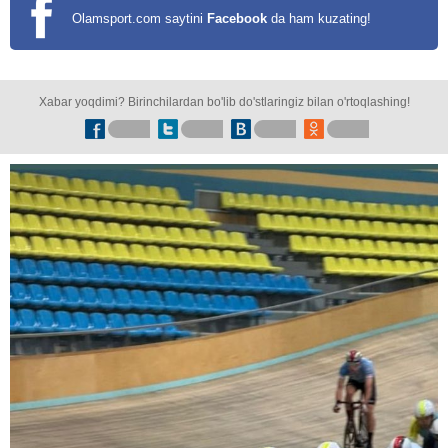
Olamsport.com saytini
Facebook
da ham kuzating!
Xabar yoqdimi? Birinchilardan bo'lib do'stlaringiz bilan o'rtoqlashing!